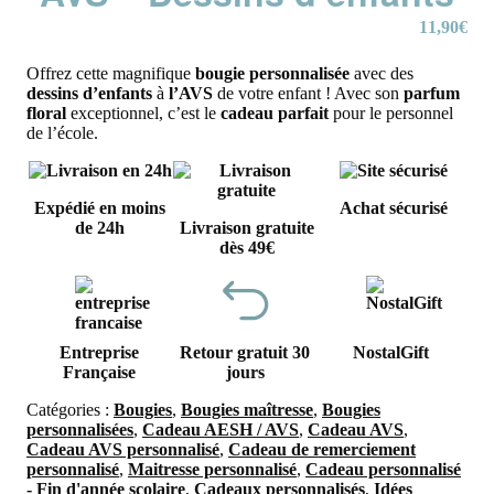
11,90
€
Offrez cette magnifique
bougie personnalisée
avec des
dessins d’enfants
à
l’AVS
de votre enfant ! Avec son
parfum
floral
exceptionnel, c’est le
cadeau parfait
pour le personnel
de l’école.
Expédié en moins
Achat sécurisé
de 24h
Livraison gratuite
dès 49€
Entreprise
Retour gratuit 30
NostalGift
Française
jours
Catégories :
Bougies
,
Bougies maîtresse
,
Bougies
personnalisées
,
Cadeau AESH / AVS
,
Cadeau AVS
,
Cadeau AVS personnalisé
,
Cadeau de remerciement
personnalisé
,
Maitresse personnalisé
,
Cadeau personnalisé
- Fin d'année scolaire
,
Cadeaux personnalisés
,
Idées