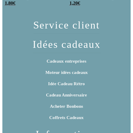
poudre (x20)
1,80
€
x 3
1,20
€
Service client
Idées cadeaux
Cadeaux entreprises
Moteur idées cadeaux
Idée Cadeau Rétro
Cadeau Anniversaire
Acheter Bonbons
Coffrets Cadeaux