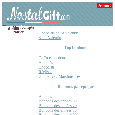
Aller
Aller
Promo !
Promo !
Promo !
Promo !
à
au
la
contenu
navigation
Mon compte
Bonbons
Panier
Chocolats de St Valentin
Saint Valentin
Top bonbons
Coffrets bonbons
Acidulés
Chocolats
Réglisse
Guimauve / Marshmallow
Bonbons par époque
Anciens
Bonbons des années 60
Bonbons des années 70
Bonbons des années 80
Bonbons des années 90