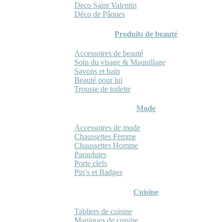
Deco Saint Valentin
Déco de Pâques
Produits de beauté
Accessoires de beauté
Soin du visage & Maquillage
Savons et bain
Beauté pour lui
Trousse de toilette
Mode
Accessoires de mode
Chaussettes Femme
Chaussettes Homme
Parapluies
Porte clefs
Pin’s et Badges
Cuisine
Tabliers de cuisine
Maniques de cuisine