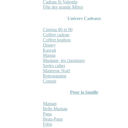
Cadeau St Valentin
Fête des grands Mères
Univers Cadeaux
Cinéma 80 et 90
Coffret cadeau
Coffret bonbon
Disney
Kawaii
Manga
Musique, les classiques
Series cultes
Maitresse Noël
Retrogaming
Coquin
Pour la famille
Maman
Belle-Maman
Papa
Beau-Papa
Frère