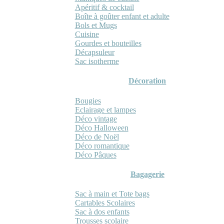
Apéritif & cocktail
Boîte à goûter enfant et adulte
Bols et Mugs
Cuisine
Gourdes et bouteilles
Décapsuleur
Sac isotherme
Décoration
Bougies
Eclairage et lampes
Déco vintage
Déco Halloween
Déco de Noël
Déco romantique
Déco Pâques
Bagagerie
Sac à main et Tote bags
Cartables Scolaires
Sac à dos enfants
Trousses scolaire