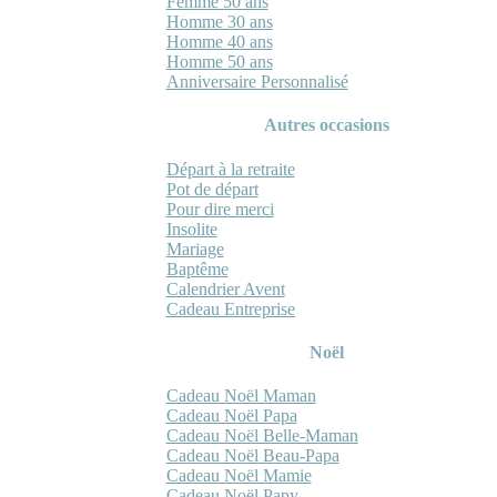
Femme 50 ans
Homme 30 ans
Homme 40 ans
Homme 50 ans
Anniversaire Personnalisé
Autres occasions
Départ à la retraite
Pot de départ
Pour dire merci
Insolite
Mariage
Baptême
Calendrier Avent
Cadeau Entreprise
Noël
Cadeau Noël Maman
Cadeau Noël Papa
Cadeau Noël Belle-Maman
Cadeau Noël Beau-Papa
Cadeau Noël Mamie
Cadeau Noël Papy