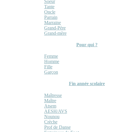
Soeur
Tante
Oncle
Parrain
Marraine
Grand-Père
Grand-mère
Pour qui ?
Femme
Homme
Fille
Garçon
Fin année scolaire
Maîtresse
Maître
Atsem
AESH/AVS
Nounou
Crèche
Prof de Danse