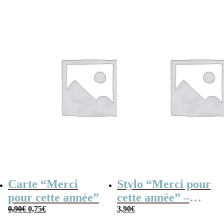
Carte “Merci
Stylo “Merci pour
pour cette année”
cette année” –
Le
Le
0,90
€
0,75
€
Cadeau maîtresse
3,90
€
prix
prix