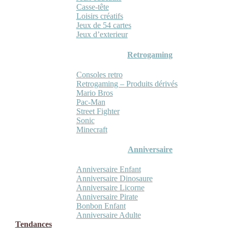
Casse-tête
Loisirs créatifs
Jeux de 54 cartes
Jeux d’exterieur
Retrogaming
Consoles retro
Retrogaming – Produits dérivés
Mario Bros
Pac-Man
Street Fighter
Sonic
Minecraft
Anniversaire
Anniversaire Enfant
Anniversaire Dinosaure
Anniversaire Licorne
Anniversaire Pirate
Bonbon Enfant
Anniversaire Adulte
Tendances