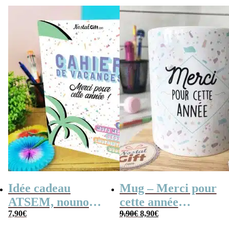
cadeau Maitresse,
florale
initial
actuel
était :
est :
Nounou, Atsem
2,90€.
1,40€.
Idée cadeau
Mug – Merci pour
ATSEM, nounou –
cette année
Le
Le
Cahier de
7,90
€
(Collection
9,90
€
8,90
€
prix
prix