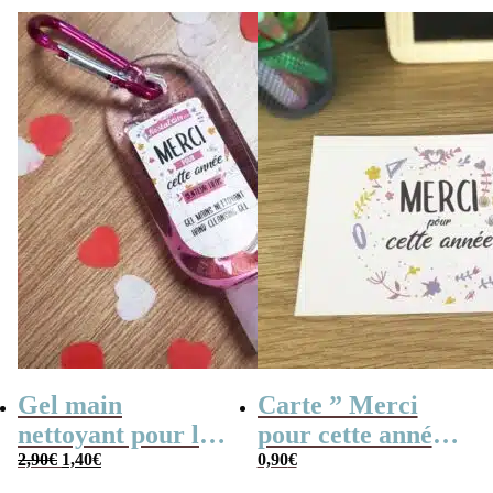
initial
actuel
était :
est :
0,90€.
0,75€.
Gel main
Carte ” Merci
nettoyant pour les
pour cette année ”
Le
Le
mains – Idée
2,90
€
1,40
€
– Collection
0,90
€
prix
prix