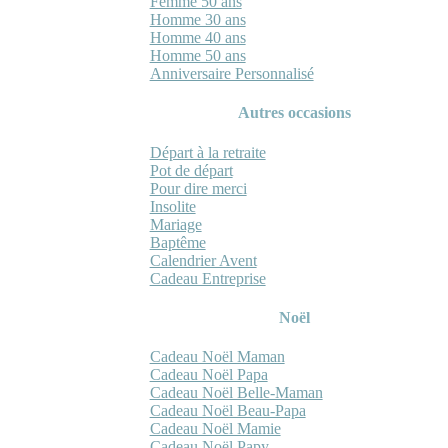
Femme 50 ans
Homme 30 ans
Homme 40 ans
Homme 50 ans
Anniversaire Personnalisé
Autres occasions
Départ à la retraite
Pot de départ
Pour dire merci
Insolite
Mariage
Baptême
Calendrier Avent
Cadeau Entreprise
Noël
Cadeau Noël Maman
Cadeau Noël Papa
Cadeau Noël Belle-Maman
Cadeau Noël Beau-Papa
Cadeau Noël Mamie
Cadeau Noël Papy