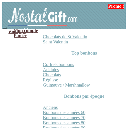
Aller
Aller
Promo !
Promo !
à
au
la
contenu
navigation
Mon compte
Bonbons
Panier
Chocolats de St Valentin
Saint Valentin
Top bonbons
Coffrets bonbons
Acidulés
Chocolats
Réglisse
Guimauve / Marshmallow
Bonbons par époque
Anciens
Bonbons des années 60
Bonbons des années 70
Bonbons des années 80
Bonbons des années 90