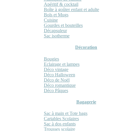
Apéritif & cocktail
Boîte à goûter enfant et adulte
Bols et Mugs
Cuisine
Gourdes et bouteilles
Décapsuleur
Sac isotherme
Décoration
Bougies
Eclairage et lampes
Déco vintage
Déco Halloween
Déco de Noël
Déco romantique
Déco Pâques
Bagagerie
Sac à main et Tote bags
Cartables Scolaires
Sac à dos enfants
Trousses scolaire