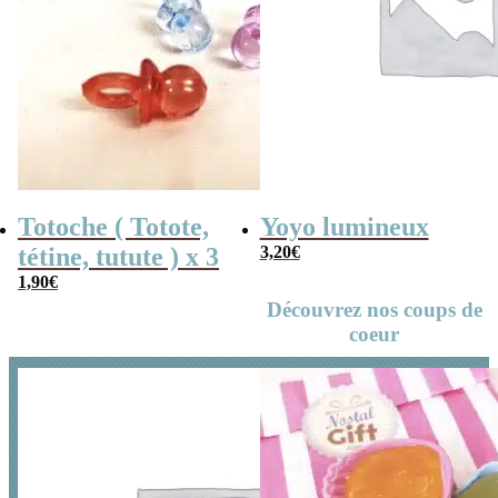
Totoche ( Totote,
Yoyo lumineux
tétine, tutute ) x 3
3,20
€
1,90
€
Découvrez nos coups de
coeur