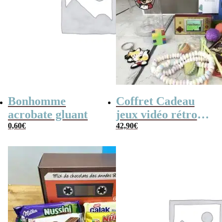
Bonhomme
Coffret Cadeau
acrobate gluant
jeux vidéo rétro
0,60
€
(avec sa console de
42,90
€
poche retro)