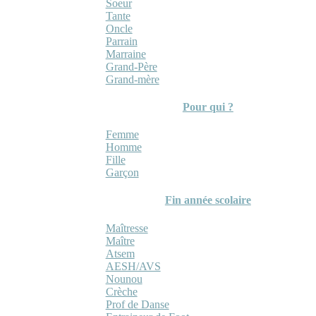
Soeur
Tante
Oncle
Parrain
Marraine
Grand-Père
Grand-mère
Pour qui ?
Femme
Homme
Fille
Garçon
Fin année scolaire
Maîtresse
Maître
Atsem
AESH/AVS
Nounou
Crèche
Prof de Danse