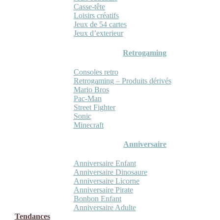
Casse-tête
Loisirs créatifs
Jeux de 54 cartes
Jeux d’exterieur
Retrogaming
Consoles retro
Retrogaming – Produits dérivés
Mario Bros
Pac-Man
Street Fighter
Sonic
Minecraft
Anniversaire
Anniversaire Enfant
Anniversaire Dinosaure
Anniversaire Licorne
Anniversaire Pirate
Bonbon Enfant
Anniversaire Adulte
Tendances