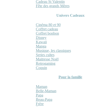
Cadeau St Valentin
Fête des grands Mères
Univers Cadeaux
Cinéma 80 et 90
Coffret cadeau
Coffret bonbon
Disney
Kawaii
Manga
Musique, les classiques
Series cultes
Maitresse Noël
Retrogaming
Coquin
Pour la famille
Maman
Belle-Maman
Papa
Beau-Papa
Frère