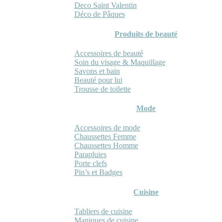
Deco Saint Valentin
Déco de Pâques
Produits de beauté
Accessoires de beauté
Soin du visage & Maquillage
Savons et bain
Beauté pour lui
Trousse de toilette
Mode
Accessoires de mode
Chaussettes Femme
Chaussettes Homme
Parapluies
Porte clefs
Pin’s et Badges
Cuisine
Tabliers de cuisine
Maniques de cuisine