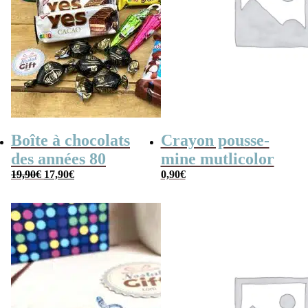
Boîte à chocolats
Crayon pousse-
des années 80
mine mutlicolor
Le
Le
19,90
€
17,90
€
0,90
€
prix
prix
initial
actuel
était :
est :
19,90€.
17,90€.