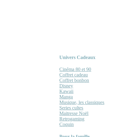
Univers Cadeaux
Cinéma 80 et 90
Coffret cadeau
Coffret bonbon
Disney
Kawaii
Manga
Musique, les classiques
Series cultes
Maitresse Noël
Retrogaming
Coquin
Pour la famille