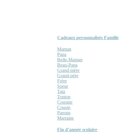
Cadeaux personnalisés Famille
Maman
Papa
Belle-Maman
Beau-Papa
Grand-mère
Grand-père
Frère
Soeur
Tata
Tonton
Cousine
Cousin
Parrain
Marraine
Fin d’année scolaire