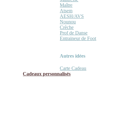
Maître
Atsem
AESH/AVS
Nounou
Crèche
Prof de Danse
Entraineur de Foot
Autres idées
Carte Cadeau
Cadeaux personnalisés