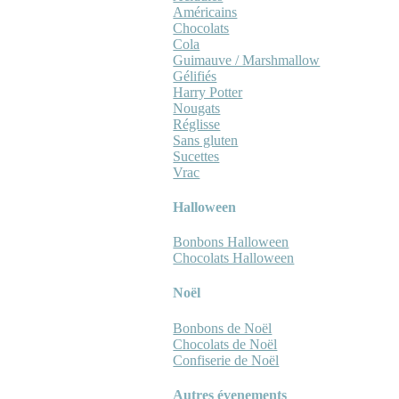
Américains
Chocolats
Cola
Guimauve / Marshmallow
Gélifiés
Harry Potter
Nougats
Réglisse
Sans gluten
Sucettes
Vrac
Halloween
Bonbons Halloween
Chocolats Halloween
Noël
Bonbons de Noël
Chocolats de Noël
Confiserie de Noël
Autres évenements