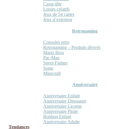
Casse-tête
Loisirs créatifs
Jeux de 54 cartes
Jeux d’exterieur
Retrogaming
Consoles retro
Retrogaming – Produits dérivés
Mario Bros
Pac-Man
Street Fighter
Sonic
Minecraft
Anniversaire
Anniversaire Enfant
Anniversaire Dinosaure
Anniversaire Licorne
Anniversaire Pirate
Bonbon Enfant
Anniversaire Adulte
Tendances