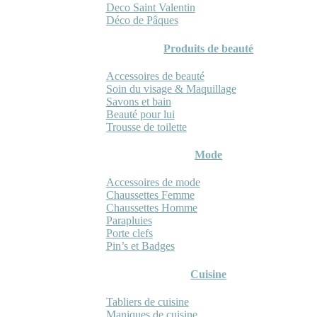
Deco Saint Valentin
Déco de Pâques
Produits de beauté
Accessoires de beauté
Soin du visage & Maquillage
Savons et bain
Beauté pour lui
Trousse de toilette
Mode
Accessoires de mode
Chaussettes Femme
Chaussettes Homme
Parapluies
Porte clefs
Pin’s et Badges
Cuisine
Tabliers de cuisine
Maniques de cuisine