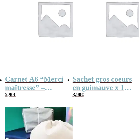
Carnet A6 “Merci
Sachet gros coeurs
maîtresse” –
en guimauve x 15
Cadeau maîtresse,
5,90
€
– “Merci” –
3,90
€
de fin d’année…
Collection arc-en-
ciel