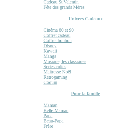
Cadeau St Valentin
Fête des grands Mères
Univers Cadeaux
Cinéma 80 et 90
Coffret cadeau
Coffret bonbon
Disney
Kawaii
Manga
Musique, les classiques
Series cultes
Maitresse Noël
Retrogaming
Coquin
Pour la famille
Maman
Belle-Maman
Papa
Beau-Papa
Frère