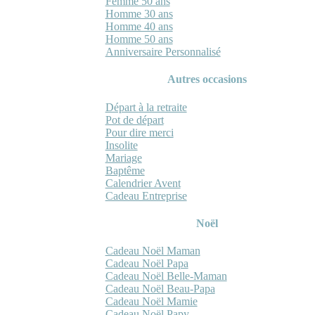
Femme 50 ans
Homme 30 ans
Homme 40 ans
Homme 50 ans
Anniversaire Personnalisé
Autres occasions
Départ à la retraite
Pot de départ
Pour dire merci
Insolite
Mariage
Baptême
Calendrier Avent
Cadeau Entreprise
Noël
Cadeau Noël Maman
Cadeau Noël Papa
Cadeau Noël Belle-Maman
Cadeau Noël Beau-Papa
Cadeau Noël Mamie
Cadeau Noël Papy