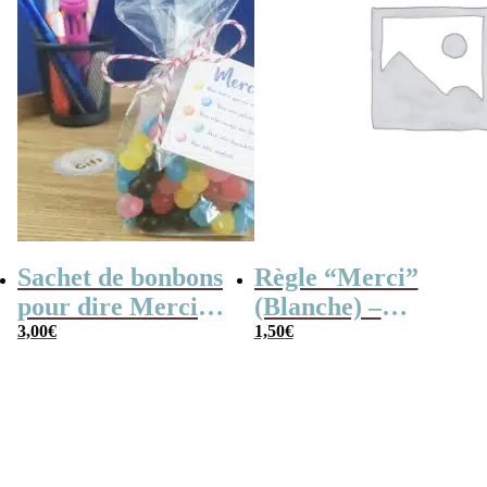
Sachet de bonbons
Règle “Merci”
pour dire Merci –
(Blanche) –
Dragibus
3,00
€
Cadeau maîtresse
1,50
€