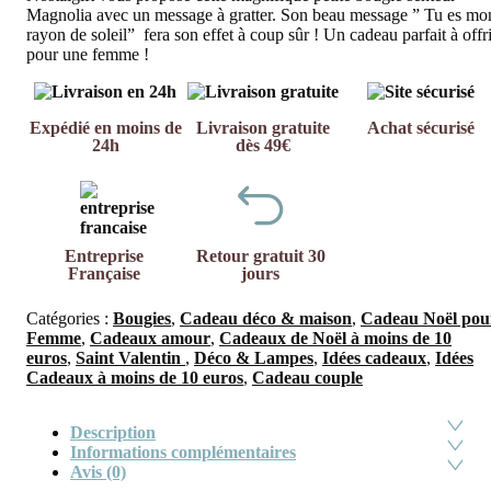
Magnolia avec un message à gratter. Son beau message ” Tu es mo
rayon de soleil” fera son effet à coup sûr ! Un cadeau parfait à offri
pour une femme !
Expédié en moins de
Livraison gratuite
Achat sécurisé
24h
dès 49€
Entreprise
Retour gratuit 30
Française
jours
Catégories :
Bougies
,
Cadeau déco & maison
,
Cadeau Noël pou
Femme
,
Cadeaux amour
,
Cadeaux de Noël à moins de 10
euros
,
Saint Valentin
,
Déco & Lampes
,
Idées cadeaux
,
Idées
Cadeaux à moins de 10 euros
,
Cadeau couple
Description
Informations complémentaires
Avis (0)