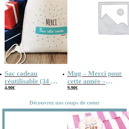
Sac cadeau
Mug – Merci pour
réutilisable (34 x
cette année –
42 x cm) et sa
4,90
€
Collection “Dessin
9,90
€
carte – Merci
d’enfants”
Découvrez nos coups de coeur
pour cette année