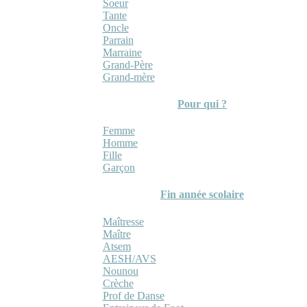
Soeur
Tante
Oncle
Parrain
Marraine
Grand-Père
Grand-mère
Pour qui ?
Femme
Homme
Fille
Garçon
Fin année scolaire
Maîtresse
Maître
Atsem
AESH/AVS
Nounou
Crèche
Prof de Danse