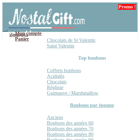
Aller
Aller
Promo !
à
au
la
contenu
navigation
Mon compte
Bonbons
Panier
Chocolats de St Valentin
Saint Valentin
Top bonbons
Coffrets bonbons
Acidulés
Chocolats
Réglisse
Guimauve / Marshmallow
Bonbons par époque
Anciens
Bonbons des années 60
Bonbons des années 70
Bonbons des années 80
Bonbons des années 90