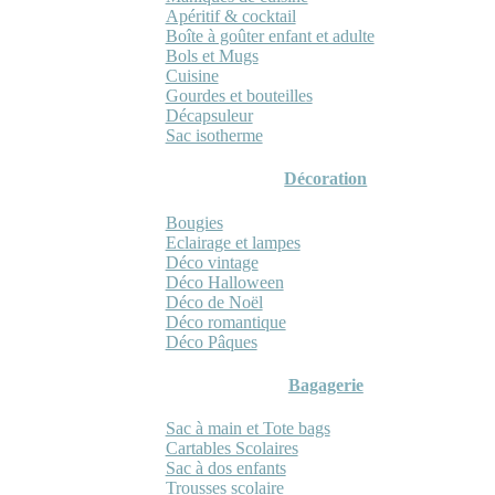
Apéritif & cocktail
Boîte à goûter enfant et adulte
Bols et Mugs
Cuisine
Gourdes et bouteilles
Décapsuleur
Sac isotherme
Décoration
Bougies
Eclairage et lampes
Déco vintage
Déco Halloween
Déco de Noël
Déco romantique
Déco Pâques
Bagagerie
Sac à main et Tote bags
Cartables Scolaires
Sac à dos enfants
Trousses scolaire