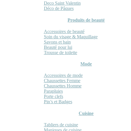
Deco Saint Valentin
Déco de Pâques
Produits de beauté
Accessoires de beauté
Soin du visage & Maquillage
Savons et bain
Beauté pour lui
Trousse de toilette
Mode
Accessoires de mode
Chaussettes Femme
Chaussettes Homme
Parapluies
Porte clefs
Pin’s et Badges
Cuisine
Tabliers de cuisine
Maniques de cuisine