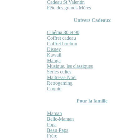
Cadeau St Valentin
Fête des grands Mères
Univers Cadeaux
Cinéma 80 et 90
Coffret cadeau
Coffret bonbon
Disney
Kawaii
Manga
Musique, les classiques
Series cultes
Maitresse Noël
Retrogaming
Coquin
Pour la famille
Maman
Belle-Maman
Papa
Beau-Papa
Frère