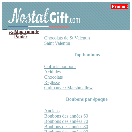
Aller
Aller
Promo !
à
au
la
contenu
navigation
Mon compte
Bonbons
Panier
Chocolats de St Valentin
Saint Valentin
Top bonbons
Coffrets bonbons
Acidulés
Chocolats
Réglisse
Guimauve / Marshmallow
Bonbons par époque
Anciens
Bonbons des années 60
Bonbons des années 70
Bonbons des années 80
Bonbons des années 90