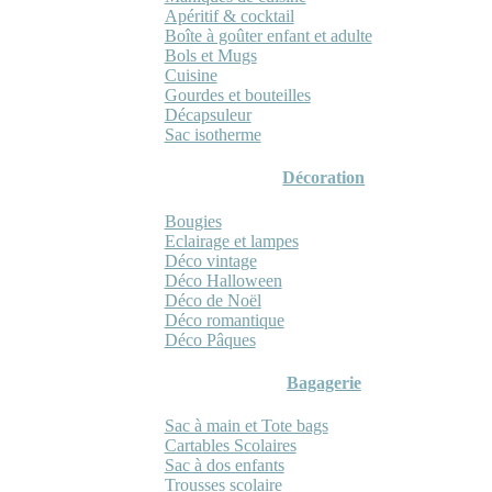
Apéritif & cocktail
Boîte à goûter enfant et adulte
Bols et Mugs
Cuisine
Gourdes et bouteilles
Décapsuleur
Sac isotherme
Décoration
Bougies
Eclairage et lampes
Déco vintage
Déco Halloween
Déco de Noël
Déco romantique
Déco Pâques
Bagagerie
Sac à main et Tote bags
Cartables Scolaires
Sac à dos enfants
Trousses scolaire