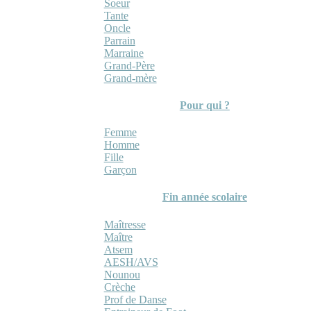
Soeur
Tante
Oncle
Parrain
Marraine
Grand-Père
Grand-mère
Pour qui ?
Femme
Homme
Fille
Garçon
Fin année scolaire
Maîtresse
Maître
Atsem
AESH/AVS
Nounou
Crèche
Prof de Danse