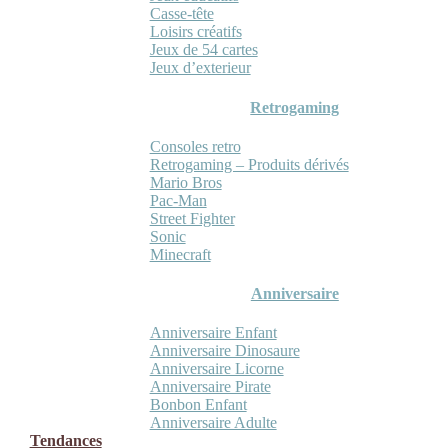
Casse-tête
Loisirs créatifs
Jeux de 54 cartes
Jeux d’exterieur
Retrogaming
Consoles retro
Retrogaming – Produits dérivés
Mario Bros
Pac-Man
Street Fighter
Sonic
Minecraft
Anniversaire
Anniversaire Enfant
Anniversaire Dinosaure
Anniversaire Licorne
Anniversaire Pirate
Bonbon Enfant
Anniversaire Adulte
Tendances