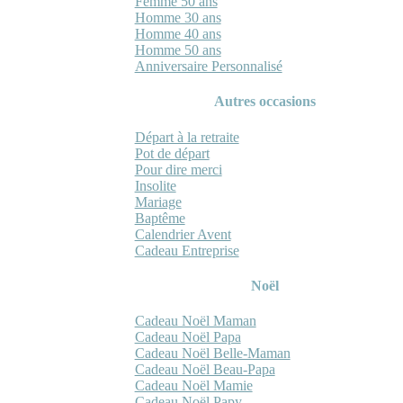
Femme 50 ans
Homme 30 ans
Homme 40 ans
Homme 50 ans
Anniversaire Personnalisé
Autres occasions
Départ à la retraite
Pot de départ
Pour dire merci
Insolite
Mariage
Baptême
Calendrier Avent
Cadeau Entreprise
Noël
Cadeau Noël Maman
Cadeau Noël Papa
Cadeau Noël Belle-Maman
Cadeau Noël Beau-Papa
Cadeau Noël Mamie
Cadeau Noël Papy