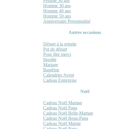
Femme 50 ans
Homme 30 ans
Homme 40 ans
Homme 50 ans
Anniversaire Personnalisé
Autres occasions
Départ à la retraite
Pot de départ
Pour dire merci
Insolite
Mariage
Baptême
Calendrier Avent
Cadeau Entreprise
Noël
Cadeau Noël Maman
Cadeau Noël Papa
Cadeau Noël Belle-Maman
Cadeau Noël Beau-Papa
Cadeau Noël Mamie
Cadeau Noël Papy