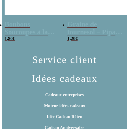
Bonbons
Graine de
Soucoupes à la
tournesol – Pipas
poudre (x20)
1,80
€
x 3
1,20
€
Service client
Idées cadeaux
Cadeaux entreprises
Moteur idées cadeaux
Idée Cadeau Rétro
Cadeau Anniversaire