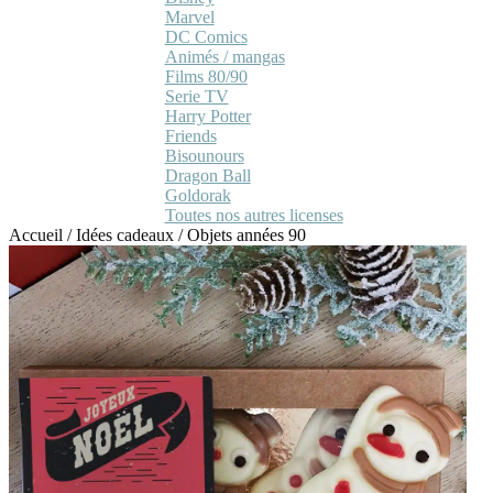
Marvel
DC Comics
Animés / mangas
Films 80/90
Serie TV
Harry Potter
Friends
Bisounours
Dragon Ball
Goldorak
Toutes nos autres licenses
Accueil
/
Idées cadeaux
/
Objets années 90