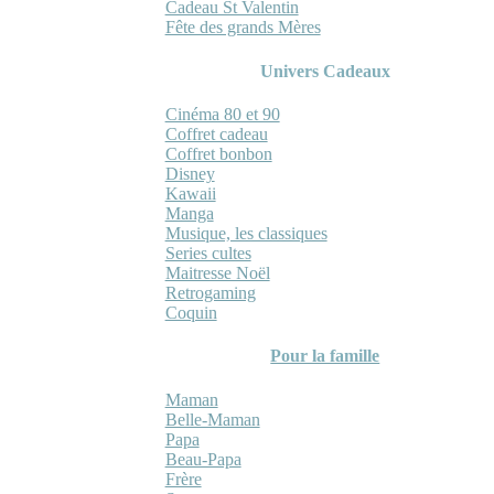
Cadeau St Valentin
Fête des grands Mères
Univers Cadeaux
Cinéma 80 et 90
Coffret cadeau
Coffret bonbon
Disney
Kawaii
Manga
Musique, les classiques
Series cultes
Maitresse Noël
Retrogaming
Coquin
Pour la famille
Maman
Belle-Maman
Papa
Beau-Papa
Frère