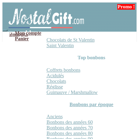
Aller
Aller
Promo !
à
au
la
contenu
navigation
Mon compte
Bonbons
Panier
Chocolats de St Valentin
Saint Valentin
Top bonbons
Coffrets bonbons
Acidulés
Chocolats
Réglisse
Guimauve / Marshmallow
Bonbons par époque
Anciens
Bonbons des années 60
Bonbons des années 70
Bonbons des années 80
Bonbons des années 90