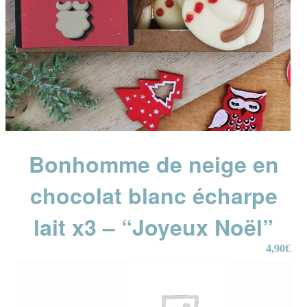
Bonhomme de neige en
chocolat blanc écharpe
lait x3 – “Joyeux Noël”
4,90
€