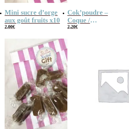
Mini sucre d’orge
Cok’poudre –
aux goût fruits x10
Coque /
2,00
€
Coquillage à la
2,20
€
poudre x 10