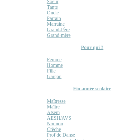
Soeur
Tante
Oncle
Parrain
Marraine
Grand-Père
Grand-mère
Pour qui ?
Femme
Homme
Fille
Garçon
Fin année scolaire
Maîtresse
Maître
Atsem
AESH/AVS
Nounou
Crèche
Prof de Danse