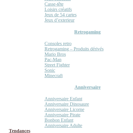
Casse-tête
Loisirs créatifs
Jeux de 54 cartes
Jeux d’exterieur
Retrogaming
Consoles retro
Retrogaming – Produits dérivés
Mario Bros
Pac-Man
Street Fighter
Sonic
Minecraft
Anniversaire
Anniversaire Enfant
Anniversaire Dinosaure
Anniversaire Licorne
Anniversaire Pirate
Bonbon Enfant
Anniversaire Adulte
Tendances