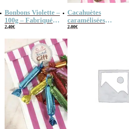
Bonbons Violette –
Cacahuètes
100g – Fabriqués
caramélisées
en France
2,40
€
(chouchou) – 100g
2,00
€