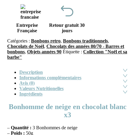
Entreprise
Retour gratuit 30
Française
jours
Catégories :
Bonbons retro
,
Bonbons traditionnels
,
Chocolats de Noël
,
Chocolats des années 80/70 - Barres et
bonbons
,
Objets années 90
Étiquette :
Collection "Noël et sa
barbe"
Description
Informations complémentaires
Avis (0)
Valeurs Nutritionelles
Ingrédients
Bonhomme de neige en chocolat blanc
x3
–
Quantité :
3 Bonhommes de neige
–
Poids :
50g