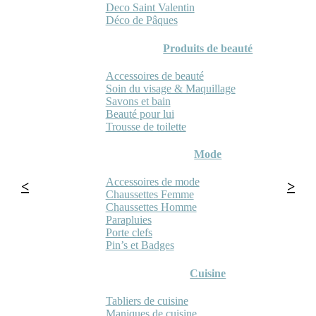
Deco Saint Valentin
Déco de Pâques
Produits de beauté
Accessoires de beauté
Soin du visage & Maquillage
Savons et bain
Beauté pour lui
Trousse de toilette
Mode
Accessoires de mode
Chaussettes Femme
Chaussettes Homme
Parapluies
Porte clefs
Pin’s et Badges
Cuisine
Tabliers de cuisine
Maniques de cuisine