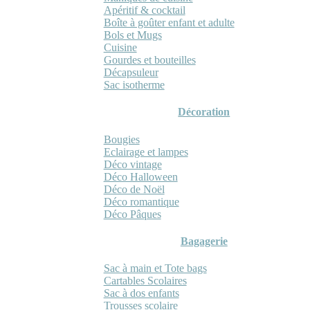
Apéritif & cocktail
Boîte à goûter enfant et adulte
Bols et Mugs
Cuisine
Gourdes et bouteilles
Décapsuleur
Sac isotherme
Décoration
Bougies
Eclairage et lampes
Déco vintage
Déco Halloween
Déco de Noël
Déco romantique
Déco Pâques
Bagagerie
Sac à main et Tote bags
Cartables Scolaires
Sac à dos enfants
Trousses scolaire