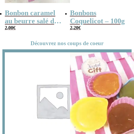
Bonbon caramel
Bonbons
au beurre salé de
Coquelicot – 100g
guérande x 10
2,00
€
2,20
€
Découvrez nos coups de coeur