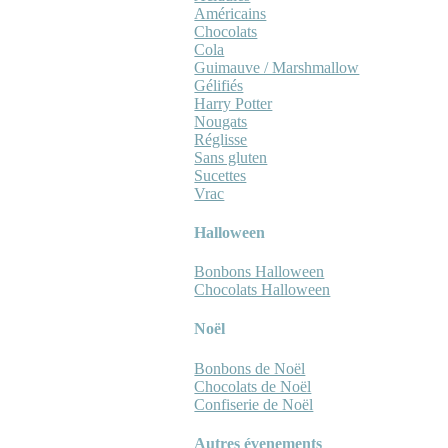
Américains
Chocolats
Cola
Guimauve / Marshmallow
Gélifiés
Harry Potter
Nougats
Réglisse
Sans gluten
Sucettes
Vrac
Halloween
Bonbons Halloween
Chocolats Halloween
Noël
Bonbons de Noël
Chocolats de Noël
Confiserie de Noël
Autres évenements