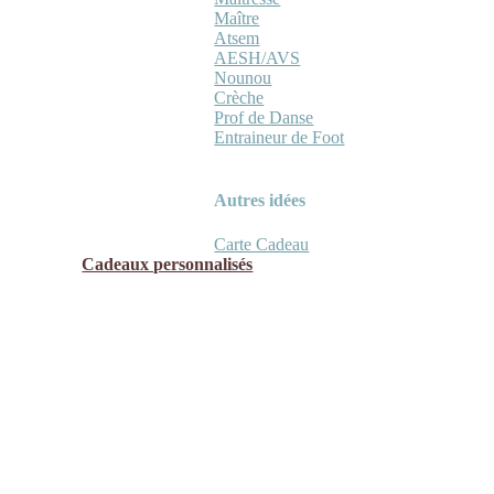
Maître
Atsem
AESH/AVS
Nounou
Crèche
Prof de Danse
Entraineur de Foot
Autres idées
Carte Cadeau
Cadeaux personnalisés