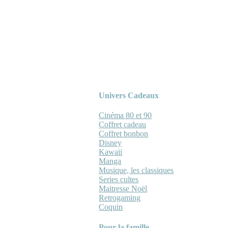
Univers Cadeaux
Cinéma 80 et 90
Coffret cadeau
Coffret bonbon
Disney
Kawaii
Manga
Musique, les classiques
Series cultes
Maitresse Noël
Retrogaming
Coquin
Pour la famille