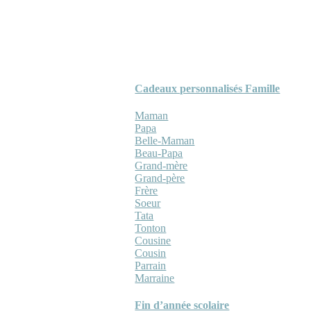
Cadeaux personnalisés Famille
Maman
Papa
Belle-Maman
Beau-Papa
Grand-mère
Grand-père
Frère
Soeur
Tata
Tonton
Cousine
Cousin
Parrain
Marraine
Fin d’année scolaire