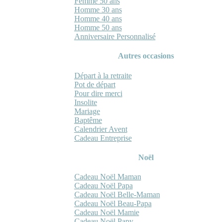
Femme 50 ans
Homme 30 ans
Homme 40 ans
Homme 50 ans
Anniversaire Personnalisé
Autres occasions
Départ à la retraite
Pot de départ
Pour dire merci
Insolite
Mariage
Baptême
Calendrier Avent
Cadeau Entreprise
Noël
Cadeau Noël Maman
Cadeau Noël Papa
Cadeau Noël Belle-Maman
Cadeau Noël Beau-Papa
Cadeau Noël Mamie
Cadeau Noël Papy