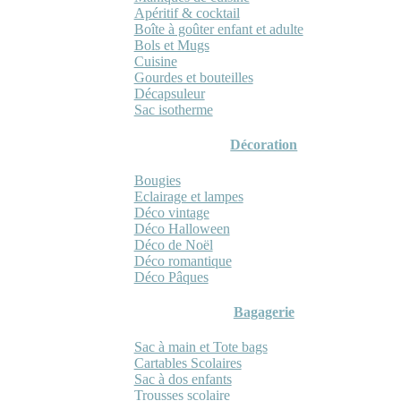
Apéritif & cocktail
Boîte à goûter enfant et adulte
Bols et Mugs
Cuisine
Gourdes et bouteilles
Décapsuleur
Sac isotherme
Décoration
Bougies
Eclairage et lampes
Déco vintage
Déco Halloween
Déco de Noël
Déco romantique
Déco Pâques
Bagagerie
Sac à main et Tote bags
Cartables Scolaires
Sac à dos enfants
Trousses scolaire