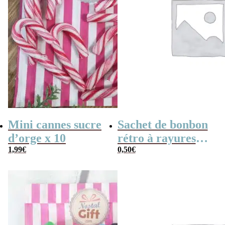
Mini cannes sucre
Sachet de bonbon
d’orge x 10
rétro à rayures
1,99
€
roses et blanches
0,50
€
x1