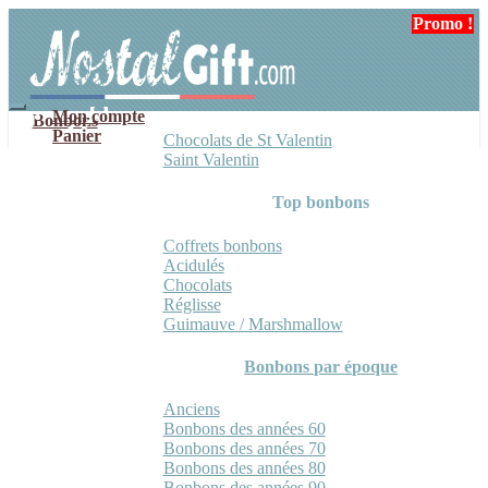
Aller
Aller
Promo !
à
au
la
contenu
navigation
Mon compte
Bonbons
Panier
Chocolats de St Valentin
Saint Valentin
Top bonbons
Coffrets bonbons
Acidulés
Chocolats
Réglisse
Guimauve / Marshmallow
Bonbons par époque
Anciens
Bonbons des années 60
Bonbons des années 70
Bonbons des années 80
Bonbons des années 90