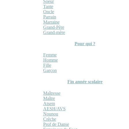
Soeur
Tante
Oncle
Parrain
Marraine
Grand-Père
Grand-mère
Pour qui ?
Femme
Homme
Fille
Garçon
Fin année scolaire
Maîtresse
Maître
Atsem
AESH/AVS
Nounou
Crèche
Prof de Danse