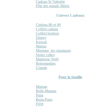
Cadeau St Valentin
Fête des grands Mères
Univers Cadeaux
Cinéma 80 et 90
Coffret cadeau
Coffret bonbon
Disney
Kawaii
Manga
Musique, les classiques
Series cultes
Maitresse Noël
Retrogaming
Coquin
Pour la famille
Maman
Belle-Maman
Papa
Beau-Papa
Frère