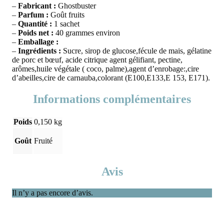
–
Fabricant :
Ghostbuster
–
Parfum :
Goût fruits
–
Quantité :
1 sachet
–
Poids net :
40 grammes environ
–
Emballage :
–
Ingrédients :
Sucre, sirop de glucose,fécule de mais, gélatine
de porc et bœuf, acide citrique agent gélifiant, pectine,
arômes,huile végétale ( coco, palme),agent d’enrobage:,cire
d’abeilles,cire de carnauba,colorant (E100,E133,E 153, E171).
Informations complémentaires
Poids
0,150 kg
Goût
Fruité
Avis
Il n’y a pas encore d’avis.