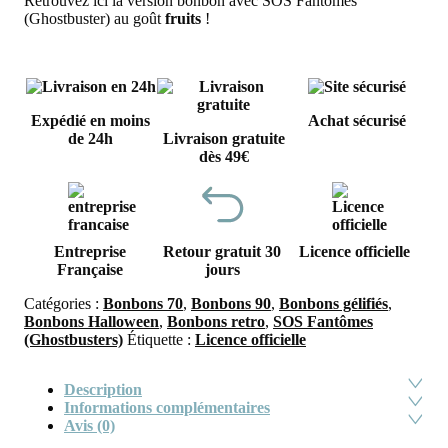
Retrouvez ici la version bonbon avec SOS Fantômes
(Ghostbuster) au goût
fruits
!
Expédié en moins
Achat sécurisé
de 24h
Livraison gratuite
dès 49€
Entreprise
Retour gratuit 30
Licence officielle
Française
jours
Catégories :
Bonbons 70
,
Bonbons 90
,
Bonbons gélifiés
,
Bonbons Halloween
,
Bonbons retro
,
SOS Fantômes
(Ghostbusters)
Étiquette :
Licence officielle
Description
Informations complémentaires
Avis (0)