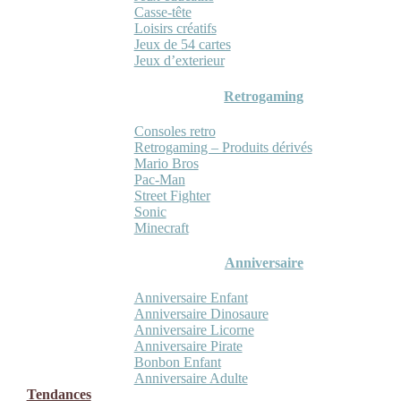
Casse-tête
Loisirs créatifs
Jeux de 54 cartes
Jeux d’exterieur
Retrogaming
Consoles retro
Retrogaming – Produits dérivés
Mario Bros
Pac-Man
Street Fighter
Sonic
Minecraft
Anniversaire
Anniversaire Enfant
Anniversaire Dinosaure
Anniversaire Licorne
Anniversaire Pirate
Bonbon Enfant
Anniversaire Adulte
Tendances