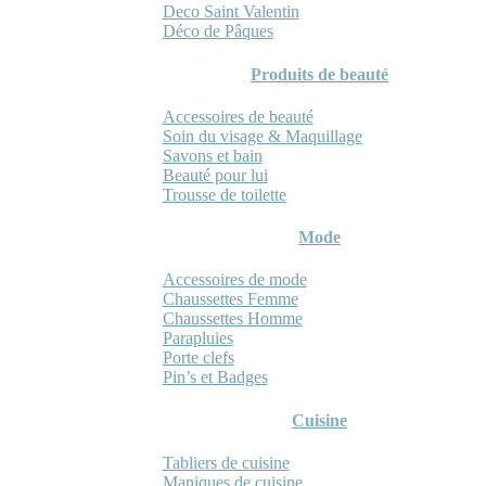
Deco Saint Valentin
Déco de Pâques
Produits de beauté
Accessoires de beauté
Soin du visage & Maquillage
Savons et bain
Beauté pour lui
Trousse de toilette
Mode
Accessoires de mode
Chaussettes Femme
Chaussettes Homme
Parapluies
Porte clefs
Pin’s et Badges
Cuisine
Tabliers de cuisine
Maniques de cuisine