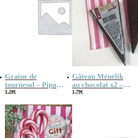
Graine de
Gâteau Ménélik
tournesol – Pipas
au chocolat x2 –
x 3
1,20
€
Gaufrette
1,79
€
triangulaire