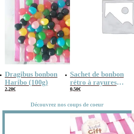
Dragibus bonbon
Sachet de bonbon
Haribo (100g)
rétro à rayures
2,20
€
rouges et blanches
0,50
€
x1
Découvrez nos coups de coeur