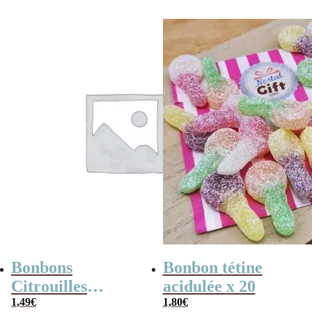
Bonbons
Bonbon tétine
Citrouilles
acidulée x 20
Fourrés Poudre
1,49
€
1,80
€