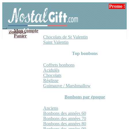
Aller
Aller
Promo !
à
au
la
contenu
navigation
Mon compte
Bonbons
Panier
Chocolats de St Valentin
Saint Valentin
Top bonbons
Coffrets bonbons
Acidulés
Chocolats
Réglisse
Guimauve / Marshmallow
Bonbons par époque
Anciens
Bonbons des années 60
Bonbons des années 70
Bonbons des années 80
Bonbons des années 90