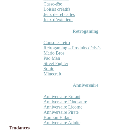
Casse-tête
Loisirs créatifs
Jeux de 54 cartes
Jeux d’exterieur
Retrogaming
Consoles retro
Retrogaming – Produits dérivés
Mario Bros
Pac-Man
Street Fighter
Sonic
Minecraft
Anniversaire
Anniversaire Enfant
Anniversaire Dinosaure
Anniversaire Licorne
Anniversaire Pirate
Bonbon Enfant
Anniversaire Adulte
Tendances