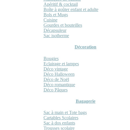
Apéritif & cocktail
Boîte à goûter enfant et adulte
Bols et Mugs
Cuisine
Gourdes et bouteilles
Décapsuleur
Sac isotherme
Décoration
Bougies
Eclairage et lampes
Déco vintage
Déco Halloween
Déco de Noël
Déco romantique
Déco Pâques
Bagagerie
Sac à main et Tote bags
Cartables Scolaires
Sac à dos enfants
Trousses scolaire