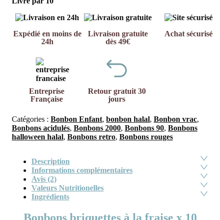
Livré par 10
Expédié en moins de
Livraison gratuite
Achat sécurisé
24h
dès 49€
Entreprise
Retour gratuit 30
Française
jours
Catégories :
Bonbon Enfant
,
bonbon halal
,
Bonbon vrac
,
Bonbons acidulés
,
Bonbons 2000
,
Bonbons 90
,
Bonbons
halloween halal
,
Bonbons retro
,
Bonbons rouges
Description
Informations complémentaires
Avis (2)
Valeurs Nutritionelles
Ingrédients
Bonbons briquettes à la fraise x 10