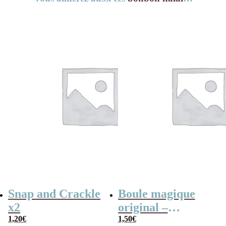
Snap and Crackle
Boule magique
x2
original –
1,20
€
Jawbreaker 2×3
1,50
€