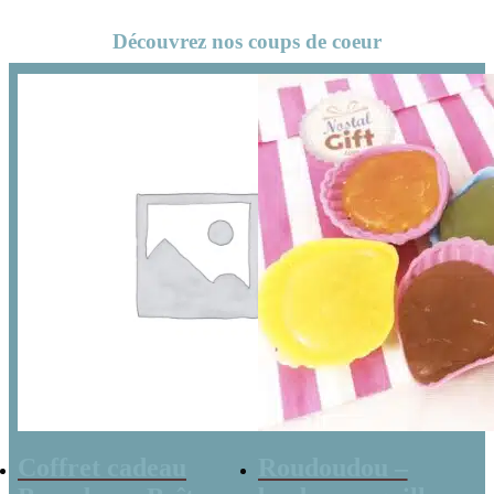
x10 – Bonbon
Découvrez nos coups de coeur
Halloween –
Fabriqué en
France
Coffret cadeau
Roudoudou –