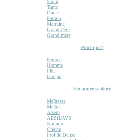
Soeur
Tante
Oncle
Parrain
Marraine
Grand-Père
Grand-mère
Pour qui ?
Femme
Homme
Fille
Garçon
Fin année scolaire
Maîtresse
Maître
Atsem
AESH/AVS
Nounou
Crèche
Prof de Danse