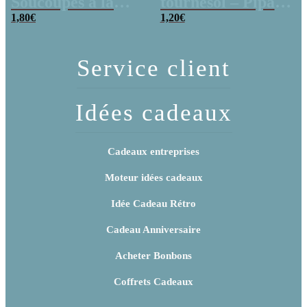
Soucoupes à la
tournesol – Pipas
poudre (x20)
1,80
€
x 3
1,20
€
Service client
Idées cadeaux
Cadeaux entreprises
Moteur idées cadeaux
Idée Cadeau Rétro
Cadeau Anniversaire
Acheter Bonbons
Coffrets Cadeaux