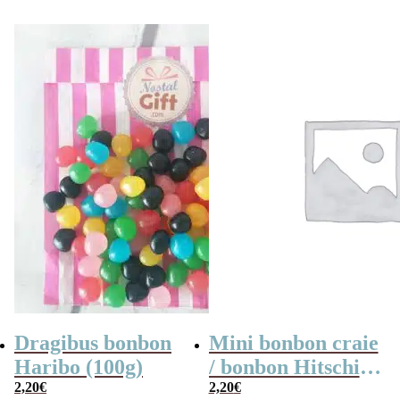
Dragibus bonbon
Mini bonbon craie
Haribo (100g)
/ bonbon Hitschies
2,20
€
acide au fruit x 40
2,20
€