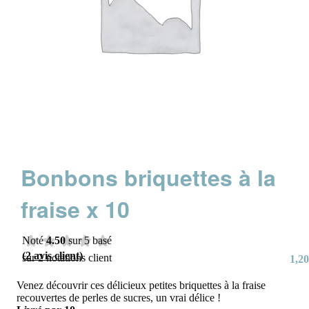
Bonbons briquettes à la
fraise x 10
Noté
4.50
sur 5 basé
(
2
avis client)
sur
2
notations client
1,20
Venez découvrir ces délicieux petites briquettes à la fraise
recouvertes de perles de sucres, un vrai délice !