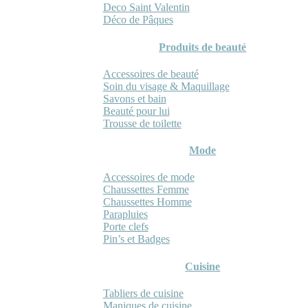
Deco Saint Valentin
Déco de Pâques
Produits de beauté
Accessoires de beauté
Soin du visage & Maquillage
Savons et bain
Beauté pour lui
Trousse de toilette
Mode
Accessoires de mode
Chaussettes Femme
Chaussettes Homme
Parapluies
Porte clefs
Pin’s et Badges
Cuisine
Tabliers de cuisine
Maniques de cuisine