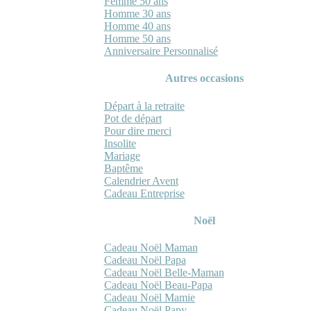
Femme 50 ans
Homme 30 ans
Homme 40 ans
Homme 50 ans
Anniversaire Personnalisé
Autres occasions
Départ à la retraite
Pot de départ
Pour dire merci
Insolite
Mariage
Baptême
Calendrier Avent
Cadeau Entreprise
Noël
Cadeau Noël Maman
Cadeau Noël Papa
Cadeau Noël Belle-Maman
Cadeau Noël Beau-Papa
Cadeau Noël Mamie
Cadeau Noël Papy