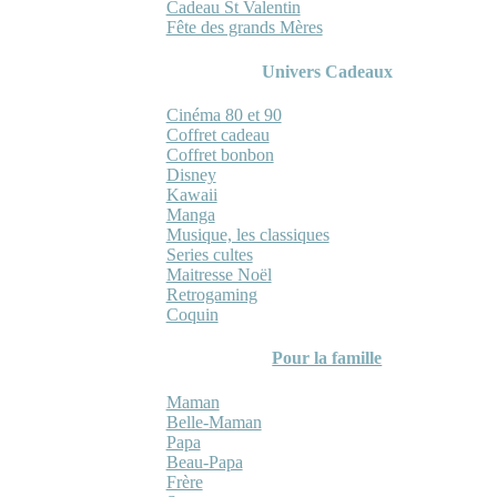
Cadeau St Valentin
Fête des grands Mères
Univers Cadeaux
Cinéma 80 et 90
Coffret cadeau
Coffret bonbon
Disney
Kawaii
Manga
Musique, les classiques
Series cultes
Maitresse Noël
Retrogaming
Coquin
Pour la famille
Maman
Belle-Maman
Papa
Beau-Papa
Frère