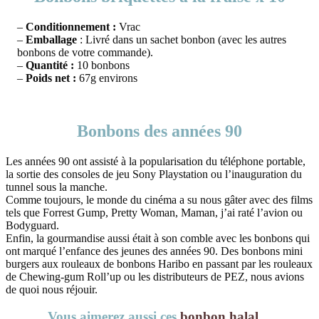
–
Conditionnement :
Vrac
–
Emballage
: Livré dans un sachet bonbon (avec les autres
bonbons de votre commande).
–
Quantité :
10 bonbons
–
Poids net :
67g environs
Bonbons des années 90
Les années 90 ont assisté à la popularisation du téléphone portable,
la sortie des consoles de jeu Sony Playstation ou l’inauguration du
tunnel sous la manche.
Comme toujours, le monde du cinéma a su nous gâter avec des films
tels que Forrest Gump, Pretty Woman, Maman, j’ai raté l’avion ou
Bodyguard.
Enfin, la gourmandise aussi était à son comble avec les bonbons qui
ont marqué l’enfance des jeunes des années 90. Des bonbons mini
burgers aux rouleaux de bonbons Haribo en passant par les rouleaux
de Chewing-gum Roll’up ou les distributeurs de PEZ, nous avions
de quoi nous réjouir.
Vous aimerez aussi ces
bonbon halal
…