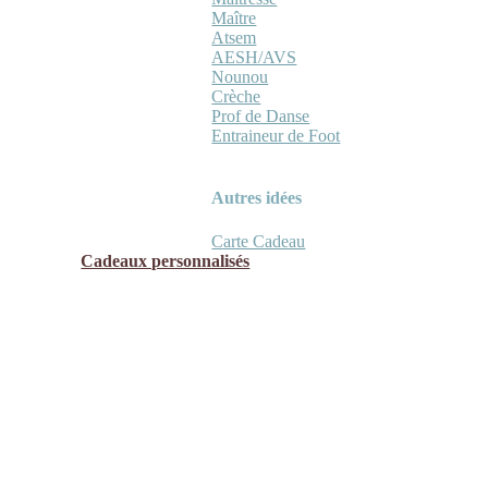
Maître
Atsem
AESH/AVS
Nounou
Crèche
Prof de Danse
Entraineur de Foot
Autres idées
Carte Cadeau
Cadeaux personnalisés