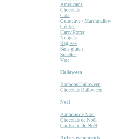
Américains
Chocolats
Cola
Guimauve / Marshmallow
Gélifiés
Harry Potter
Nougats
Réglisse
Sans gluten
Sucettes
Vrac
Halloween
Bonbons Halloween
Chocolats Halloween
Noël
Bonbons de Noël
Chocolats de Noël
Confiserie de Noël
Autres évenements