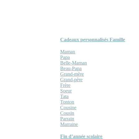
Cadeaux personnalisés Famille
Maman
Papa
Belle-Maman
Beau-Papa
Grand-mère
Grand-père
Frère
Soeur
Tata
Tonton
Cousine
Cousin
Parrain
Marraine
Fin d’année scolaire