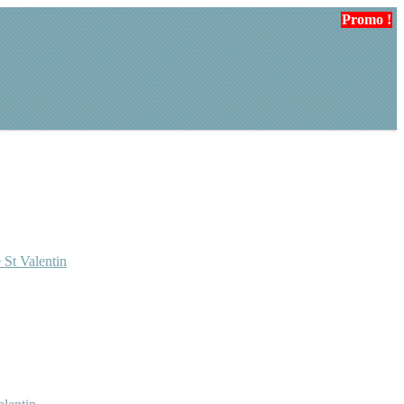
Promo !
Promo !
 St Valentin