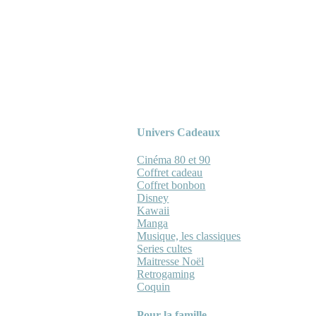
Univers Cadeaux
Cinéma 80 et 90
Coffret cadeau
Coffret bonbon
Disney
Kawaii
Manga
Musique, les classiques
Series cultes
Maitresse Noël
Retrogaming
Coquin
Pour la famille