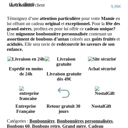
(
1
avis client)
sur
1
notation client
9,90
€
Témoignez d’une
attention particulière
pour votre
Mamie
en
lui offrant un cadeau
original
et
exceptionnel.
Pour la
fête des
grand-mères
, profitez-en pour lui offrir ce
cadeau unique?
Une
mignonne bonbonnière personnalisée
contenant un
assortiment de bonbons d’antan
colorés aux
goûts fruités
et
acidulés.
Elle sera ravie de
redécouvrir les saveurs de son
enfance.
Expédié en moins
Achat sécurisé
de 24h
Livraison gratuite
dès 49€
Entreprise
Retour gratuit 30
NostalGift
Française
jours
Catégories :
Bonbonnière
,
Bonbonnières personnalisées
,
Bonbons 60
,
Bonbons retro
,
Grand mère
,
Cadeau