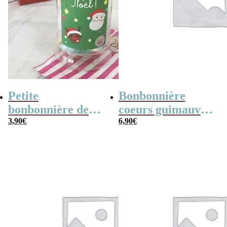
Petite
Bonbonnière
bonbonnière de
coeurs guimauve
Noël – 20 Bonbons
3,90
€
x15 “Merci pour
6,90
€
soucoupes à la
cette année”
poudre