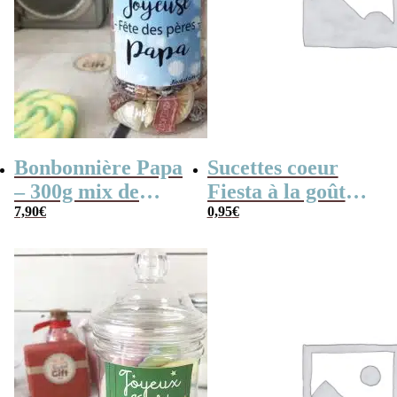
Bonbonnière Papa
Sucettes coeur
– 300g mix de
Fiesta à la goût
bonbons anciens –
7,90
€
cerise x 3
0,95
€
“Joyeuse fêtes des
pères Papa”