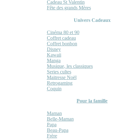
Cadeau St Valentin
Fête des grands Mères
Univers Cadeaux
Cinéma 80 et 90
Coffret cadeau
Coffret bonbon
Disney
Kawaii
Manga
Musique, les classiques
Series cultes
Maitresse Noël
Retrogaming
Coquin
Pour la famille
Maman
Belle-Maman
Papa
Beau-Papa
Frère