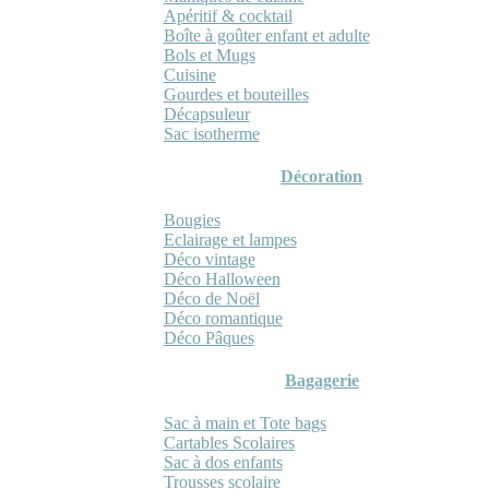
Apéritif & cocktail
Boîte à goûter enfant et adulte
Bols et Mugs
Cuisine
Gourdes et bouteilles
Décapsuleur
Sac isotherme
Décoration
Bougies
Eclairage et lampes
Déco vintage
Déco Halloween
Déco de Noël
Déco romantique
Déco Pâques
Bagagerie
Sac à main et Tote bags
Cartables Scolaires
Sac à dos enfants
Trousses scolaire