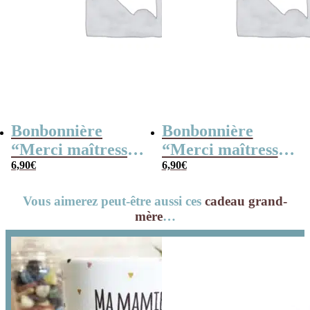
Bonbonnière
Bonbonnière
“Merci maîtresse”
“Merci maîtresse”
– 15 cœurs
6,90
€
– 15 cœurs
6,90
€
guimauve –
guimauve –
Vous aimerez peut-être aussi ces
cadeau grand-
Collection arc-en-
Collection florale
mère
…
ciel