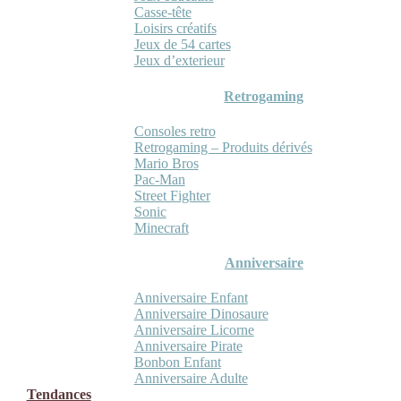
Casse-tête
Loisirs créatifs
Jeux de 54 cartes
Jeux d’exterieur
Retrogaming
Consoles retro
Retrogaming – Produits dérivés
Mario Bros
Pac-Man
Street Fighter
Sonic
Minecraft
Anniversaire
Anniversaire Enfant
Anniversaire Dinosaure
Anniversaire Licorne
Anniversaire Pirate
Bonbon Enfant
Anniversaire Adulte
Tendances