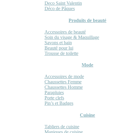
Deco Saint Valentin
Déco de Pâques
Produits de beauté
Accessoires de beauté
Soin du visage & Maquillage
Savons et bain
Beauté pour lui
Trousse de toilette
Mode
Accessoires de mode
Chaussettes Femme
Chaussettes Homme
Parapluies
Porte clefs
Pin’s et Badges
Cuisine
Tabliers de cuisine
Maniques de cuisine