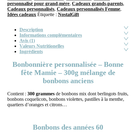
personnalisé pour grand-mère
,
Cadeaux grands-parents
,
Cadeaux personnalisés
,
Cadeaux personnalisés Femme
,
Idées cadeaux
Étiquette :
NostalGift
Description
Informations complémentaires
Avis (1)
Valeurs Nutritionelles
Ingrédients
Bonbonnière personnalisée – Bonne
fête Mamie – 300g mélange de
bonbons anciens
Contient :
300 grammes
de bonbons mix dont berlingots fruits,
bonbons coquelicots, bonbons violettes, pastilles à la menthe,
quartiers d’oranges et citrons…
Bonbons des années 60