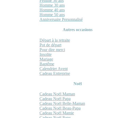
Femme 50 ans
Homme 30 ans
Homme 40 ans
Homme 50 ans
Anniversaire Personnalisé
Autres occasions
Départ à la retraite
Pot de départ
Pour dire merci
Insolite
Mariage
Baptême
Calendrier Avent
Cadeau Entreprise
Noël
Cadeau Noël Maman
Cadeau Noël Papa
Cadeau Noël Belle-Maman
Cadeau Noël Beau-Papa
Cadeau Noël Mamie
Cadeau Noël Papy