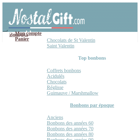
Aller
Aller
à
au
la
contenu
navigation
Mon compte
Bonbons
Panier
Chocolats de St Valentin
Saint Valentin
Top bonbons
Coffrets bonbons
Acidulés
Chocolats
Réglisse
Guimauve / Marshmallow
Bonbons par époque
Anciens
Bonbons des années 60
Bonbons des années 70
Bonbons des années 80
Bonbons des années 90