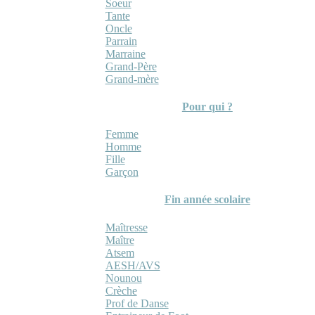
Soeur
Tante
Oncle
Parrain
Marraine
Grand-Père
Grand-mère
Pour qui ?
Femme
Homme
Fille
Garçon
Fin année scolaire
Maîtresse
Maître
Atsem
AESH/AVS
Nounou
Crèche
Prof de Danse