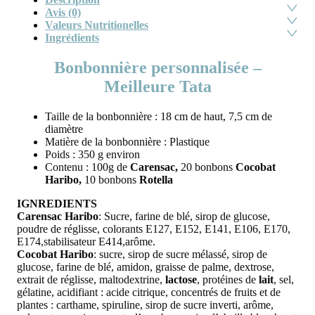
Avis (0)
Valeurs Nutritionelles
Ingrédients
Bonbonnière personnalisée –
Meilleure Tata
Taille de la bonbonnière : 18 cm de haut, 7,5 cm de
diamètre
Matière de la bonbonnière : Plastique
Poids : 350 g environ
Contenu : 100g de
Carensac,
20 bonbons
Cocobat
Haribo,
10 bonbons
Rotella
IGNREDIENTS
Carensac Haribo
: Sucre, farine de blé, sirop de glucose,
poudre de réglisse, colorants E127, E152, E141, E106, E170,
E174,stabilisateur E414,arôme.
Cocobat Haribo
: sucre, sirop de sucre mélassé, sirop de
glucose, farine de blé, amidon, graisse de palme, dextrose,
extrait de réglisse, maltodextrine,
lactose
, protéines de
lait
, sel,
gélatine, acidifiant : acide citrique, concentrés de fruits et de
plantes : carthame, spiruline, sirop de sucre inverti, arôme,