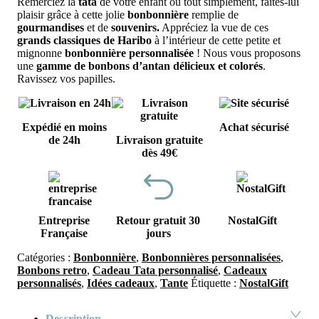
Remerciez la
tata
de votre enfant ou tout simplement, faites-lui
plaisir grâce à cette jolie
bonbonnière
remplie de
gourmandises
et de
souvenirs.
Appréciez la vue de ces
grands classiques de Haribo
à l’intérieur de cette petite et
mignonne
bonbonnière personnalisée
!
Nous vous proposons
une
gamme de bonbons d’antan délicieux et colorés
.
Ravissez vos papilles.
Expédié en moins
Achat sécurisé
de 24h
Livraison gratuite
dès 49€
Entreprise
Retour gratuit 30
NostalGift
Française
jours
Catégories :
Bonbonnière
,
Bonbonnières personnalisées
,
Bonbons retro
,
Cadeau Tata personnalisé
,
Cadeaux
personnalisés
,
Idées cadeaux
,
Tante
Étiquette :
NostalGift
Description