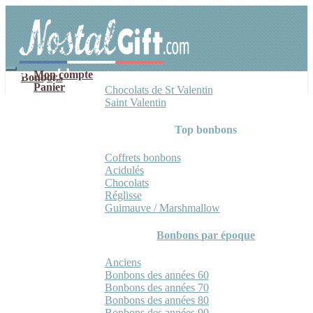
Aller
Aller
à
au
la
contenu
navigation
Mon compte
Bonbons
Panier
Chocolats de St Valentin
Saint Valentin
Top bonbons
Coffrets bonbons
Acidulés
Chocolats
Réglisse
Guimauve / Marshmallow
Bonbons par époque
Anciens
Bonbons des années 60
Bonbons des années 70
Bonbons des années 80
Bonbons des années 90