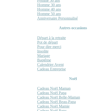
Femme 50 ans
Homme 30 ans
Homme 40 ans
Homme 50 ans
Anniversaire Personnalisé
Autres occasions
Départ à la retraite
Pot de départ
Pour dire merci
Insolite
Mariage
Baptême
Calendrier Avent
Cadeau Entreprise
Noël
Cadeau Noël Maman
Cadeau Noël Papa
Cadeau Noël Belle-Maman
Cadeau Noël Beau-Papa
Cadeau Noël Mamie
Cadeau Noël Papy