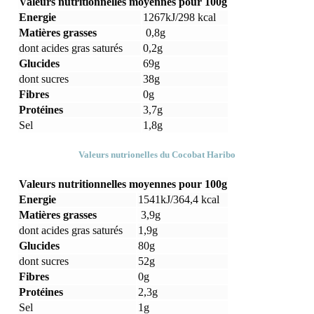
Valeurs nutritionnelles moyennes pour 100g
Energie
1267kJ/298 kcal
Matières grasses
0,8g
dont acides gras saturés
0,2g
Glucides
69g
dont sucres
38g
Fibres
0g
Protéines
3,7g
Sel
1,8g
Valeurs nutrionelles du Cocobat Haribo
Valeurs nutritionnelles moyennes pour 100g
Energie
1541kJ/364,4 kcal
Matières grasses
3,9g
dont acides gras saturés
1,9g
Glucides
80g
dont sucres
52g
Fibres
0g
Protéines
2,3g
Sel
1g