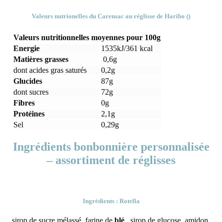
Valeurs nutrionelles du Carensac au réglisse de Haribo ()
Valeurs nutritionnelles moyennes pour 100g
Energie
1535kJ/361 kcal
Matières grasses
0,6g
dont acides gras saturés
0,2g
Glucides
87g
dont sucres
72g
Fibres
0g
Protéines
2,1g
Sel
0,29g
Ingrédients bonbonnière personnalisée
– assortiment de réglisses
Ingrédients : Rotella
sirop de sucre mélassé, farine de
blé
, sirop de glucose, amidon,