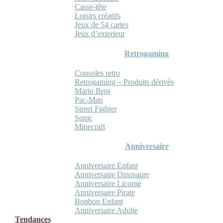
Casse-tête
Loisirs créatifs
Jeux de 54 cartes
Jeux d’exterieur
Retrogaming
Consoles retro
Retrogaming – Produits dérivés
Mario Bros
Pac-Man
Street Fighter
Sonic
Minecraft
Anniversaire
Anniversaire Enfant
Anniversaire Dinosaure
Anniversaire Licorne
Anniversaire Pirate
Bonbon Enfant
Anniversaire Adulte
Tendances