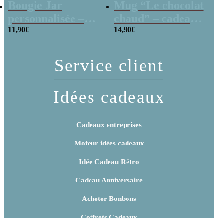
Bougie Jar
Mug “Le chocolat
personnalisée –
chaud” – cadeau
Meilleure Tata
11,90
€
personnalisé et ses
14,90
€
guimauves coeurs
x10
Service client
Idées cadeaux
Cadeaux entreprises
Moteur idées cadeaux
Idée Cadeau Rétro
Cadeau Anniversaire
Acheter Bonbons
Coffrets Cadeaux