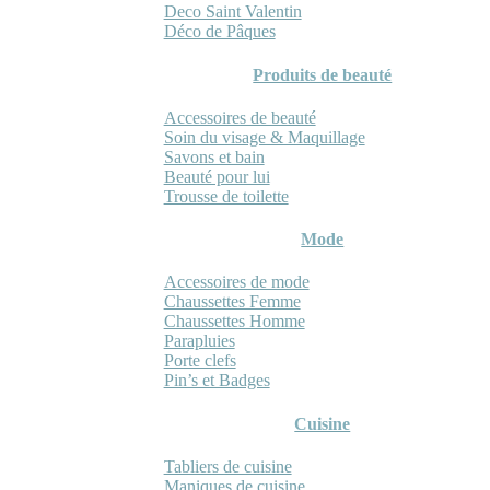
Deco Saint Valentin
Déco de Pâques
Produits de beauté
Accessoires de beauté
Soin du visage & Maquillage
Savons et bain
Beauté pour lui
Trousse de toilette
Mode
Accessoires de mode
Chaussettes Femme
Chaussettes Homme
Parapluies
Porte clefs
Pin’s et Badges
Cuisine
Tabliers de cuisine
Maniques de cuisine