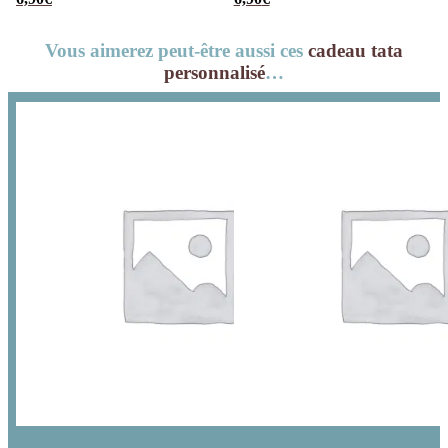
– 15 cœurs
– 15 cœurs
guimauve –
guimauve –
Vous aimerez peut-être aussi ces
cadeau tata
Collection arc-en-
Collection florale
personnalisé
…
ciel