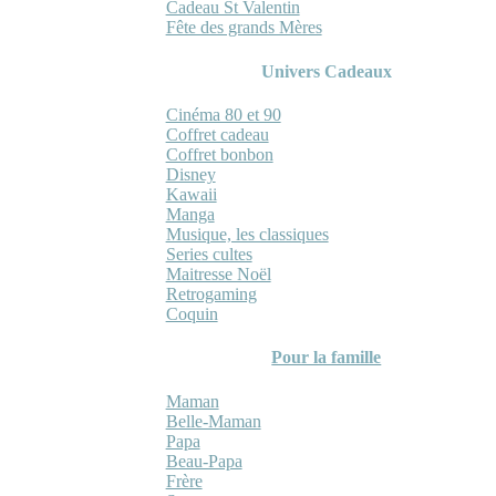
Cadeau St Valentin
Fête des grands Mères
Univers Cadeaux
Cinéma 80 et 90
Coffret cadeau
Coffret bonbon
Disney
Kawaii
Manga
Musique, les classiques
Series cultes
Maitresse Noël
Retrogaming
Coquin
Pour la famille
Maman
Belle-Maman
Papa
Beau-Papa
Frère