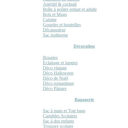
Apéritif & cocktail
Boîte à goûter enfant et adulte
Bols et Mugs
Cuisine
Gourdes et bouteilles
Décapsuleur
Sac isotherme
Décoration
Bougies
Eclairage et lampes
Déco vintage
Déco Halloween
Déco de Noël
Déco romantique
Déco Pâques
Bagagerie
Sac à main et Tote bags
Cartables Scolaires
Sac à dos enfants
Trousses scolaire