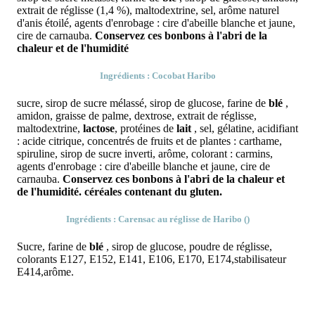
extrait de réglisse (1,4 %), maltodextrine, sel, arôme naturel
d'anis étoilé, agents d'enrobage : cire d'abeille blanche et jaune,
cire de carnauba.
Conservez ces bonbons à l'abri de la
chaleur et de l'humidité
Ingrédients : Cocobat Haribo
sucre, sirop de sucre mélassé, sirop de glucose, farine de
blé
,
amidon, graisse de palme, dextrose, extrait de réglisse,
maltodextrine,
lactose
, protéines de
lait
, sel, gélatine, acidifiant
: acide citrique, concentrés de fruits et de plantes : carthame,
spiruline, sirop de sucre inverti, arôme, colorant : carmins,
agents d'enrobage : cire d'abeille blanche et jaune, cire de
carnauba.
Conservez ces bonbons à l'abri de la chaleur et
de l'humidité.
céréales
contenant du gluten.
Ingrédients : Carensac au réglisse de Haribo ()
Sucre, farine de
blé
, sirop de glucose, poudre de réglisse,
colorants E127, E152, E141, E106, E170, E174,stabilisateur
E414,arôme.