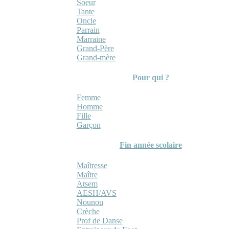
Soeur
Tante
Oncle
Parrain
Marraine
Grand-Père
Grand-mère
Pour qui ?
Femme
Homme
Fille
Garçon
Fin année scolaire
Maîtresse
Maître
Atsem
AESH/AVS
Nounou
Crèche
Prof de Danse