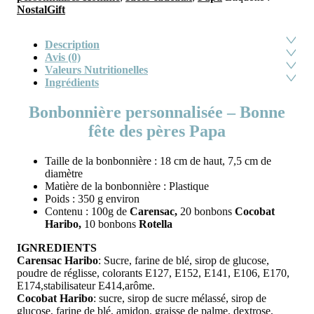
NostalGift
Description
Avis (0)
Valeurs Nutritionelles
Ingrédients
Bonbonnière personnalisée – Bonne
fête des pères Papa
Taille de la bonbonnière : 18 cm de haut, 7,5 cm de
diamètre
Matière de la bonbonnière : Plastique
Poids : 350 g environ
Contenu : 100g de
Carensac,
20 bonbons
Cocobat
Haribo,
10 bonbons
Rotella
IGNREDIENTS
Carensac Haribo
: Sucre, farine de blé, sirop de glucose,
poudre de réglisse, colorants E127, E152, E141, E106, E170,
E174,stabilisateur E414,arôme.
Cocobat Haribo
: sucre, sirop de sucre mélassé, sirop de
glucose, farine de blé, amidon, graisse de palme, dextrose,