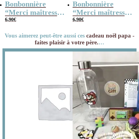
Bonbonnière
Bonbonnière
“Merci maîtresse”
“Merci maîtresse”
– 15 cœurs
6,90
€
– 15 cœurs
6,90
€
guimauve –
guimauve –
Vous aimerez peut-être aussi ces
cadeau noël papa -
Collection arc-en-
Collection florale
faites plaisir à votre père.
…
ciel