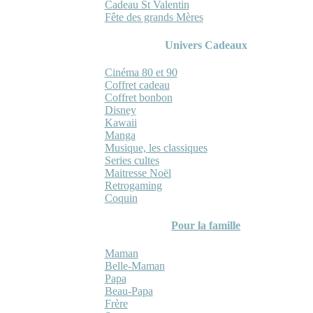
Cadeau St Valentin
Fête des grands Mères
Univers Cadeaux
Cinéma 80 et 90
Coffret cadeau
Coffret bonbon
Disney
Kawaii
Manga
Musique, les classiques
Series cultes
Maitresse Noël
Retrogaming
Coquin
Pour la famille
Maman
Belle-Maman
Papa
Beau-Papa
Frère