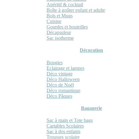
Apéritif & cocktail
Boîte à goûter enfant et adulte
Bols et Mugs
Cuisine
Gourdes et bouteilles
Décapsuleur
Sac isotherme
Décoration
Bougies
Eclairage et lampes
Déco vintage
Déco Halloween
Déco de Noël
Déco romantique
Déco Pâques
Bagagerie
Sac à main et Tote bags
Cartables Scolaires
Sac à dos enfants
Trousses scolaire