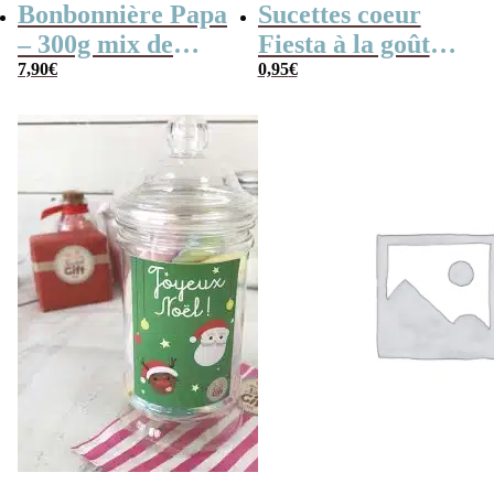
Bonbonnière Papa
Sucettes coeur
– 300g mix de
Fiesta à la goût
bonbons anciens –
7,90
€
cerise x 3
0,95
€
“Joyeuse fêtes des
pères Papa”