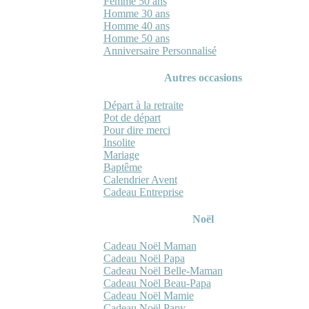
Femme 50 ans
Homme 30 ans
Homme 40 ans
Homme 50 ans
Anniversaire Personnalisé
Autres occasions
Départ à la retraite
Pot de départ
Pour dire merci
Insolite
Mariage
Baptême
Calendrier Avent
Cadeau Entreprise
Noël
Cadeau Noël Maman
Cadeau Noël Papa
Cadeau Noël Belle-Maman
Cadeau Noël Beau-Papa
Cadeau Noël Mamie
Cadeau Noël Papy