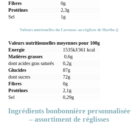
Fibres
0g
Protéines
2,3g
Sel
1g
Valeurs nutrionelles du Carensac au réglisse de Haribo ()
Valeurs nutritionnelles moyennes pour 100g
Energie
1535kJ/361 kcal
Matières grasses
0,6g
dont acides gras saturés
0,2g
Glucides
87g
dont sucres
72g
Fibres
0g
Protéines
2,1g
Sel
0,29g
Ingrédients bonbonnière personnalisée
– assortiment de réglisses