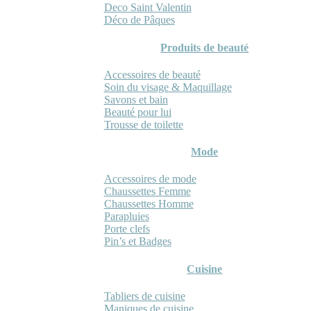
Deco Saint Valentin
Déco de Pâques
Produits de beauté
Accessoires de beauté
Soin du visage & Maquillage
Savons et bain
Beauté pour lui
Trousse de toilette
Mode
Accessoires de mode
Chaussettes Femme
Chaussettes Homme
Parapluies
Porte clefs
Pin’s et Badges
Cuisine
Tabliers de cuisine
Maniques de cuisine