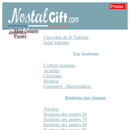
Aller
Aller
Promo !
Promo !
à
au
la
contenu
navigation
Mon compte
Bonbons
Panier
Chocolats de St Valentin
Saint Valentin
Top bonbons
Coffrets bonbons
Acidulés
Chocolats
Réglisse
Guimauve / Marshmallow
Bonbons par époque
Anciens
Bonbons des années 60
Bonbons des années 70
Bonbons des années 80
Bonbons des années 90