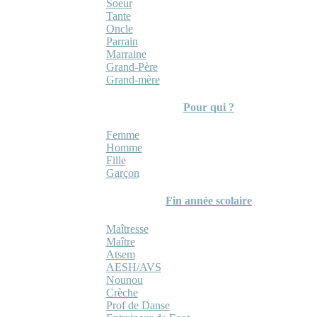
Soeur
Tante
Oncle
Parrain
Marraine
Grand-Père
Grand-mère
Pour qui ?
Femme
Homme
Fille
Garçon
Fin année scolaire
Maîtresse
Maître
Atsem
AESH/AVS
Nounou
Crèche
Prof de Danse