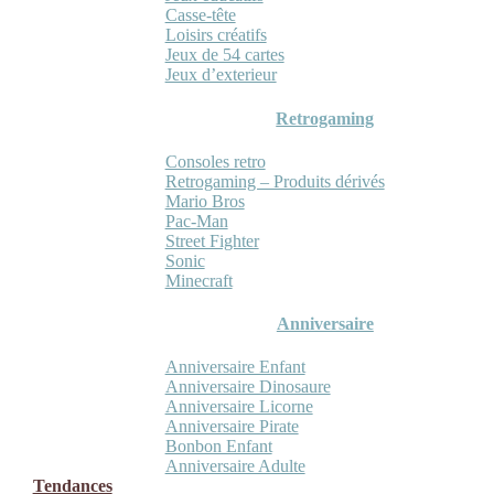
Casse-tête
Loisirs créatifs
Jeux de 54 cartes
Jeux d’exterieur
Retrogaming
Consoles retro
Retrogaming – Produits dérivés
Mario Bros
Pac-Man
Street Fighter
Sonic
Minecraft
Anniversaire
Anniversaire Enfant
Anniversaire Dinosaure
Anniversaire Licorne
Anniversaire Pirate
Bonbon Enfant
Anniversaire Adulte
Tendances