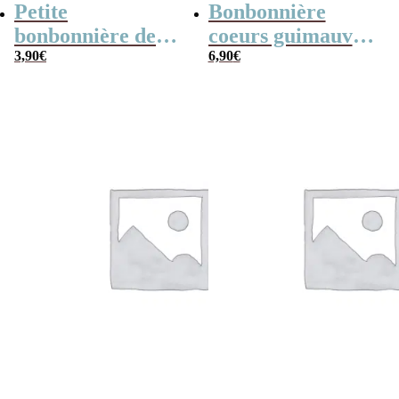
Petite
Bonbonnière
bonbonnière de
coeurs guimauve
Noël – 20 Bonbons
3,90
€
x15 “Merci pour
6,90
€
soucoupes à la
cette année”
poudre