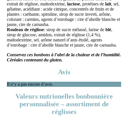
extrait de réglisse, maltodextrine,
lactose
, protéines de
lait
, sel,
gélatine, acidifiant : acide citrique, concentrés de fruits et de
plantes : carthame, spiruline, sirop de sucre inverti, arôme,
colorant : carmins, agents d’enrobage : cire d’abeille blanche et
jaune, cire de carnauba.
Rouleau de réglisse
: sirop de sucre mélassé, farine de
blé
,
sirop de glucose, amidon, extrait de réglisse (1,4 %),
maltodextrine, sel, arôme naturel d’anis étoilé, agents
d’enrobage : cire d’abeille blanche et jaune, cire de carnauba.
Conservez ces bonbons à l’abri de la chaleur et de l’humidité.
Céréales contenant du gluten.
Avis
Il n’y a pas encore d’avis.
Valeurs nutrionelles bonbonnière
personnalisée – assortiment de
réglisses