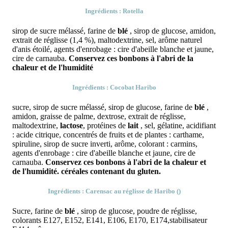
Ingrédients : Rotella
sirop de sucre mélassé, farine de
blé
, sirop de glucose, amidon,
extrait de réglisse (1,4 %), maltodextrine, sel, arôme naturel
d'anis étoilé, agents d'enrobage : cire d'abeille blanche et jaune,
cire de carnauba.
Conservez ces bonbons à l'abri de la
chaleur et de l'humidité
Ingrédients : Cocobat Haribo
sucre, sirop de sucre mélassé, sirop de glucose, farine de
blé
,
amidon, graisse de palme, dextrose, extrait de réglisse,
maltodextrine,
lactose
, protéines de
lait
, sel, gélatine, acidifiant
: acide citrique, concentrés de fruits et de plantes : carthame,
spiruline, sirop de sucre inverti, arôme, colorant : carmins,
agents d'enrobage : cire d'abeille blanche et jaune, cire de
carnauba.
Conservez ces bonbons à l'abri de la chaleur et
de l'humidité.
céréales
contenant du gluten.
Ingrédients : Carensac au réglisse de Haribo ()
Sucre, farine de
blé
, sirop de glucose, poudre de réglisse,
colorants E127, E152, E141, E106, E170, E174,stabilisateur