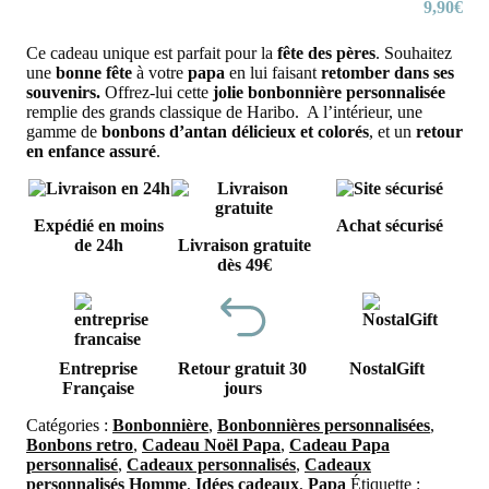
9,90
€
Ce cadeau unique est parfait pour la
fête des pères
. Souhaitez
une
bonne fête
à votre
papa
en lui faisant
retomber dans ses
souvenirs.
Offrez-lui cette
jolie
bonbonnière personnalisée
remplie des grands classique de Haribo. A l’intérieur, une
gamme de
bonbons d’antan délicieux et colorés
, et un
retour
en enfance assuré
.
Expédié en moins
Achat sécurisé
de 24h
Livraison gratuite
dès 49€
Entreprise
Retour gratuit 30
NostalGift
Française
jours
Catégories :
Bonbonnière
,
Bonbonnières personnalisées
,
Bonbons retro
,
Cadeau Noël Papa
,
Cadeau Papa
personnalisé
,
Cadeaux personnalisés
,
Cadeaux
personnalisés Homme
,
Idées cadeaux
,
Papa
Étiquette :