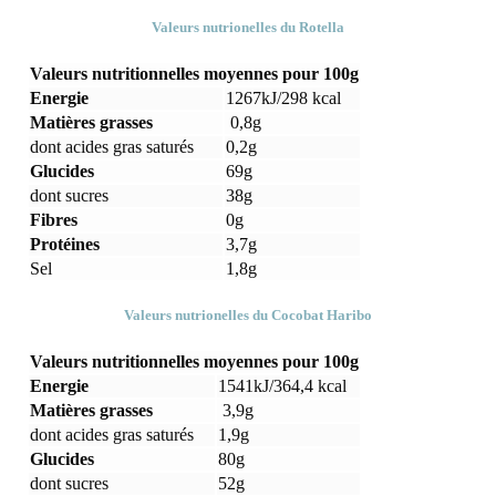
Valeurs nutrionelles du Rotella
Valeurs nutritionnelles moyennes pour 100g
Energie
1267kJ/298 kcal
Matières grasses
0,8g
dont acides gras saturés
0,2g
Glucides
69g
dont sucres
38g
Fibres
0g
Protéines
3,7g
Sel
1,8g
Valeurs nutrionelles du Cocobat Haribo
Valeurs nutritionnelles moyennes pour 100g
Energie
1541kJ/364,4 kcal
Matières grasses
3,9g
dont acides gras saturés
1,9g
Glucides
80g
dont sucres
52g