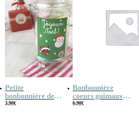
Petite
Bonbonnière
bonbonnière de
coeurs guimauve
Noël – 20 Bonbons
3,90
€
x15 “Merci pour
6,90
€
soucoupes à la
cette année”
poudre