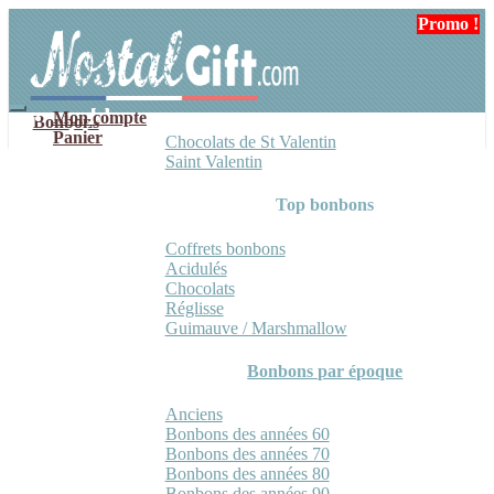
Aller
Aller
Promo !
Promo !
à
au
la
contenu
navigation
Mon compte
Bonbons
Panier
Chocolats de St Valentin
Saint Valentin
Top bonbons
Coffrets bonbons
Acidulés
Chocolats
Réglisse
Guimauve / Marshmallow
Bonbons par époque
Anciens
Bonbons des années 60
Bonbons des années 70
Bonbons des années 80
Bonbons des années 90