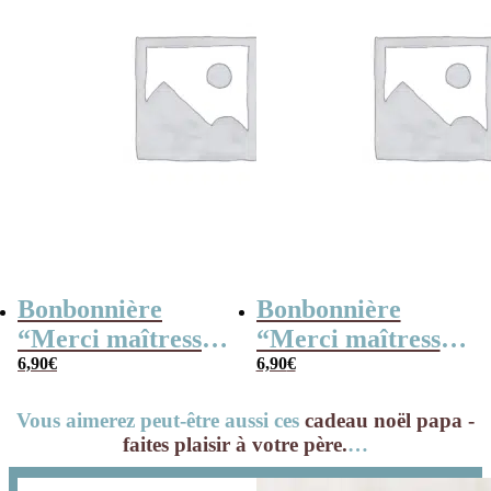
Bonbonnière
Bonbonnière
“Merci maîtresse”
“Merci maîtresse”
– 15 cœurs
6,90
€
– 15 cœurs
6,90
€
guimauve –
guimauve –
Vous aimerez peut-être aussi ces
cadeau noël papa -
Collection arc-en-
Collection florale
faites plaisir à votre père.
…
ciel