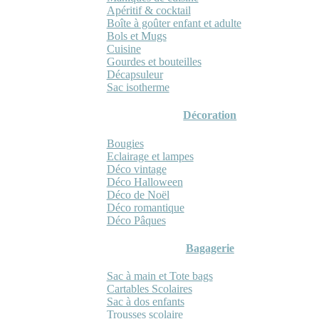
Apéritif & cocktail
Boîte à goûter enfant et adulte
Bols et Mugs
Cuisine
Gourdes et bouteilles
Décapsuleur
Sac isotherme
Décoration
Bougies
Eclairage et lampes
Déco vintage
Déco Halloween
Déco de Noël
Déco romantique
Déco Pâques
Bagagerie
Sac à main et Tote bags
Cartables Scolaires
Sac à dos enfants
Trousses scolaire