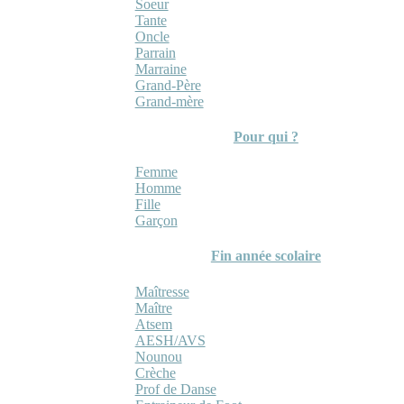
Soeur
Tante
Oncle
Parrain
Marraine
Grand-Père
Grand-mère
Pour qui ?
Femme
Homme
Fille
Garçon
Fin année scolaire
Maîtresse
Maître
Atsem
AESH/AVS
Nounou
Crèche
Prof de Danse