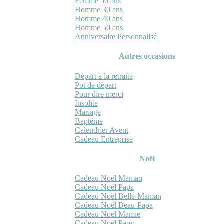
Femme 50 ans
Homme 30 ans
Homme 40 ans
Homme 50 ans
Anniversaire Personnalisé
Autres occasions
Départ à la retraite
Pot de départ
Pour dire merci
Insolite
Mariage
Baptême
Calendrier Avent
Cadeau Entreprise
Noël
Cadeau Noël Maman
Cadeau Noël Papa
Cadeau Noël Belle-Maman
Cadeau Noël Beau-Papa
Cadeau Noël Mamie
Cadeau Noël Papy