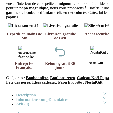
vue à l’intérieur de cette petite et
mignonne
bonbonnière ! Idéale
pour un
papa magnifique,
nous vous proposons à l’intérieur une
gamme de bonbons d’antan délicieux et colorés.
Gâtez-lui les
papilles.
Expédié en moins de
Livraison gratuite
Achat sécurisé
24h
dès 49€
NostalGift
Entreprise
Retour gratuit 30
Française
jours
Catégories :
Bonbonnière
,
Bonbons retro
,
Cadeau Noël Papa
,
Fête des pères
,
Idées cadeaux
,
Papa
Étiquette :
NostalGift
Description
Informations complémentaires
Avis (0)