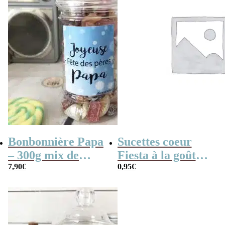
Bonbonnière Papa
Sucettes coeur
– 300g mix de
Fiesta à la goût
bonbons anciens –
7,90
€
cerise x 3
0,95
€
“Joyeuse fêtes des
pères Papa”