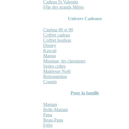
Cadeau St Valentin
Fête des grands Mères
Univers Cadeaux
Cinéma 80 et 90
Coffret cadeau
Coffret bonbon
Disney
Kawaii
Manga
Musique, les classiques
Series cultes
Maitresse Noël
Retrogaming
Coquin
Pour la famille
Maman
Belle-Maman
Papa
Beau-Papa
Frère