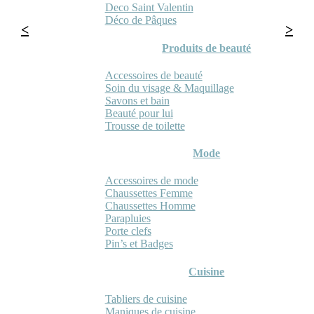
Deco Saint Valentin
Déco de Pâques
Produits de beauté
Accessoires de beauté
Soin du visage & Maquillage
Savons et bain
Beauté pour lui
Trousse de toilette
Mode
Accessoires de mode
Chaussettes Femme
Chaussettes Homme
Parapluies
Porte clefs
Pin’s et Badges
Cuisine
Tabliers de cuisine
Maniques de cuisine