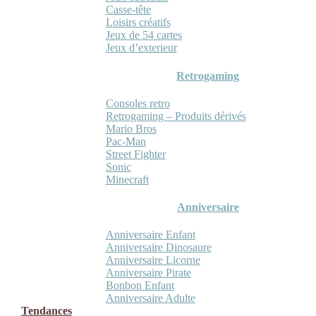
Casse-tête
Loisirs créatifs
Jeux de 54 cartes
Jeux d’exterieur
Retrogaming
Consoles retro
Retrogaming – Produits dérivés
Mario Bros
Pac-Man
Street Fighter
Sonic
Minecraft
Anniversaire
Anniversaire Enfant
Anniversaire Dinosaure
Anniversaire Licorne
Anniversaire Pirate
Bonbon Enfant
Anniversaire Adulte
Tendances