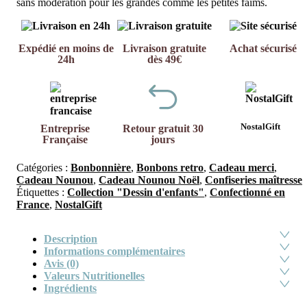
sans modération pour les grandes comme les petites faims.
Expédié en moins de
Livraison gratuite
Achat sécurisé
24h
dès 49€
NostalGift
Entreprise
Retour gratuit 30
Française
jours
Catégories :
Bonbonnière
,
Bonbons retro
,
Cadeau merci
,
Cadeau Nounou
,
Cadeau Nounou Noël
,
Confiseries maîtresse
Étiquettes :
Collection "Dessin d'enfants"
,
Confectionné en
France
,
NostalGift
Description
Informations complémentaires
Avis (0)
Valeurs Nutritionelles
Ingrédients