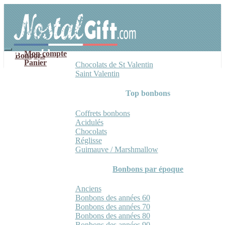
Aller
Aller
à
au
la
contenu
navigation
Mon compte
Bonbons
Panier
Chocolats de St Valentin
Saint Valentin
Top bonbons
Coffrets bonbons
Acidulés
Chocolats
Réglisse
Guimauve / Marshmallow
Bonbons par époque
Anciens
Bonbons des années 60
Bonbons des années 70
Bonbons des années 80
Bonbons des années 90