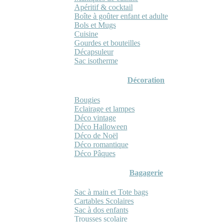
Apéritif & cocktail
Boîte à goûter enfant et adulte
Bols et Mugs
Cuisine
Gourdes et bouteilles
Décapsuleur
Sac isotherme
Décoration
Bougies
Eclairage et lampes
Déco vintage
Déco Halloween
Déco de Noël
Déco romantique
Déco Pâques
Bagagerie
Sac à main et Tote bags
Cartables Scolaires
Sac à dos enfants
Trousses scolaire