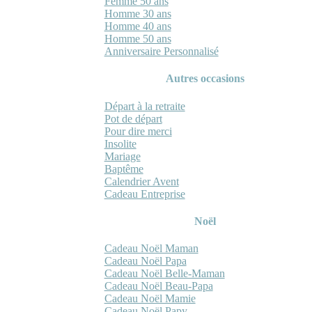
Femme 50 ans
Homme 30 ans
Homme 40 ans
Homme 50 ans
Anniversaire Personnalisé
Autres occasions
Départ à la retraite
Pot de départ
Pour dire merci
Insolite
Mariage
Baptême
Calendrier Avent
Cadeau Entreprise
Noël
Cadeau Noël Maman
Cadeau Noël Papa
Cadeau Noël Belle-Maman
Cadeau Noël Beau-Papa
Cadeau Noël Mamie
Cadeau Noël Papy