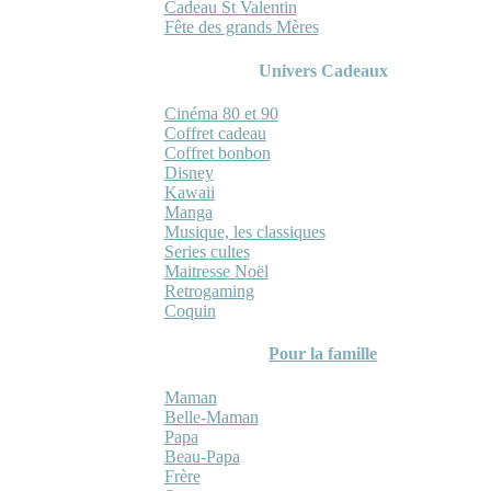
Cadeau St Valentin
Fête des grands Mères
Univers Cadeaux
Cinéma 80 et 90
Coffret cadeau
Coffret bonbon
Disney
Kawaii
Manga
Musique, les classiques
Series cultes
Maitresse Noël
Retrogaming
Coquin
Pour la famille
Maman
Belle-Maman
Papa
Beau-Papa
Frère