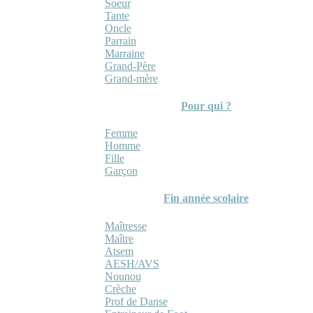
Soeur
Tante
Oncle
Parrain
Marraine
Grand-Père
Grand-mère
Pour qui ?
Femme
Homme
Fille
Garçon
Fin année scolaire
Maîtresse
Maître
Atsem
AESH/AVS
Nounou
Crèche
Prof de Danse