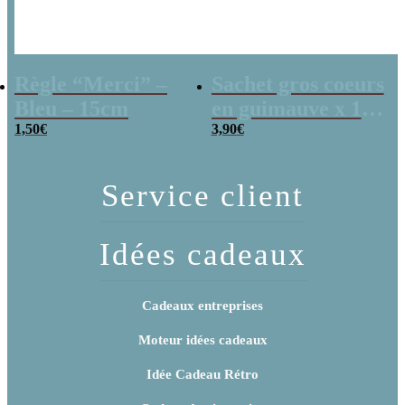
Règle “Merci” –
Sachet gros coeurs
Bleu – 15cm
en guimauve x 15
1,50
€
“Merci pour cette
3,90
€
année”
Service client
Idées cadeaux
Cadeaux entreprises
Moteur idées cadeaux
Idée Cadeau Rétro