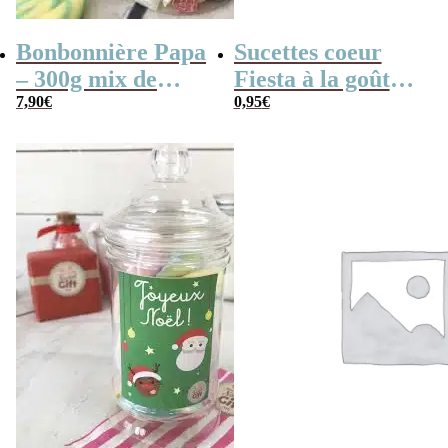
Bonbonnière Papa
Sucettes coeur
– 300g mix de
Fiesta à la goût
bonbons anciens –
7,90
€
cerise x 3
0,95
€
“Joyeuse fêtes des
pères Papa”