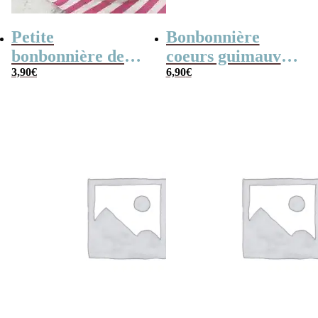
Petite
Bonbonnière
bonbonnière de
coeurs guimauve
Noël – 20 Bonbons
3,90
€
x15 “Merci pour
6,90
€
soucoupes à la
cette année”
poudre