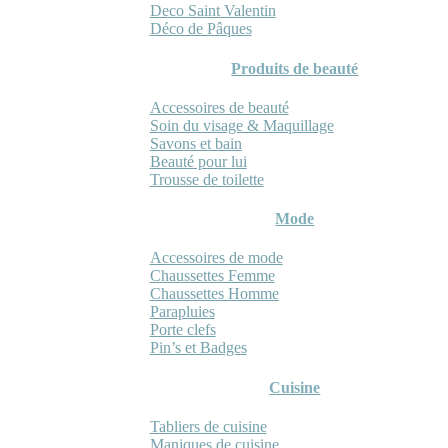
Deco Saint Valentin
Déco de Pâques
Produits de beauté
Accessoires de beauté
Soin du visage & Maquillage
Savons et bain
Beauté pour lui
Trousse de toilette
Mode
Accessoires de mode
Chaussettes Femme
Chaussettes Homme
Parapluies
Porte clefs
Pin’s et Badges
Cuisine
Tabliers de cuisine
Maniques de cuisine