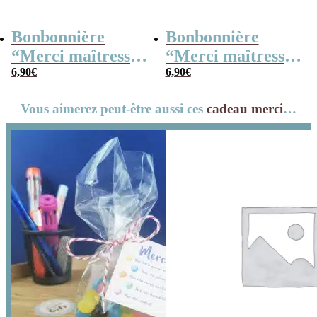
Bonbonnière
Bonbonnière
“Merci maîtresse”
“Merci maîtresse”
– 15 cœurs
6,90
€
– 15 cœurs
6,90
€
guimauve –
guimauve –
Vous aimerez peut-être aussi ces
cadeau merci
…
Collection arc-en-
Collection florale
ciel