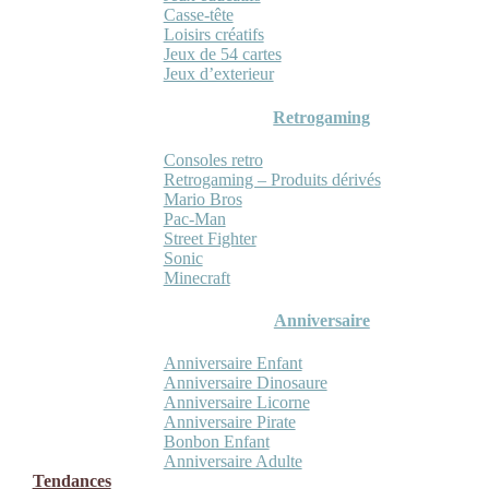
Casse-tête
Loisirs créatifs
Jeux de 54 cartes
Jeux d’exterieur
Retrogaming
Consoles retro
Retrogaming – Produits dérivés
Mario Bros
Pac-Man
Street Fighter
Sonic
Minecraft
Anniversaire
Anniversaire Enfant
Anniversaire Dinosaure
Anniversaire Licorne
Anniversaire Pirate
Bonbon Enfant
Anniversaire Adulte
Tendances