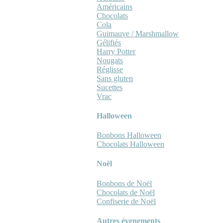
Américains
Chocolats
Cola
Guimauve / Marshmallow
Gélifiés
Harry Potter
Nougats
Réglisse
Sans gluten
Sucettes
Vrac
Halloween
Bonbons Halloween
Chocolats Halloween
Noël
Bonbons de Noël
Chocolats de Noël
Confiserie de Noël
Autres évenements