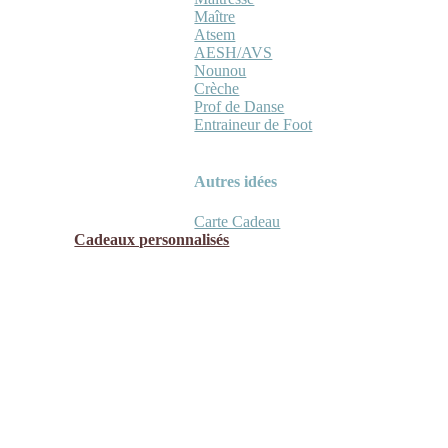
Maître
Atsem
AESH/AVS
Nounou
Crèche
Prof de Danse
Entraineur de Foot
Autres idées
Carte Cadeau
Cadeaux personnalisés