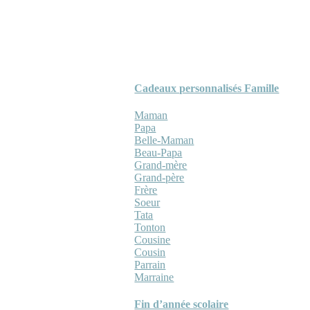
Cadeaux personnalisés Famille
Maman
Papa
Belle-Maman
Beau-Papa
Grand-mère
Grand-père
Frère
Soeur
Tata
Tonton
Cousine
Cousin
Parrain
Marraine
Fin d’année scolaire