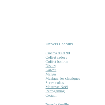
Univers Cadeaux
Cinéma 80 et 90
Coffret cadeau
Coffret bonbon
Disney
Kawaii
Manga
Musique, les classiques
Series cultes
Maitresse Noël
Retrogaming
Coquin
Pour la famille