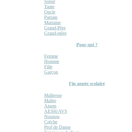
Soeur
Tante
Oncle
Parrain
Marraine
Grand-Père
Grand-mère
Pour qui ?
Femme
Homme
Fille
Garçon
Fin année scolaire
Maîtresse
Maître
Atsem
AESH/AVS
Nounou
Crèche
Prof de Danse