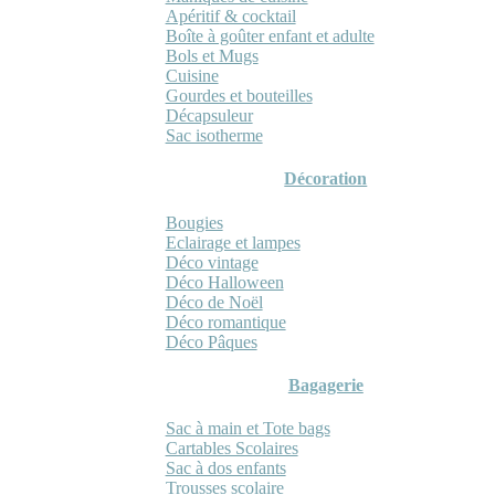
Apéritif & cocktail
Boîte à goûter enfant et adulte
Bols et Mugs
Cuisine
Gourdes et bouteilles
Décapsuleur
Sac isotherme
Décoration
Bougies
Eclairage et lampes
Déco vintage
Déco Halloween
Déco de Noël
Déco romantique
Déco Pâques
Bagagerie
Sac à main et Tote bags
Cartables Scolaires
Sac à dos enfants
Trousses scolaire