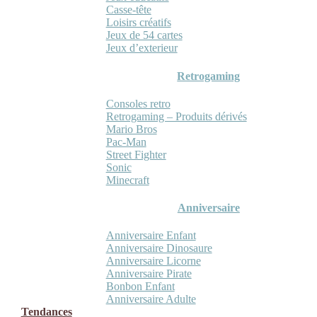
Casse-tête
Loisirs créatifs
Jeux de 54 cartes
Jeux d’exterieur
Retrogaming
Consoles retro
Retrogaming – Produits dérivés
Mario Bros
Pac-Man
Street Fighter
Sonic
Minecraft
Anniversaire
Anniversaire Enfant
Anniversaire Dinosaure
Anniversaire Licorne
Anniversaire Pirate
Bonbon Enfant
Anniversaire Adulte
Tendances