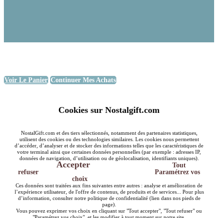
Voir Le Panier
Continuer Mes Achats
Cookies sur Nostalgift.com
NostalGift.com et des tiers sélectionnés, notamment des partenaires statistiques,
utilisent des cookies ou des technologies similaires. Les cookies nous permettent
d’accéder, d’analyser et de stocker des informations telles que les caractéristiques de
votre terminal ainsi que certaines données personnelles (par exemple : adresses IP,
données de navigation, d’utilisation ou de géolocalisation, identifiants uniques).
Accepter
Tout
refuser
Paramétrez vos
choix
Ces données sont traitées aux fins suivantes entre autres : analyse et amélioration de
l’expérience utilisateur, de l'offre de contenus, de produits et de services... Pour plus
d’information, consulter notre politique de confidentialité (lien dans nos pieds de
page).
Vous pouvez exprimer vos choix en cliquant sur "Tout accepter", "Tout refuser" ou
"Paramétrez vos choix", et les modifier à tout moment sur notre site.