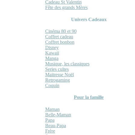
Cadeau St Valentin
Fête des grands Mères
Univers Cadeaux
Cinéma 80 et 90
Coffret cadeau
Coffret bonbon
Disney
Kawaii
Manga
Musique, les classiques
Series cultes
Maitresse Noël
Retrogaming
Coquin
Pour la famille
Maman
Belle-Maman
Papa
Beau-Papa
Frère