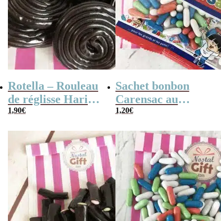
Rotella – Rouleau
Sachet bonbon
de réglisse Haribo
Carensac au
x10
1,90
€
réglisse de Haribo
1,20
€