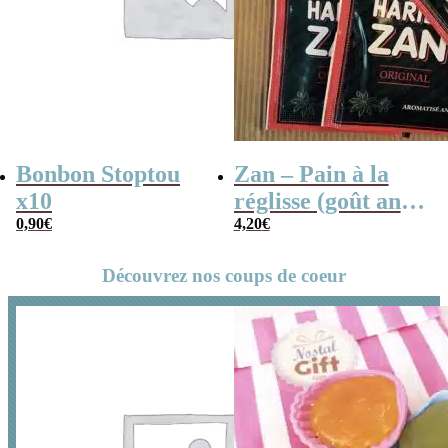
Bonbon Stoptou
Zan – Pain à la
x10
réglisse (goût anis)
0,90
€
– bonbon Haribo
4,20
€
x3
Découvrez nos coups de coeur