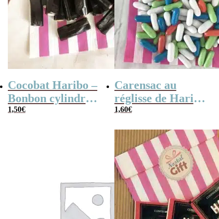
Cocobat Haribo –
Carensac au
Bonbon cylindre
réglisse de Haribo
fourré au réglisse
1,50
€
(100g)
1,60
€
x20