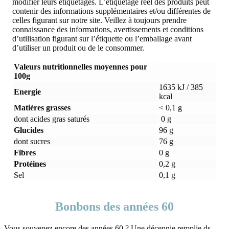
modifier leurs étiquetages. L’étiquetage réel des produits peut
contenir des informations supplémentaires et/ou différentes de
celles figurant sur notre site. Veillez à toujours prendre
connaissance des informations, avertissements et conditions
d’utilisation figurant sur l’étiquette ou l’emballage avant
d’utiliser un produit ou de le consommer.
Valeurs nutritionnelles moyennes pour
100g
1635 kJ / 385
Energie
kcal
Matières grasses
< 0,1 g
dont acides gras saturés
0 g
Glucides
96 g
dont sucres
76 g
Fibres
0 g
Protéines
0,2 g
Sel
0,1 g
Bonbons des années 60
Vous souvenez encore des années 60 ? Une décennie remplie ds