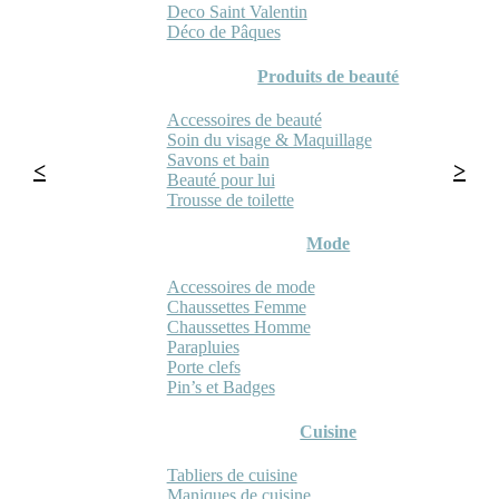
Deco Saint Valentin
Déco de Pâques
Produits de beauté
Accessoires de beauté
Soin du visage & Maquillage
Savons et bain
Beauté pour lui
Trousse de toilette
Mode
Accessoires de mode
Chaussettes Femme
Chaussettes Homme
Parapluies
Porte clefs
Pin’s et Badges
Cuisine
Tabliers de cuisine
Maniques de cuisine