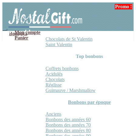
Aller
Aller
Promo !
à
au
la
contenu
navigation
Mon compte
Bonbons
Panier
Chocolats de St Valentin
Saint Valentin
Top bonbons
Coffrets bonbons
Acidulés
Chocolats
Réglisse
Guimauve / Marshmallow
Bonbons par époque
Anciens
Bonbons des années 60
Bonbons des années 70
Bonbons des années 80
Bonbons des années 90