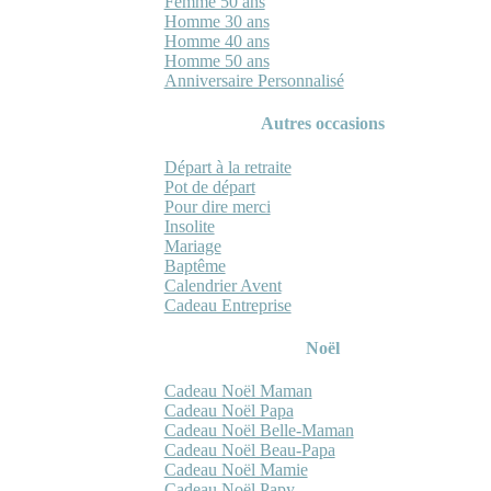
Femme 50 ans
Homme 30 ans
Homme 40 ans
Homme 50 ans
Anniversaire Personnalisé
Autres occasions
Départ à la retraite
Pot de départ
Pour dire merci
Insolite
Mariage
Baptême
Calendrier Avent
Cadeau Entreprise
Noël
Cadeau Noël Maman
Cadeau Noël Papa
Cadeau Noël Belle-Maman
Cadeau Noël Beau-Papa
Cadeau Noël Mamie
Cadeau Noël Papy