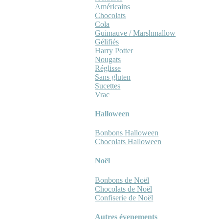
Américains
Chocolats
Cola
Guimauve / Marshmallow
Gélifiés
Harry Potter
Nougats
Réglisse
Sans gluten
Sucettes
Vrac
Halloween
Bonbons Halloween
Chocolats Halloween
Noël
Bonbons de Noël
Chocolats de Noël
Confiserie de Noël
Autres évenements