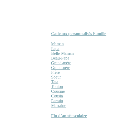
Cadeaux personnalisés Famille
Maman
Papa
Belle-Maman
Beau-Papa
Grand-mère
Grand-père
Frère
Soeur
Tata
Tonton
Cousine
Cousin
Parrain
Marraine
Fin d’année scolaire