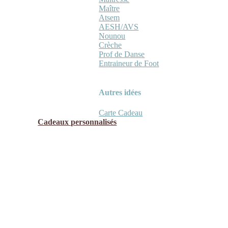
Maître
Atsem
AESH/AVS
Nounou
Crèche
Prof de Danse
Entraineur de Foot
Autres idées
Carte Cadeau
Cadeaux personnalisés