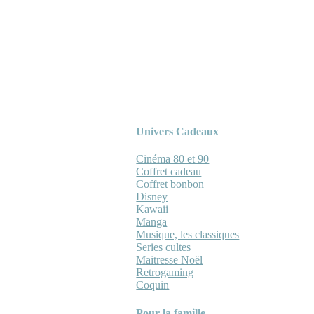
Univers Cadeaux
Cinéma 80 et 90
Coffret cadeau
Coffret bonbon
Disney
Kawaii
Manga
Musique, les classiques
Series cultes
Maitresse Noël
Retrogaming
Coquin
Pour la famille