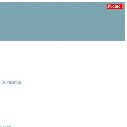
Promo !
Promo !
 St Valentin