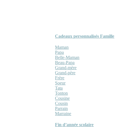
Cadeaux personnalisés Famille
Maman
Papa
Belle-Maman
Beau-Papa
Grand-mère
Grand-père
Frère
Soeur
Tata
Tonton
Cousine
Cousin
Parrain
Marraine
Fin d’année scolaire