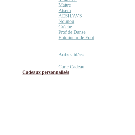
Maître
Atsem
AESH/AVS
Nounou
Crèche
Prof de Danse
Entraineur de Foot
Autres idées
Carte Cadeau
Cadeaux personnalisés