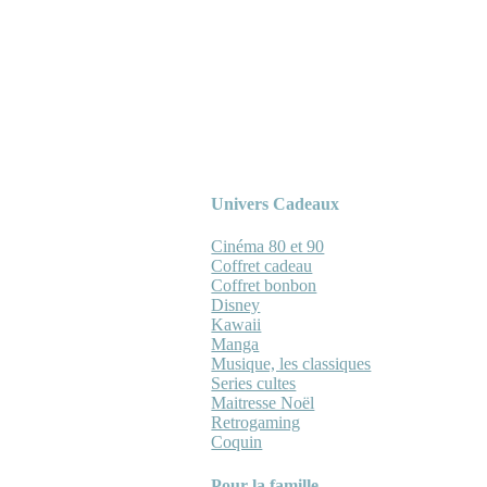
Univers Cadeaux
Cinéma 80 et 90
Coffret cadeau
Coffret bonbon
Disney
Kawaii
Manga
Musique, les classiques
Series cultes
Maitresse Noël
Retrogaming
Coquin
Pour la famille