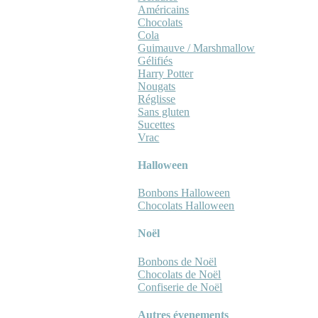
Américains
Chocolats
Cola
Guimauve / Marshmallow
Gélifiés
Harry Potter
Nougats
Réglisse
Sans gluten
Sucettes
Vrac
Halloween
Bonbons Halloween
Chocolats Halloween
Noël
Bonbons de Noël
Chocolats de Noël
Confiserie de Noël
Autres évenements