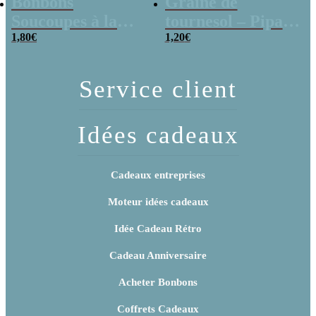
Bonbons
Graine de
Soucoupes à la
tournesol – Pipas
poudre (x20)
1,80
€
x 3
1,20
€
Service client
Idées cadeaux
Cadeaux entreprises
Moteur idées cadeaux
Idée Cadeau Rétro
Cadeau Anniversaire
Acheter Bonbons
Coffrets Cadeaux