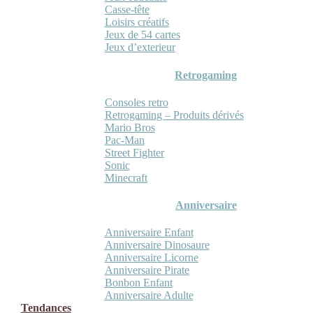
Casse-tête
Loisirs créatifs
Jeux de 54 cartes
Jeux d’exterieur
Retrogaming
Consoles retro
Retrogaming – Produits dérivés
Mario Bros
Pac-Man
Street Fighter
Sonic
Minecraft
Anniversaire
Anniversaire Enfant
Anniversaire Dinosaure
Anniversaire Licorne
Anniversaire Pirate
Bonbon Enfant
Anniversaire Adulte
Tendances