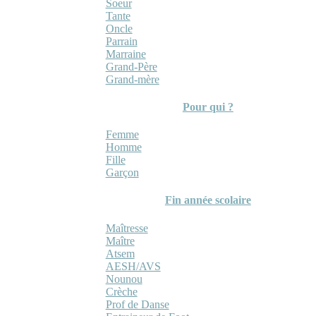
Soeur
Tante
Oncle
Parrain
Marraine
Grand-Père
Grand-mère
Pour qui ?
Femme
Homme
Fille
Garçon
Fin année scolaire
Maîtresse
Maître
Atsem
AESH/AVS
Nounou
Crèche
Prof de Danse