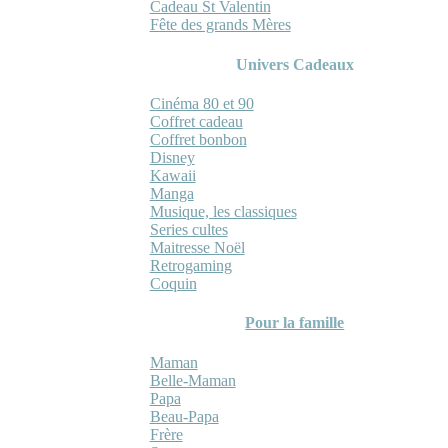
Cadeau St Valentin
Fête des grands Mères
Univers Cadeaux
Cinéma 80 et 90
Coffret cadeau
Coffret bonbon
Disney
Kawaii
Manga
Musique, les classiques
Series cultes
Maitresse Noël
Retrogaming
Coquin
Pour la famille
Maman
Belle-Maman
Papa
Beau-Papa
Frère