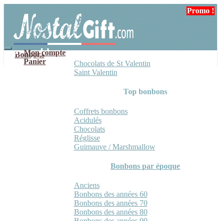
Aller
Aller
Promo !
à
au
la
contenu
navigation
Mon compte
Bonbons
Panier
Chocolats de St Valentin
Saint Valentin
Top bonbons
Coffrets bonbons
Acidulés
Chocolats
Réglisse
Guimauve / Marshmallow
Bonbons par époque
Anciens
Bonbons des années 60
Bonbons des années 70
Bonbons des années 80
Bonbons des années 90