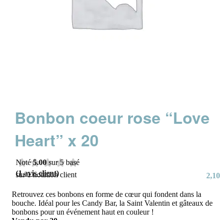
Bonbon coeur rose “Love
Heart” x 20
Noté
5.00
sur 5 basé
(
1
avis client)
sur
1
notation client
2,10
Retrouvez ces bonbons en forme de cœur qui fondent dans la
bouche. Idéal pour les Candy Bar, la Saint Valentin et gâteaux de
bonbons pour un événement haut en couleur !