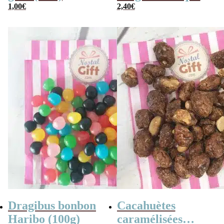
1,00
€
en France
2,40
€
Dragibus bonbon
Cacahuètes
Haribo (100g)
caramélisées