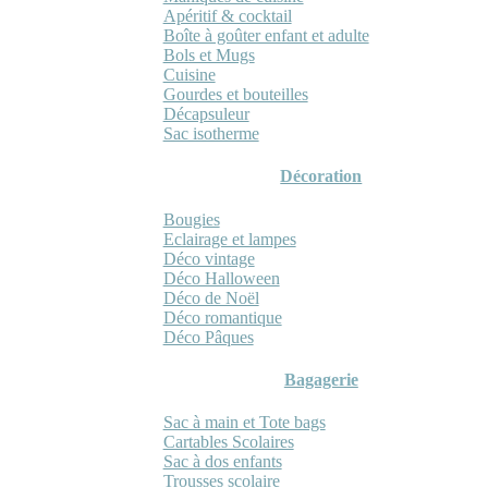
Apéritif & cocktail
Boîte à goûter enfant et adulte
Bols et Mugs
Cuisine
Gourdes et bouteilles
Décapsuleur
Sac isotherme
Décoration
Bougies
Eclairage et lampes
Déco vintage
Déco Halloween
Déco de Noël
Déco romantique
Déco Pâques
Bagagerie
Sac à main et Tote bags
Cartables Scolaires
Sac à dos enfants
Trousses scolaire