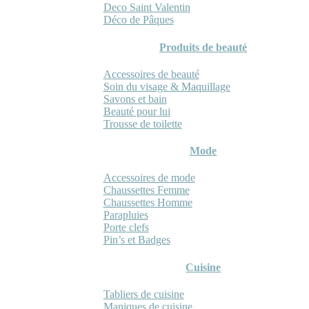
Deco Saint Valentin
Déco de Pâques
Produits de beauté
Accessoires de beauté
Soin du visage & Maquillage
Savons et bain
Beauté pour lui
Trousse de toilette
Mode
Accessoires de mode
Chaussettes Femme
Chaussettes Homme
Parapluies
Porte clefs
Pin’s et Badges
Cuisine
Tabliers de cuisine
Maniques de cuisine