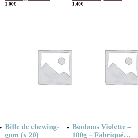
1,00
€
Framboise,
1,40
€
Pomme, 4
couleurs
Bille de chewing-
Bonbons Violette –
gum (x 20)
100g – Fabriqués