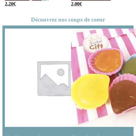
2,20
€
(chouchou) – 100g
2,00
€
Découvrez nos coups de coeur