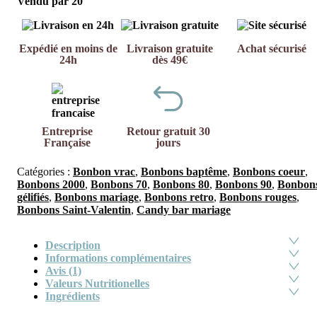
Vendu par 20
Expédié en moins de
Livraison gratuite
Achat sécurisé
24h
dès 49€
Entreprise
Retour gratuit 30
Française
jours
Catégories :
Bonbon vrac
,
Bonbons baptême
,
Bonbons coeur
,
Bonbons 2000
,
Bonbons 70
,
Bonbons 80
,
Bonbons 90
,
Bonbon
gélifiés
,
Bonbons mariage
,
Bonbons retro
,
Bonbons rouges
,
Bonbons Saint-Valentin
,
Candy bar mariage
Description
Informations complémentaires
Avis (1)
Valeurs Nutritionelles
Ingrédients