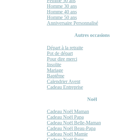
Femme 50 ans
Homme 30 ans
Homme 40 ans
Homme 50 ans
Anniversaire Personnalisé
Autres occasions
Départ à la retraite
Pot de départ
Pour dire merci
Insolite
Mariage
Baptême
Calendrier Avent
Cadeau Entreprise
Noël
Cadeau Noël Maman
Cadeau Noël Papa
Cadeau Noël Belle-Maman
Cadeau Noël Beau-Papa
Cadeau Noël Mamie
Cadeau Noël Papy