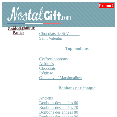
Aller
Aller
Promo !
à
au
la
contenu
navigation
Mon compte
Bonbons
Panier
Chocolats de St Valentin
Saint Valentin
Top bonbons
Coffrets bonbons
Acidulés
Chocolats
Réglisse
Guimauve / Marshmallow
Bonbons par époque
Anciens
Bonbons des années 60
Bonbons des années 70
Bonbons des années 80
Bonbons des années 90