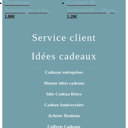
Bonbons
Graine de
Soucoupes à la
tournesol – Pipas
poudre (x20)
1,80
€
x 3
1,20
€
Service client
Idées cadeaux
Cadeaux entreprises
Moteur idées cadeaux
Idée Cadeau Rétro
Cadeau Anniversaire
Acheter Bonbons
Coffrets Cadeaux