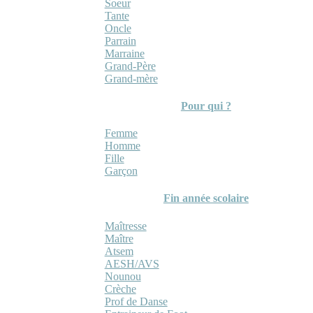
Soeur
Tante
Oncle
Parrain
Marraine
Grand-Père
Grand-mère
Pour qui ?
Femme
Homme
Fille
Garçon
Fin année scolaire
Maîtresse
Maître
Atsem
AESH/AVS
Nounou
Crèche
Prof de Danse