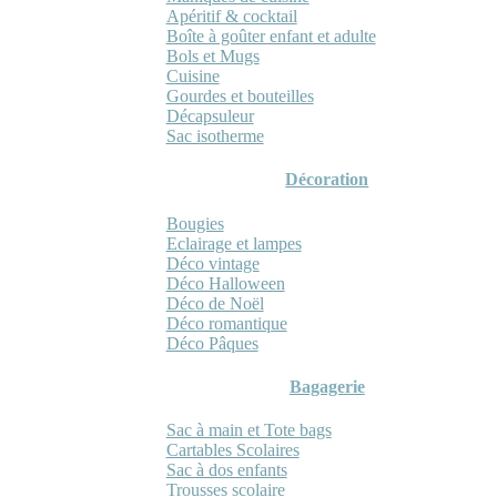
Apéritif & cocktail
Boîte à goûter enfant et adulte
Bols et Mugs
Cuisine
Gourdes et bouteilles
Décapsuleur
Sac isotherme
Décoration
Bougies
Eclairage et lampes
Déco vintage
Déco Halloween
Déco de Noël
Déco romantique
Déco Pâques
Bagagerie
Sac à main et Tote bags
Cartables Scolaires
Sac à dos enfants
Trousses scolaire