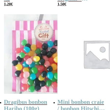
1,20
€
Jawbreaker 2×3
1,50
€
Dragibus bonbon
Mini bonbon craie
Haribo (100g)
/ bonbon Hitschies