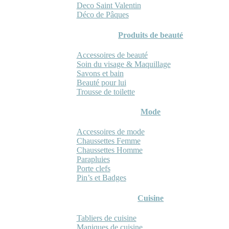
Deco Saint Valentin
Déco de Pâques
Produits de beauté
Accessoires de beauté
Soin du visage & Maquillage
Savons et bain
Beauté pour lui
Trousse de toilette
Mode
Accessoires de mode
Chaussettes Femme
Chaussettes Homme
Parapluies
Porte clefs
Pin’s et Badges
Cuisine
Tabliers de cuisine
Maniques de cuisine