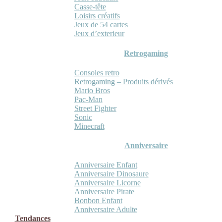
Casse-tête
Loisirs créatifs
Jeux de 54 cartes
Jeux d’exterieur
Retrogaming
Consoles retro
Retrogaming – Produits dérivés
Mario Bros
Pac-Man
Street Fighter
Sonic
Minecraft
Anniversaire
Anniversaire Enfant
Anniversaire Dinosaure
Anniversaire Licorne
Anniversaire Pirate
Bonbon Enfant
Anniversaire Adulte
Tendances