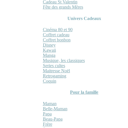
Cadeau St Valentin
Fête des grands Mères
Univers Cadeaux
Cinéma 80 et 90
Coffret cadeau
Coffret bonbon
Disney
Kawaii
Manga
Musique, les classiques
Series cultes
Maitresse Noël
Retrogaming
Coquin
Pour la famille
Maman
Belle-Maman
Papa
Beau-Papa
Frère