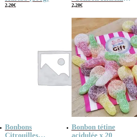
2,20
€
acide au fruit x 40
2,20
€
Bonbons
Bonbon tétine
Citrouilles
acidulée x 20