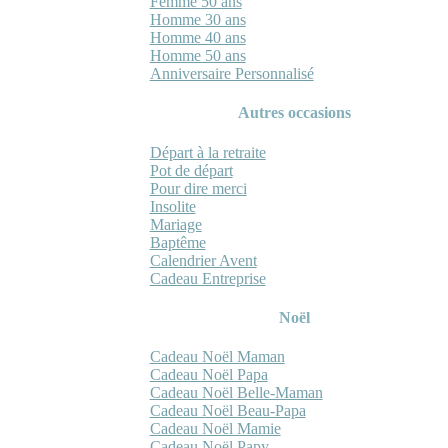
Femme 50 ans
Homme 30 ans
Homme 40 ans
Homme 50 ans
Anniversaire Personnalisé
Autres occasions
Départ à la retraite
Pot de départ
Pour dire merci
Insolite
Mariage
Baptême
Calendrier Avent
Cadeau Entreprise
Noël
Cadeau Noël Maman
Cadeau Noël Papa
Cadeau Noël Belle-Maman
Cadeau Noël Beau-Papa
Cadeau Noël Mamie
Cadeau Noël Papy