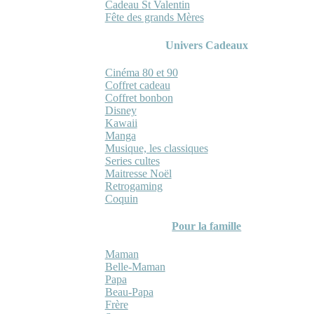
Cadeau St Valentin
Fête des grands Mères
Univers Cadeaux
Cinéma 80 et 90
Coffret cadeau
Coffret bonbon
Disney
Kawaii
Manga
Musique, les classiques
Series cultes
Maitresse Noël
Retrogaming
Coquin
Pour la famille
Maman
Belle-Maman
Papa
Beau-Papa
Frère