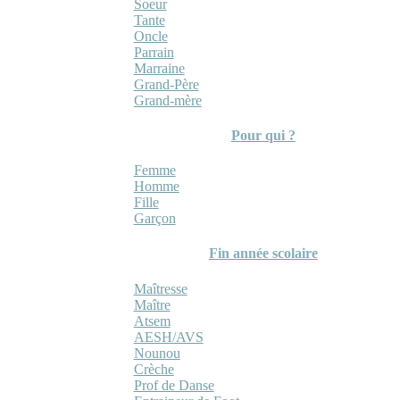
Soeur
Tante
Oncle
Parrain
Marraine
Grand-Père
Grand-mère
Pour qui ?
Femme
Homme
Fille
Garçon
Fin année scolaire
Maîtresse
Maître
Atsem
AESH/AVS
Nounou
Crèche
Prof de Danse