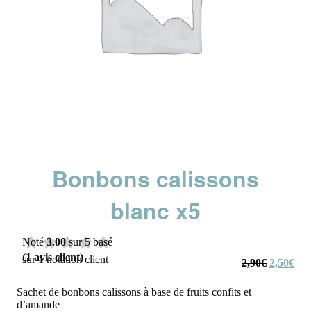
Bonbons calissons
blanc x5
Noté
3.00
sur 5 basé
(
1
avis client)
sur
1
notation client
Le
Le
2,90
€
2,50
€
prix
prix
initial
actu
Sachet de bonbons calissons à base de fruits confits et
était :
est :
d’amande