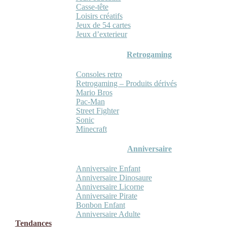
Casse-tête
Loisirs créatifs
Jeux de 54 cartes
Jeux d’exterieur
Retrogaming
Consoles retro
Retrogaming – Produits dérivés
Mario Bros
Pac-Man
Street Fighter
Sonic
Minecraft
Anniversaire
Anniversaire Enfant
Anniversaire Dinosaure
Anniversaire Licorne
Anniversaire Pirate
Bonbon Enfant
Anniversaire Adulte
Tendances