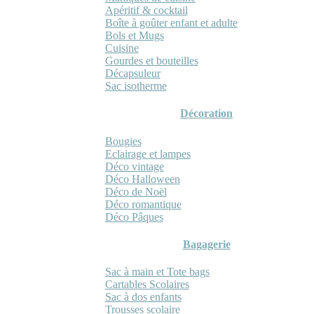
Apéritif & cocktail
Boîte à goûter enfant et adulte
Bols et Mugs
Cuisine
Gourdes et bouteilles
Décapsuleur
Sac isotherme
Décoration
Bougies
Eclairage et lampes
Déco vintage
Déco Halloween
Déco de Noël
Déco romantique
Déco Pâques
Bagagerie
Sac à main et Tote bags
Cartables Scolaires
Sac à dos enfants
Trousses scolaire