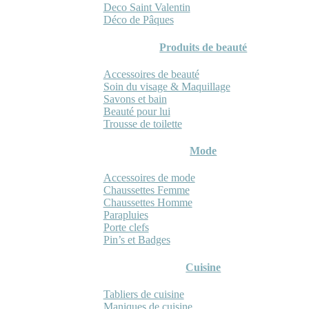
Deco Saint Valentin
Déco de Pâques
Produits de beauté
Accessoires de beauté
Soin du visage & Maquillage
Savons et bain
Beauté pour lui
Trousse de toilette
Mode
Accessoires de mode
Chaussettes Femme
Chaussettes Homme
Parapluies
Porte clefs
Pin’s et Badges
Cuisine
Tabliers de cuisine
Maniques de cuisine