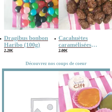
Dragibus bonbon
Cacahuètes
Haribo (100g)
caramélisées
2,20
€
(chouchou) – 100g
2,00
€
Découvrez nos coups de coeur