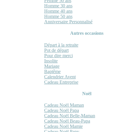
Femme 50 ans
Homme 30 ans
Homme 40 ans
Homme 50 ans
Anniversaire Personnalisé
Autres occasions
Départ à la retraite
Pot de départ
Pour dire merci
Insolite
Mariage
Baptême
Calendrier Avent
Cadeau Entreprise
Noël
Cadeau Noël Maman
Cadeau Noël Papa
Cadeau Noël Belle-Maman
Cadeau Noël Beau-Papa
Cadeau Noël Mamie
Cadeau Noël Papy