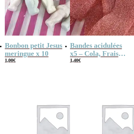
Bonbon petit Jesus
Bandes acidulées
meringue x 10
x5 – Cola, Fraise,
1,00
€
Framboise,
1,40
€
Pomme, 4
couleurs