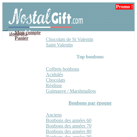
Aller
Aller
Promo !
Promo !
à
au
la
contenu
navigation
Mon compte
Bonbons
Panier
Chocolats de St Valentin
Saint Valentin
Top bonbons
Coffrets bonbons
Acidulés
Chocolats
Réglisse
Guimauve / Marshmallow
Bonbons par époque
Anciens
Bonbons des années 60
Bonbons des années 70
Bonbons des années 80
Bonbons des années 90