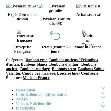
2,90€.
2,5
Expédié en moins
Achat sécurisé
de 24h
Livraison gratuite
dès 49€
Entreprise
Retour gratuit 30
Made in France
Française
jours
Catégories :
Bonbon vrac
,
Bonbons anciens / Friandises
d'antan
,
Bonbons blancs
,
Bonbons d'antan - Bonbons
anciens
,
Bonbons mariage
,
Bonbons retro
,
Bonbons Saint-
Valentin
,
Candy bar mariage
,
Epicerie fine / Confiserie
Étiquette :
Made in France
Description
Informations complémentaires
Avis (1)
Valeurs Nutritionelles
Ingrédients