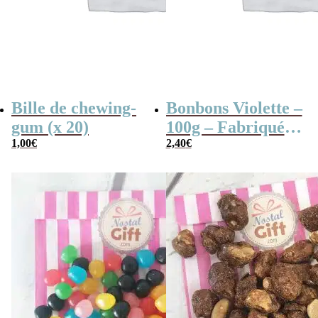
Bille de chewing-
Bonbons Violette –
gum (x 20)
100g – Fabriqués
1,00
€
en France
2,40
€