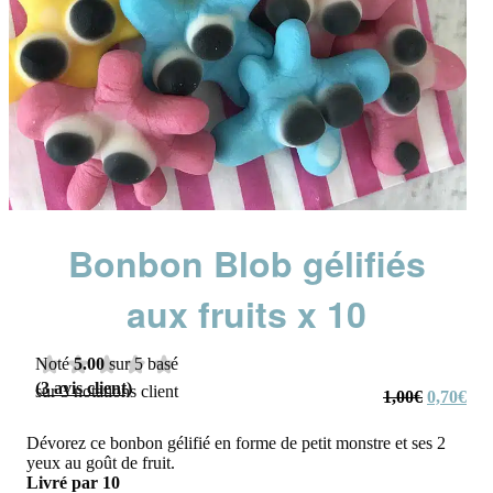
Bonbon Blob gélifiés
aux fruits x 10
Noté
5.00
sur 5 basé
(
3
avis client)
sur
3
notations client
Le
Le
1,00
€
0,70
€
prix
prix
initial
actu
Dévorez ce bonbon gélifié en forme de petit monstre et ses 2
était :
est :
yeux au goût de fruit.
1,00€.
0,7
Livré par 10