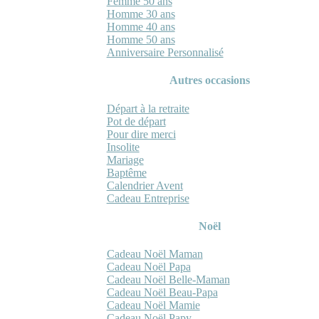
Femme 50 ans
Homme 30 ans
Homme 40 ans
Homme 50 ans
Anniversaire Personnalisé
Autres occasions
Départ à la retraite
Pot de départ
Pour dire merci
Insolite
Mariage
Baptême
Calendrier Avent
Cadeau Entreprise
Noël
Cadeau Noël Maman
Cadeau Noël Papa
Cadeau Noël Belle-Maman
Cadeau Noël Beau-Papa
Cadeau Noël Mamie
Cadeau Noël Papy