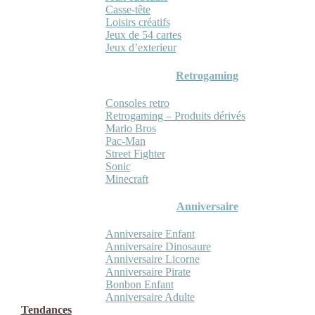
Casse-tête
Loisirs créatifs
Jeux de 54 cartes
Jeux d’exterieur
Retrogaming
Consoles retro
Retrogaming – Produits dérivés
Mario Bros
Pac-Man
Street Fighter
Sonic
Minecraft
Anniversaire
Anniversaire Enfant
Anniversaire Dinosaure
Anniversaire Licorne
Anniversaire Pirate
Bonbon Enfant
Anniversaire Adulte
Tendances