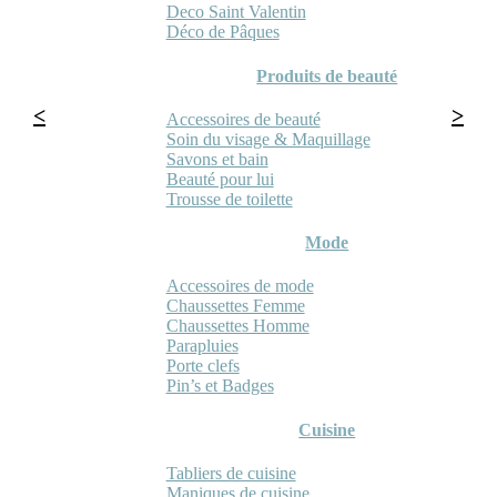
Deco Saint Valentin
Déco de Pâques
Produits de beauté
Accessoires de beauté
Soin du visage & Maquillage
Savons et bain
Beauté pour lui
Trousse de toilette
Mode
Accessoires de mode
Chaussettes Femme
Chaussettes Homme
Parapluies
Porte clefs
Pin’s et Badges
Cuisine
Tabliers de cuisine
Maniques de cuisine