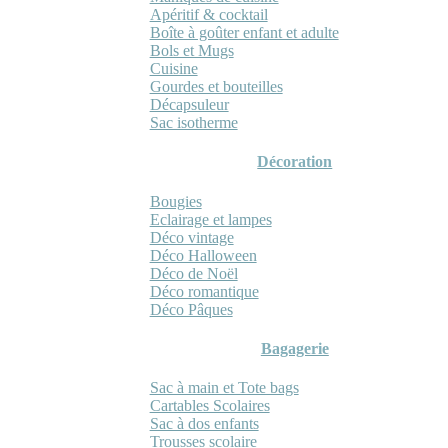
Apéritif & cocktail
Boîte à goûter enfant et adulte
Bols et Mugs
Cuisine
Gourdes et bouteilles
Décapsuleur
Sac isotherme
Décoration
Bougies
Eclairage et lampes
Déco vintage
Déco Halloween
Déco de Noël
Déco romantique
Déco Pâques
Bagagerie
Sac à main et Tote bags
Cartables Scolaires
Sac à dos enfants
Trousses scolaire