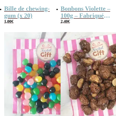
Bille de chewing-
Bonbons Violette –
gum (x 20)
100g – Fabriqués
1,00
€
en France
2,40
€