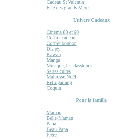
Cadeau St Valentin
Fête des grands Mères
Univers Cadeaux
Cinéma 80 et 90
Coffret cadeau
Coffret bonbon
Disney
Kawaii
Manga
Musique, les classiques
Series cultes
Maitresse Noël
Retrogaming
Coquin
Pour la famille
Maman
Belle-Maman
Papa
Beau-Papa
Frère