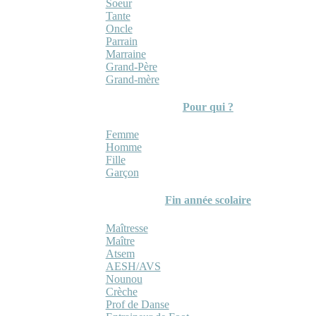
Soeur
Tante
Oncle
Parrain
Marraine
Grand-Père
Grand-mère
Pour qui ?
Femme
Homme
Fille
Garçon
Fin année scolaire
Maîtresse
Maître
Atsem
AESH/AVS
Nounou
Crèche
Prof de Danse