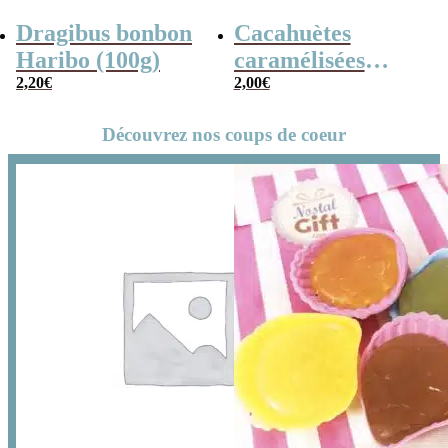
Dragibus bonbon
Cacahuètes
Haribo (100g)
caramélisées
2,20
€
(chouchou) – 100g
2,00
€
Découvrez nos coups de coeur