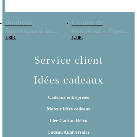
Bonbons
Graine de
Soucoupes à la
tournesol – Pipas
poudre (x20)
1,80
€
x 3
1,20
€
Service client
Idées cadeaux
Cadeaux entreprises
Moteur idées cadeaux
Idée Cadeau Rétro
Cadeau Anniversaire