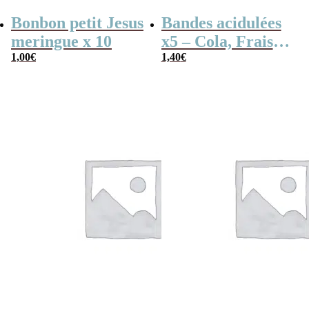
Bonbon petit Jesus
Bandes acidulées
meringue x 10
x5 – Cola, Fraise,
1,00
€
Framboise,
1,40
€
Pomme, 4
couleurs