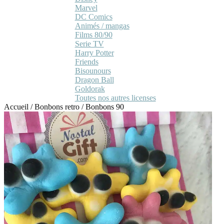
Marvel
DC Comics
Animés / mangas
Films 80/90
Serie TV
Harry Potter
Friends
Bisounours
Dragon Ball
Goldorak
Toutes nos autres licenses
Accueil
/
Bonbons retro
/
Bonbons 90