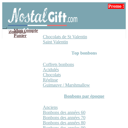
Aller
Aller
Promo !
Promo !
à
au
la
contenu
navigation
Mon compte
Bonbons
Panier
Chocolats de St Valentin
Saint Valentin
Top bonbons
Coffrets bonbons
Acidulés
Chocolats
Réglisse
Guimauve / Marshmallow
Bonbons par époque
Anciens
Bonbons des années 60
Bonbons des années 70
Bonbons des années 80
Bonbons des années 90