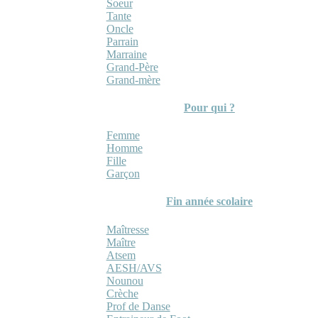
Soeur
Tante
Oncle
Parrain
Marraine
Grand-Père
Grand-mère
Pour qui ?
Femme
Homme
Fille
Garçon
Fin année scolaire
Maîtresse
Maître
Atsem
AESH/AVS
Nounou
Crèche
Prof de Danse