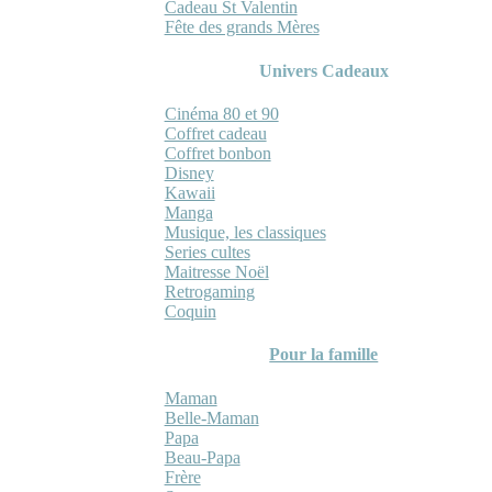
Cadeau St Valentin
Fête des grands Mères
Univers Cadeaux
Cinéma 80 et 90
Coffret cadeau
Coffret bonbon
Disney
Kawaii
Manga
Musique, les classiques
Series cultes
Maitresse Noël
Retrogaming
Coquin
Pour la famille
Maman
Belle-Maman
Papa
Beau-Papa
Frère