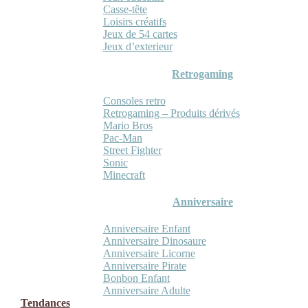
Casse-tête
Loisirs créatifs
Jeux de 54 cartes
Jeux d’exterieur
Retrogaming
Consoles retro
Retrogaming – Produits dérivés
Mario Bros
Pac-Man
Street Fighter
Sonic
Minecraft
Anniversaire
Anniversaire Enfant
Anniversaire Dinosaure
Anniversaire Licorne
Anniversaire Pirate
Bonbon Enfant
Anniversaire Adulte
Tendances