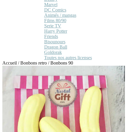
Marvel
DC Comics
Animés / mangas
Films 80/90
Serie TV
Harry Potter
Friends
Bisounours
Dragon Ball
Goldorak
Toutes nos autres licenses
Accueil
/
Bonbons retro
/
Bonbons 90