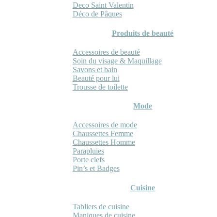
Deco Saint Valentin
Déco de Pâques
Produits de beauté
Accessoires de beauté
Soin du visage & Maquillage
Savons et bain
Beauté pour lui
Trousse de toilette
Mode
Accessoires de mode
Chaussettes Femme
Chaussettes Homme
Parapluies
Porte clefs
Pin’s et Badges
Cuisine
Tabliers de cuisine
Maniques de cuisine