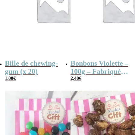
Bille de chewing-
Bonbons Violette –
gum (x 20)
100g – Fabriqués
1,00
€
en France
2,40
€