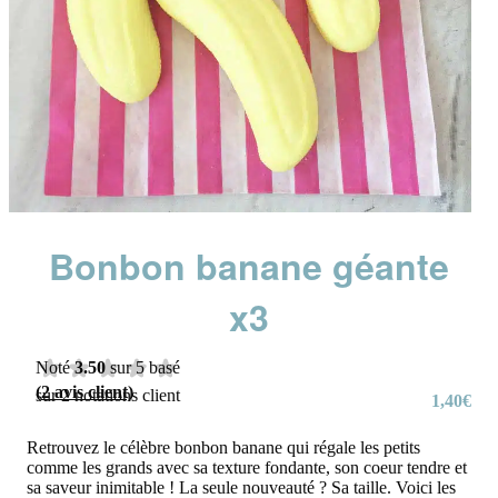
Bonbon banane géante
x3
Noté
3.50
sur 5 basé
(
2
avis client)
sur
2
notations client
1,40
€
Retrouvez le célèbre bonbon banane qui régale les petits
comme les grands avec sa texture fondante, son coeur tendre et
sa saveur inimitable ! La seule nouveauté ? Sa taille. Voici les