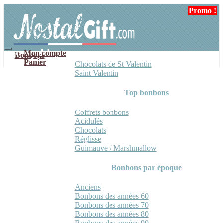
Aller
Aller
Promo !
à
au
la
contenu
navigation
Mon compte
Bonbons
Panier
Chocolats de St Valentin
Saint Valentin
Top bonbons
Coffrets bonbons
Acidulés
Chocolats
Réglisse
Guimauve / Marshmallow
Bonbons par époque
Anciens
Bonbons des années 60
Bonbons des années 70
Bonbons des années 80
Bonbons des années 90