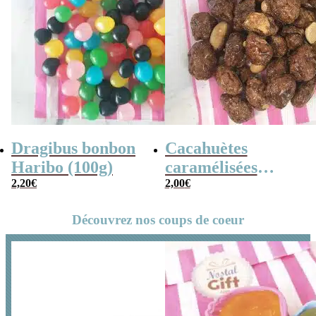
Dragibus bonbon
Cacahuètes
Haribo (100g)
caramélisées
2,20
€
(chouchou) – 100g
2,00
€
Découvrez nos coups de coeur