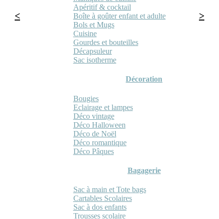
Apéritif & cocktail
Boîte à goûter enfant et adulte
Bols et Mugs
Cuisine
Gourdes et bouteilles
Décapsuleur
Sac isotherme
Décoration
Bougies
Eclairage et lampes
Déco vintage
Déco Halloween
Déco de Noël
Déco romantique
Déco Pâques
Bagagerie
Sac à main et Tote bags
Cartables Scolaires
Sac à dos enfants
Trousses scolaire