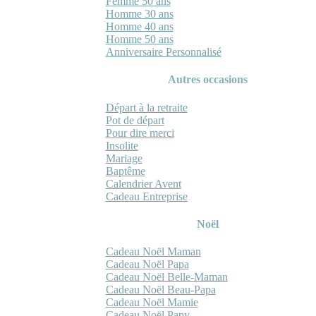
Femme 50 ans
Homme 30 ans
Homme 40 ans
Homme 50 ans
Anniversaire Personnalisé
Autres occasions
Départ à la retraite
Pot de départ
Pour dire merci
Insolite
Mariage
Baptême
Calendrier Avent
Cadeau Entreprise
Noël
Cadeau Noël Maman
Cadeau Noël Papa
Cadeau Noël Belle-Maman
Cadeau Noël Beau-Papa
Cadeau Noël Mamie
Cadeau Noël Papy