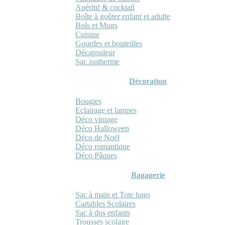
Apéritif & cocktail
Boîte à goûter enfant et adulte
Bols et Mugs
Cuisine
Gourdes et bouteilles
Décapsuleur
Sac isotherme
Décoration
Bougies
Eclairage et lampes
Déco vintage
Déco Halloween
Déco de Noël
Déco romantique
Déco Pâques
Bagagerie
Sac à main et Tote bags
Cartables Scolaires
Sac à dos enfants
Trousses scolaire