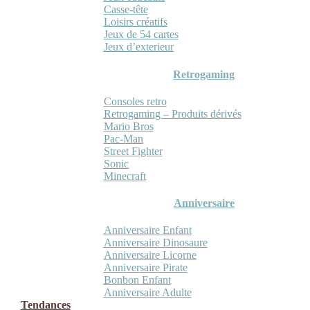
Casse-tête
Loisirs créatifs
Jeux de 54 cartes
Jeux d’exterieur
Retrogaming
Consoles retro
Retrogaming – Produits dérivés
Mario Bros
Pac-Man
Street Fighter
Sonic
Minecraft
Anniversaire
Anniversaire Enfant
Anniversaire Dinosaure
Anniversaire Licorne
Anniversaire Pirate
Bonbon Enfant
Anniversaire Adulte
Tendances