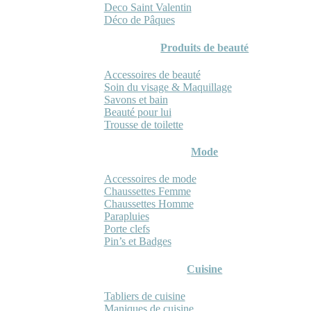
Deco Saint Valentin
Déco de Pâques
Produits de beauté
Accessoires de beauté
Soin du visage & Maquillage
Savons et bain
Beauté pour lui
Trousse de toilette
Mode
Accessoires de mode
Chaussettes Femme
Chaussettes Homme
Parapluies
Porte clefs
Pin’s et Badges
Cuisine
Tabliers de cuisine
Maniques de cuisine