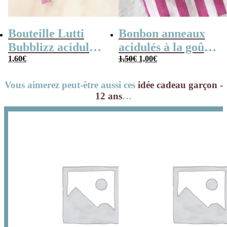
Bouteille Lutti
Bonbon anneaux
Bubblizz acidulées
acidulés à la goût
Le
Le
x20
1,60
€
pomme x 10 –
1,50
€
1,00
€
prix
prix
initial
actuel
100g
était :
est :
1,50€.
1,00€.
Vous aimerez peut-être aussi ces
idée cadeau garçon -
12 ans
…