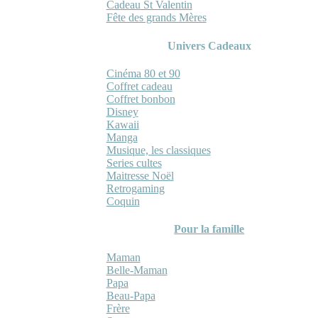
Cadeau St Valentin
Fête des grands Mères
Univers Cadeaux
Cinéma 80 et 90
Coffret cadeau
Coffret bonbon
Disney
Kawaii
Manga
Musique, les classiques
Series cultes
Maitresse Noël
Retrogaming
Coquin
Pour la famille
Maman
Belle-Maman
Papa
Beau-Papa
Frère