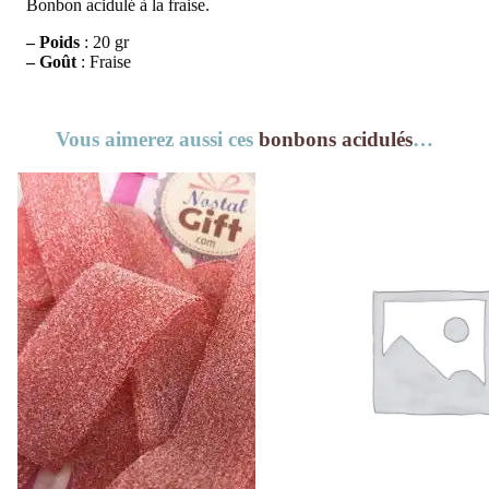
Bonbon acidulé à la fraise.
– Poids
: 20 gr
– Goût
: Fraise
Vous aimerez aussi ces
bonbons acidulés
…