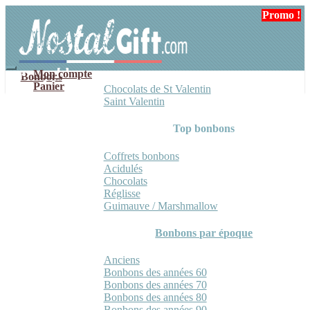
Aller
Aller
Promo !
à
au
la
contenu
navigation
Mon compte
Bonbons
Panier
Chocolats de St Valentin
Saint Valentin
Top bonbons
Coffrets bonbons
Acidulés
Chocolats
Réglisse
Guimauve / Marshmallow
Bonbons par époque
Anciens
Bonbons des années 60
Bonbons des années 70
Bonbons des années 80
Bonbons des années 90