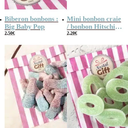
Biberon bonbons :
Mini bonbon craie
Big Baby Pop
/ bonbon Hitschies
2,50
€
acide au fruit x 40
2,20
€