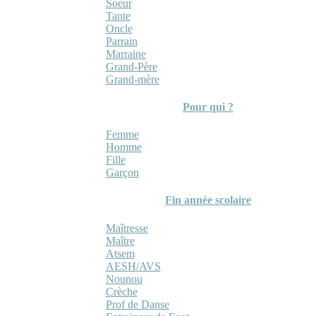
Soeur
Tante
Oncle
Parrain
Marraine
Grand-Père
Grand-mère
Pour qui ?
Femme
Homme
Fille
Garçon
Fin année scolaire
Maîtresse
Maître
Atsem
AESH/AVS
Nounou
Crèche
Prof de Danse