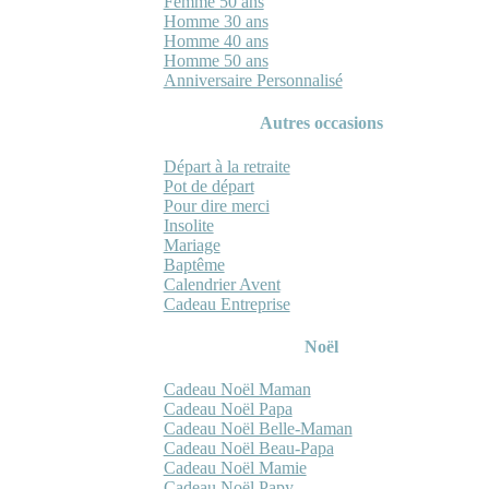
Femme 50 ans
Homme 30 ans
Homme 40 ans
Homme 50 ans
Anniversaire Personnalisé
Autres occasions
Départ à la retraite
Pot de départ
Pour dire merci
Insolite
Mariage
Baptême
Calendrier Avent
Cadeau Entreprise
Noël
Cadeau Noël Maman
Cadeau Noël Papa
Cadeau Noël Belle-Maman
Cadeau Noël Beau-Papa
Cadeau Noël Mamie
Cadeau Noël Papy