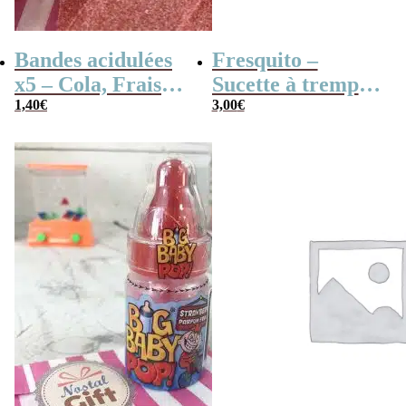
Bandes acidulées
Fresquito –
x5 – Cola, Fraise,
Sucette à tremper
Framboise,
1,40
€
(goût cerise) x3
3,00
€
Pomme, 4
couleurs