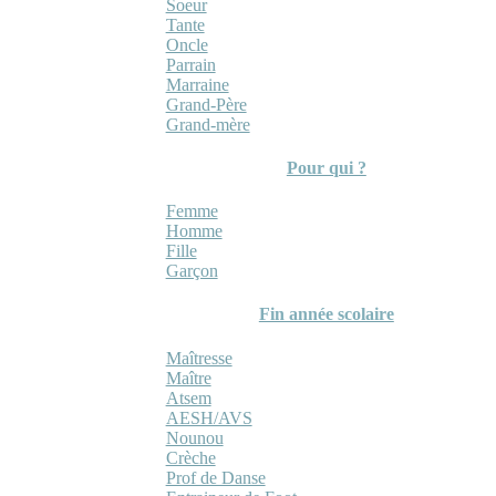
Soeur
Tante
Oncle
Parrain
Marraine
Grand-Père
Grand-mère
Pour qui ?
Femme
Homme
Fille
Garçon
Fin année scolaire
Maîtresse
Maître
Atsem
AESH/AVS
Nounou
Crèche
Prof de Danse