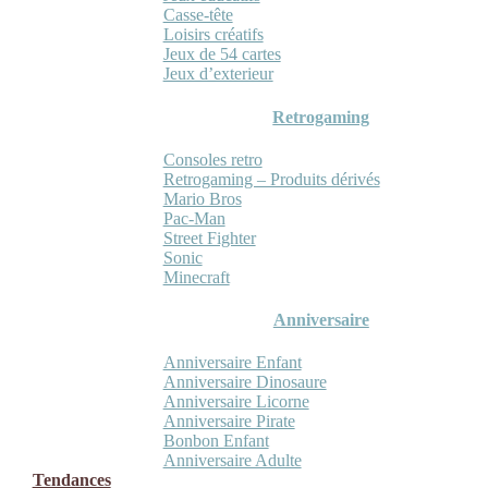
Casse-tête
Loisirs créatifs
Jeux de 54 cartes
Jeux d’exterieur
Retrogaming
Consoles retro
Retrogaming – Produits dérivés
Mario Bros
Pac-Man
Street Fighter
Sonic
Minecraft
Anniversaire
Anniversaire Enfant
Anniversaire Dinosaure
Anniversaire Licorne
Anniversaire Pirate
Bonbon Enfant
Anniversaire Adulte
Tendances