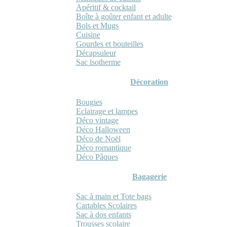
Apéritif & cocktail
Boîte à goûter enfant et adulte
Bols et Mugs
Cuisine
Gourdes et bouteilles
Décapsuleur
Sac isotherme
Décoration
Bougies
Eclairage et lampes
Déco vintage
Déco Halloween
Déco de Noël
Déco romantique
Déco Pâques
Bagagerie
Sac à main et Tote bags
Cartables Scolaires
Sac à dos enfants
Trousses scolaire