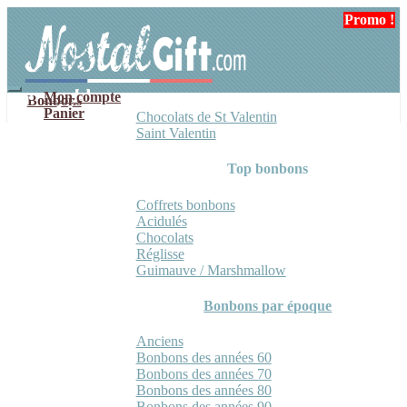
Aller
Aller
Promo !
à
au
la
contenu
navigation
Mon compte
Bonbons
Panier
Chocolats de St Valentin
Saint Valentin
Top bonbons
Coffrets bonbons
Acidulés
Chocolats
Réglisse
Guimauve / Marshmallow
Bonbons par époque
Anciens
Bonbons des années 60
Bonbons des années 70
Bonbons des années 80
Bonbons des années 90