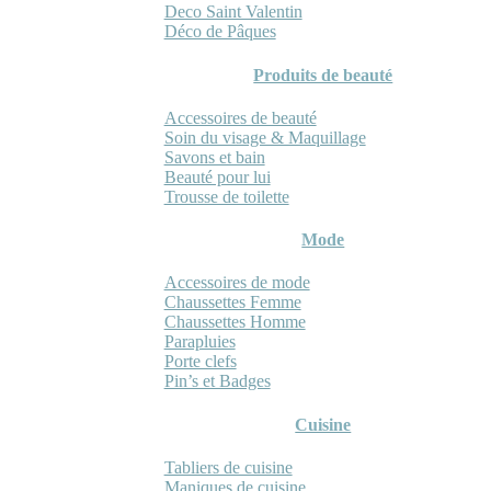
Deco Saint Valentin
Déco de Pâques
Produits de beauté
Accessoires de beauté
Soin du visage & Maquillage
Savons et bain
Beauté pour lui
Trousse de toilette
Mode
Accessoires de mode
Chaussettes Femme
Chaussettes Homme
Parapluies
Porte clefs
Pin’s et Badges
Cuisine
Tabliers de cuisine
Maniques de cuisine