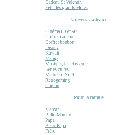
Cadeau St Valentin
Fête des grands Mères
Univers Cadeaux
Cinéma 80 et 90
Coffret cadeau
Coffret bonbon
Disney
Kawaii
Manga
Musique, les classiques
Series cultes
Maitresse Noël
Retrogaming
Coquin
Pour la famille
Maman
Belle-Maman
Papa
Beau-Papa
Frère