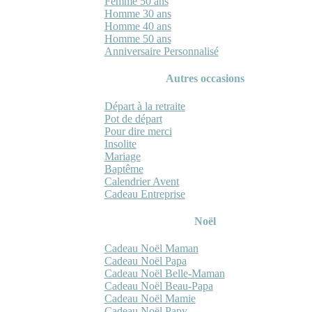
Femme 50 ans
Homme 30 ans
Homme 40 ans
Homme 50 ans
Anniversaire Personnalisé
Autres occasions
Départ à la retraite
Pot de départ
Pour dire merci
Insolite
Mariage
Baptême
Calendrier Avent
Cadeau Entreprise
Noël
Cadeau Noël Maman
Cadeau Noël Papa
Cadeau Noël Belle-Maman
Cadeau Noël Beau-Papa
Cadeau Noël Mamie
Cadeau Noël Papy