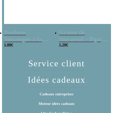
Bonbons
Graine de
Soucoupes à la
tournesol – Pipas
poudre (x20)
1,80
€
x 3
1,20
€
Service client
Idées cadeaux
Cadeaux entreprises
Moteur idées cadeaux