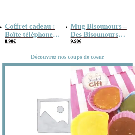
Coffret cadeau :
Mug Bisounours –
Boîte téléphone
Des Bisounours
portable années
8,90
€
sur un arc en ciel
9,90
€
2000 remplie de
rétro – Mug
Découvrez nos coups de coeur
bonbons rétro
Cadeau Original