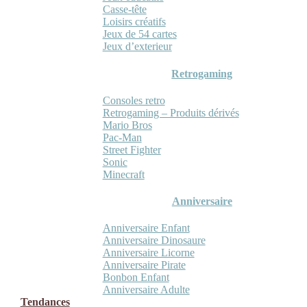
Casse-tête
Loisirs créatifs
Jeux de 54 cartes
Jeux d’exterieur
Retrogaming
Consoles retro
Retrogaming – Produits dérivés
Mario Bros
Pac-Man
Street Fighter
Sonic
Minecraft
Anniversaire
Anniversaire Enfant
Anniversaire Dinosaure
Anniversaire Licorne
Anniversaire Pirate
Bonbon Enfant
Anniversaire Adulte
Tendances