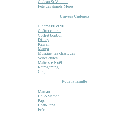
Cadeau St Valentin
Fête des grands Mères
Univers Cadeaux
Cinéma 80 et 90
Coffret cadeau
Coffret bonbon
Disney
Kawaii
Manga
Musique, les classiques
Series cultes
Maitresse Noël
Retrogaming
Coquin
Pour la famille
Maman
Belle-Maman
Papa
Beau-Papa
Frère