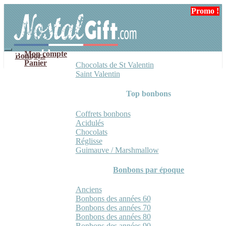
Aller
Aller
Promo !
à
au
la
contenu
navigation
Mon compte
Bonbons
Panier
Chocolats de St Valentin
Saint Valentin
Top bonbons
Coffrets bonbons
Acidulés
Chocolats
Réglisse
Guimauve / Marshmallow
Bonbons par époque
Anciens
Bonbons des années 60
Bonbons des années 70
Bonbons des années 80
Bonbons des années 90