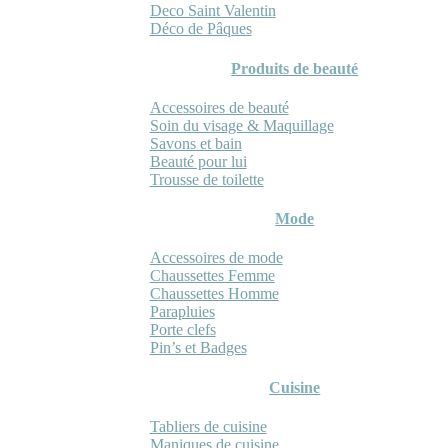
Deco Saint Valentin
Déco de Pâques
Produits de beauté
Accessoires de beauté
Soin du visage & Maquillage
Savons et bain
Beauté pour lui
Trousse de toilette
Mode
Accessoires de mode
Chaussettes Femme
Chaussettes Homme
Parapluies
Porte clefs
Pin’s et Badges
Cuisine
Tabliers de cuisine
Maniques de cuisine