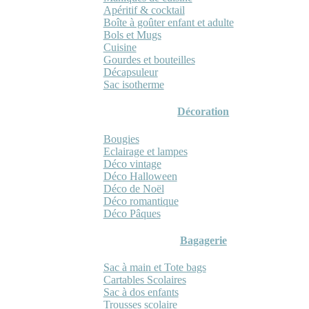
Apéritif & cocktail
Boîte à goûter enfant et adulte
Bols et Mugs
Cuisine
Gourdes et bouteilles
Décapsuleur
Sac isotherme
Décoration
Bougies
Eclairage et lampes
Déco vintage
Déco Halloween
Déco de Noël
Déco romantique
Déco Pâques
Bagagerie
Sac à main et Tote bags
Cartables Scolaires
Sac à dos enfants
Trousses scolaire