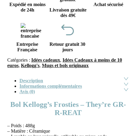
Expédié en moins
Achat sécurisé
de 24h
Livraison gratuite
dès 49€
Entreprise
Retour gratuit 30
Française
jours
Catégories :
Idées cadeaux
,
Idées Cadeaux à moins de 10
euros
,
Kellogg's
,
Mugs et bols originaux
Description
Informations complémentaires
Avis (0)
Bol Kellogg’s Frosties – They’re GR-
R-REAT
– Poids : 488g
– Matière : Céramique