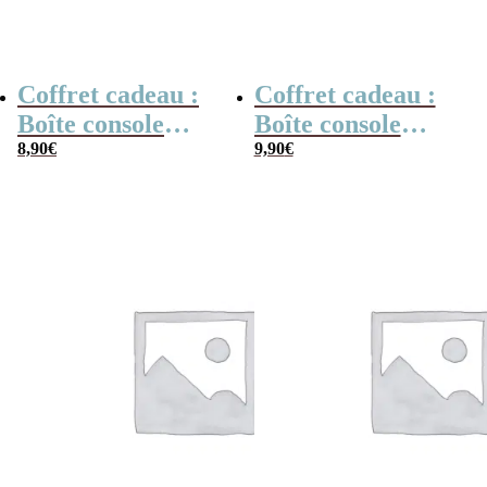
Coffret cadeau :
Coffret cadeau :
Boîte console
Boîte console
retro remplie de
8,90
€
retro remplie de
9,90
€
bonbons à la
bonbons tache
poudre
langue