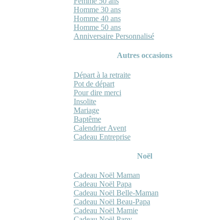
Femme 50 ans
Homme 30 ans
Homme 40 ans
Homme 50 ans
Anniversaire Personnalisé
Autres occasions
Départ à la retraite
Pot de départ
Pour dire merci
Insolite
Mariage
Baptême
Calendrier Avent
Cadeau Entreprise
Noël
Cadeau Noël Maman
Cadeau Noël Papa
Cadeau Noël Belle-Maman
Cadeau Noël Beau-Papa
Cadeau Noël Mamie
Cadeau Noël Papy