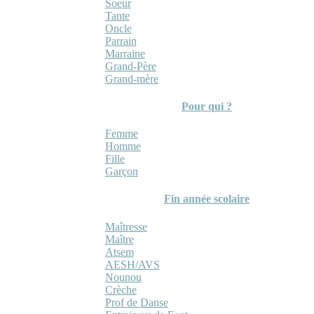
Soeur
Tante
Oncle
Parrain
Marraine
Grand-Père
Grand-mère
Pour qui ?
Femme
Homme
Fille
Garçon
Fin année scolaire
Maîtresse
Maître
Atsem
AESH/AVS
Nounou
Crèche
Prof de Danse