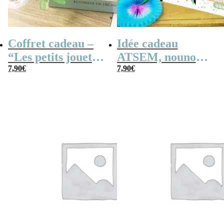
Coffret cadeau –
Idée cadeau
“Les petits jouets
ATSEM, nounou –
des années 80”
7,90
€
Cahier de
7,90
€
vacances rétro –
Merci pour cette
année