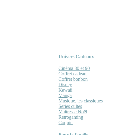
Univers Cadeaux
Cinéma 80 et 90
Coffret cadeau
Coffret bonbon
Disney
Kawaii
Manga
Musique, les classiques
Series cultes
Maitresse Noël
Retrogaming
Coquin
Pour la famille