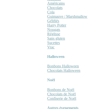
Américains
Chocolats
Cola
Guimauve / Marshmallow
Gélifiés
Harry Potter
Nougats
Réglisse
Sans gluten
Sucettes
Vrac
Halloween
Bonbons Halloween
Chocolats Halloween
Noël
Bonbons de Noël
Chocolats de Noël
Confiserie de Noël
Autres évenements