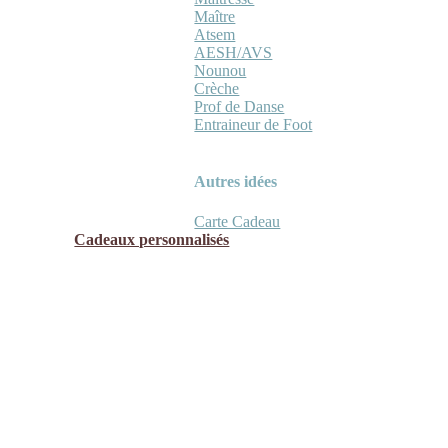
Maître
Atsem
AESH/AVS
Nounou
Crèche
Prof de Danse
Entraineur de Foot
Autres idées
Carte Cadeau
Cadeaux personnalisés