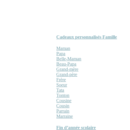
Cadeaux personnalisés Famille
Maman
Papa
Belle-Maman
Beau-Papa
Grand-mère
Grand-père
Frère
Soeur
Tata
Tonton
Cousine
Cousin
Parrain
Marraine
Fin d’année scolaire