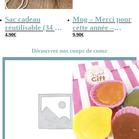
Sac cadeau
Mug – Merci pour
réutilisable (34 x
cette année –
42 x cm) et sa
4,90
€
Collection “Dessin
9,90
€
carte – Merci
d’enfants”
Découvrez nos coups de coeur
pour cette année