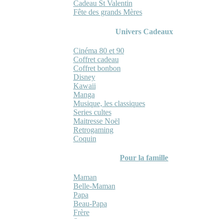
Cadeau St Valentin
Fête des grands Mères
Univers Cadeaux
Cinéma 80 et 90
Coffret cadeau
Coffret bonbon
Disney
Kawaii
Manga
Musique, les classiques
Series cultes
Maitresse Noël
Retrogaming
Coquin
Pour la famille
Maman
Belle-Maman
Papa
Beau-Papa
Frère