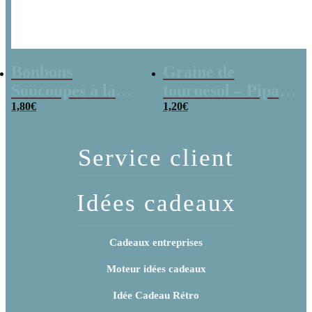
Bonbons
Graine de
Soucoupes à la
tournesol – Pipas
poudre (x20)
1,80
€
x 3
1,20
€
Service client
Idées cadeaux
Cadeaux entreprises
Moteur idées cadeaux
Idée Cadeau Rétro