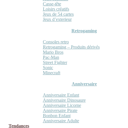
Casse-tête
Loisirs créatifs
Jeux de 54 cartes
Jeux d’exterieur
Retrogaming
Consoles retro
Retrogaming – Produits dérivés
Mario Bros
Pac-Man
Street Fighter
Sonic
Minecraft
Anniversaire
Anniversaire Enfant
Anniversaire Dinosaure
Anniversaire Licorne
Anniversaire Pirate
Bonbon Enfant
Anniversaire Adulte
Tendances