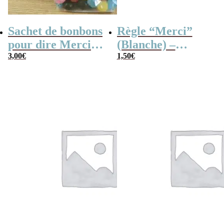
Sachet de bonbons
Règle “Merci”
pour dire Merci –
(Blanche) –
Dragibus
3,00
€
Cadeau maîtresse
1,50
€