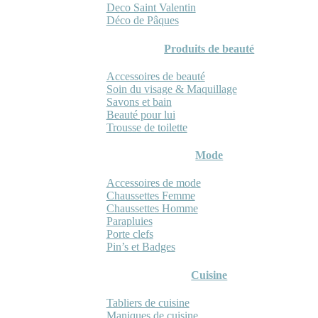
Deco Saint Valentin
Déco de Pâques
Produits de beauté
Accessoires de beauté
Soin du visage & Maquillage
Savons et bain
Beauté pour lui
Trousse de toilette
Mode
Accessoires de mode
Chaussettes Femme
Chaussettes Homme
Parapluies
Porte clefs
Pin’s et Badges
Cuisine
Tabliers de cuisine
Maniques de cuisine