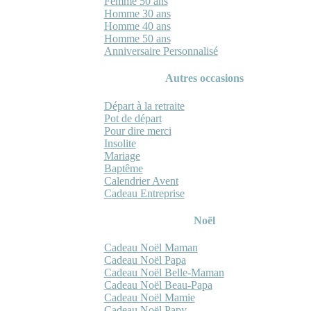
Femme 50 ans
Homme 30 ans
Homme 40 ans
Homme 50 ans
Anniversaire Personnalisé
Autres occasions
Départ à la retraite
Pot de départ
Pour dire merci
Insolite
Mariage
Baptême
Calendrier Avent
Cadeau Entreprise
Noël
Cadeau Noël Maman
Cadeau Noël Papa
Cadeau Noël Belle-Maman
Cadeau Noël Beau-Papa
Cadeau Noël Mamie
Cadeau Noël Papy