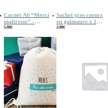
Carnet A6 “Merci
Sachet gros coeurs
maîtresse” –
en guimauve x 15
Cadeau maîtresse,
5,90
€
– “Merci” –
3,90
€
de fin d’année…
Collection arc-en-
ciel