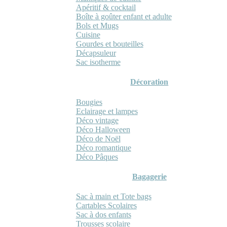
Apéritif & cocktail
Boîte à goûter enfant et adulte
Bols et Mugs
Cuisine
Gourdes et bouteilles
Décapsuleur
Sac isotherme
Décoration
Bougies
Eclairage et lampes
Déco vintage
Déco Halloween
Déco de Noël
Déco romantique
Déco Pâques
Bagagerie
Sac à main et Tote bags
Cartables Scolaires
Sac à dos enfants
Trousses scolaire