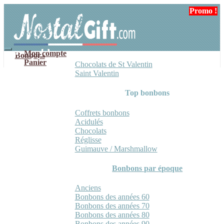
Aller
Aller
Promo !
à
au
la
contenu
navigation
Mon compte
Bonbons
Panier
Chocolats de St Valentin
Saint Valentin
Top bonbons
Coffrets bonbons
Acidulés
Chocolats
Réglisse
Guimauve / Marshmallow
Bonbons par époque
Anciens
Bonbons des années 60
Bonbons des années 70
Bonbons des années 80
Bonbons des années 90