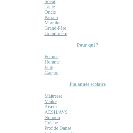
Soeur
Tante
Oncle
Parrain
Marraine
Grand-Père
Grand-mère
Pour qui ?
Femme
Homme
Fille
Garçon
Fin année scolaire
Maîtresse
Maître
Atsem
AESH/AVS
Nounou
Crèche
Prof de Danse