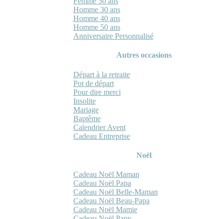
Femme 50 ans
Homme 30 ans
Homme 40 ans
Homme 50 ans
Anniversaire Personnalisé
Autres occasions
Départ à la retraite
Pot de départ
Pour dire merci
Insolite
Mariage
Baptême
Calendrier Avent
Cadeau Entreprise
Noël
Cadeau Noël Maman
Cadeau Noël Papa
Cadeau Noël Belle-Maman
Cadeau Noël Beau-Papa
Cadeau Noël Mamie
Cadeau Noël Papy