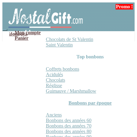
Aller
Aller
Promo !
à
au
la
contenu
navigation
Mon compte
Bonbons
Panier
Chocolats de St Valentin
Saint Valentin
Top bonbons
Coffrets bonbons
Acidulés
Chocolats
Réglisse
Guimauve / Marshmallow
Bonbons par époque
Anciens
Bonbons des années 60
Bonbons des années 70
Bonbons des années 80
Bonbons des années 90