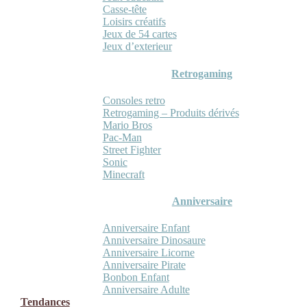
Casse-tête
Loisirs créatifs
Jeux de 54 cartes
Jeux d’exterieur
Retrogaming
Consoles retro
Retrogaming – Produits dérivés
Mario Bros
Pac-Man
Street Fighter
Sonic
Minecraft
Anniversaire
Anniversaire Enfant
Anniversaire Dinosaure
Anniversaire Licorne
Anniversaire Pirate
Bonbon Enfant
Anniversaire Adulte
Tendances