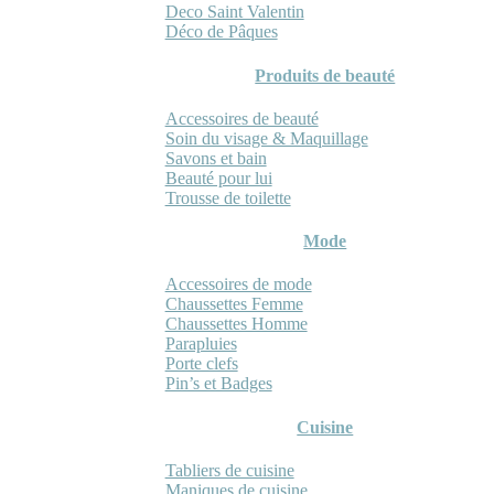
Deco Saint Valentin
Déco de Pâques
Produits de beauté
Accessoires de beauté
Soin du visage & Maquillage
Savons et bain
Beauté pour lui
Trousse de toilette
Mode
Accessoires de mode
Chaussettes Femme
Chaussettes Homme
Parapluies
Porte clefs
Pin’s et Badges
Cuisine
Tabliers de cuisine
Maniques de cuisine