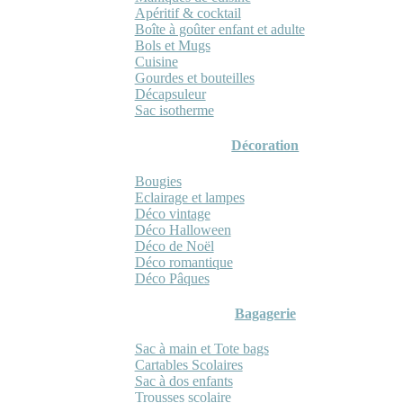
Apéritif & cocktail
Boîte à goûter enfant et adulte
Bols et Mugs
Cuisine
Gourdes et bouteilles
Décapsuleur
Sac isotherme
Décoration
Bougies
Eclairage et lampes
Déco vintage
Déco Halloween
Déco de Noël
Déco romantique
Déco Pâques
Bagagerie
Sac à main et Tote bags
Cartables Scolaires
Sac à dos enfants
Trousses scolaire