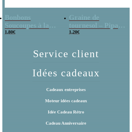
Bonbons
Graine de
Soucoupes à la
tournesol – Pipas
poudre (x20)
1,80
€
x 3
1,20
€
Service client
Idées cadeaux
Cadeaux entreprises
Moteur idées cadeaux
Idée Cadeau Rétro
Cadeau Anniversaire