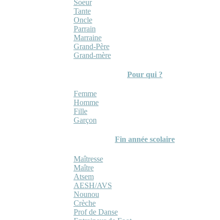
Soeur
Tante
Oncle
Parrain
Marraine
Grand-Père
Grand-mère
Pour qui ?
Femme
Homme
Fille
Garçon
Fin année scolaire
Maîtresse
Maître
Atsem
AESH/AVS
Nounou
Crèche
Prof de Danse