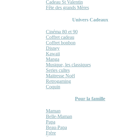
Cadeau St Valentin
Fête des grands Mères
Univers Cadeaux
Cinéma 80 et 90
Coffret cadeau
Coffret bonbon
Disney
Kawaii
Manga
Musique, les classiques
Series cultes
Maitresse Noël
Retrogaming
Coquin
Pour la famille
Maman
Belle-Maman
Papa
Beau-Papa
Frère