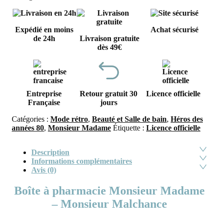
Expédié en moins
Achat sécurisé
de 24h
Livraison gratuite
dès 49€
Entreprise
Retour gratuit 30
Licence officielle
Française
jours
Catégories :
Mode rétro
,
Beauté et Salle de bain
,
Héros des
années 80
,
Monsieur Madame
Étiquette :
Licence officielle
Description
Informations complémentaires
Avis (0)
Boîte à pharmacie Monsieur Madame
– Monsieur Malchance