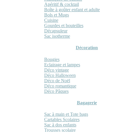
Apéritif & cocktail
Boîte à goûter enfant et adulte
Bols et Mugs
Cuisine
Gourdes et bouteilles
Décapsuleur
Sac isotherme
Décoration
Bougies
Eclairage et lampes
Déco vintage
Déco Halloween
Déco de Noël
Déco romantique
Déco Pâques
Bagagerie
Sac à main et Tote bags
Cartables Scolaires
Sac à dos enfants
Trousses scolaire