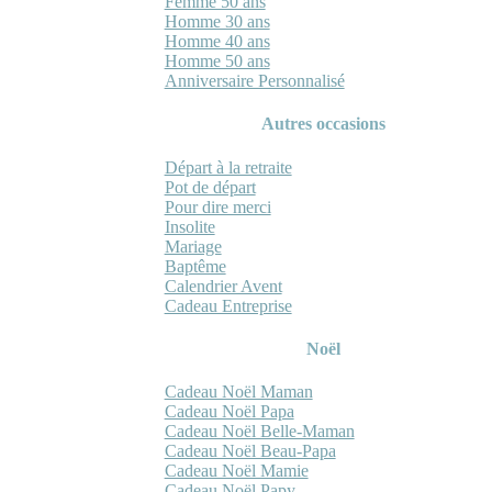
Femme 50 ans
Homme 30 ans
Homme 40 ans
Homme 50 ans
Anniversaire Personnalisé
Autres occasions
Départ à la retraite
Pot de départ
Pour dire merci
Insolite
Mariage
Baptême
Calendrier Avent
Cadeau Entreprise
Noël
Cadeau Noël Maman
Cadeau Noël Papa
Cadeau Noël Belle-Maman
Cadeau Noël Beau-Papa
Cadeau Noël Mamie
Cadeau Noël Papy