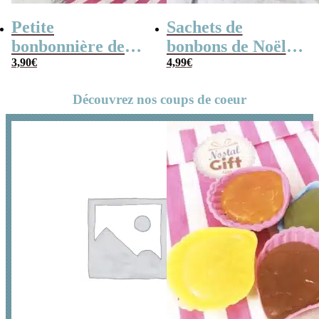
Petite
Sachets de
bonbonnière de
bonbons de Noël –
Noël – 20 Bonbons
3,90
€
Grands sapins
4,99
€
soucoupes à la
gélifiés x 40
Découvrez nos coups de coeur
poudre