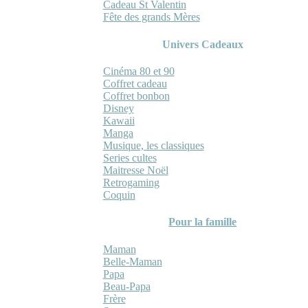
Cadeau St Valentin
Fête des grands Mères
Univers Cadeaux
Cinéma 80 et 90
Coffret cadeau
Coffret bonbon
Disney
Kawaii
Manga
Musique, les classiques
Series cultes
Maitresse Noël
Retrogaming
Coquin
Pour la famille
Maman
Belle-Maman
Papa
Beau-Papa
Frère