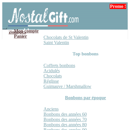
Aller
Aller
Promo !
à
au
la
contenu
navigation
Mon compte
Bonbons
Panier
Chocolats de St Valentin
Saint Valentin
Top bonbons
Coffrets bonbons
Acidulés
Chocolats
Réglisse
Guimauve / Marshmallow
Bonbons par époque
Anciens
Bonbons des années 60
Bonbons des années 70
Bonbons des années 80
Bonbons des années 90