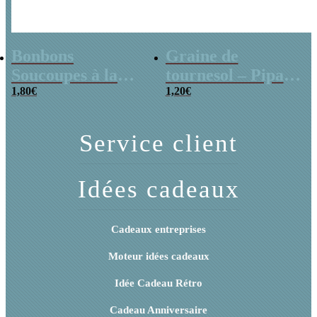
Bonbons
Graine de
Soucoupes à la
tournesol – Pipas
poudre (x20)
1,80
€
x 3
1,20
€
Service client
Idées cadeaux
Cadeaux entreprises
Moteur idées cadeaux
Idée Cadeau Rétro
Cadeau Anniversaire