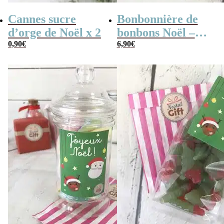
Cannes sucre
Bonbonnière de
d’orge de Noël x 2
bonbons Noël –
0,90
€
Jesus meringue x
6,90
€
40