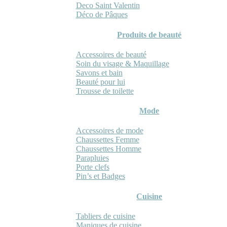
Deco Saint Valentin
Déco de Pâques
Produits de beauté
Accessoires de beauté
Soin du visage & Maquillage
Savons et bain
Beauté pour lui
Trousse de toilette
Mode
Accessoires de mode
Chaussettes Femme
Chaussettes Homme
Parapluies
Porte clefs
Pin’s et Badges
Cuisine
Tabliers de cuisine
Maniques de cuisine