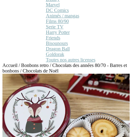
Marvel
DC Comics
Animés / mangas
Films 80/90
Serie TV
Harry Potter
Friends
Bisounours
Dragon Ball
Goldorak
Toutes nos autres licenses
Accueil
/
Bonbons retro
/
Chocolats des années 80/70 - Barres et
bonbons
/
Chocolats de Noël