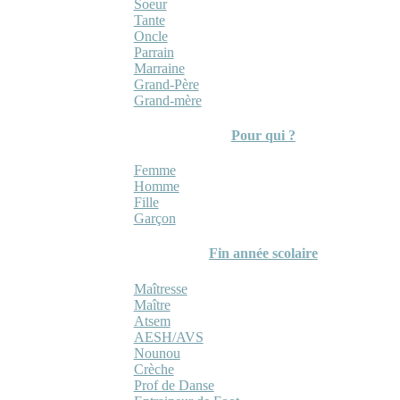
Soeur
Tante
Oncle
Parrain
Marraine
Grand-Père
Grand-mère
Pour qui ?
Femme
Homme
Fille
Garçon
Fin année scolaire
Maîtresse
Maître
Atsem
AESH/AVS
Nounou
Crèche
Prof de Danse