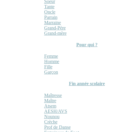
Soeur
Tante
Oncle
Parrain
Marraine
Grand-Père
Grand-mère
Pour qui ?
Femme
Homme
Fille
Garçon
Fin année scolaire
Maîtresse
Maître
Atsem
AESH/AVS
Nounou
Crèche
Prof de Danse