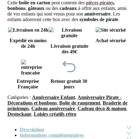
0,90€.
0,6
Cette
boîte en carton
peut contenir des
piè
ces pirates
,
bonbons
,
gâteaux
ou des
cadeaux
à offrir aux enfants, amis
de vos enfants qui sont venus pour son
anniversaire
. Les
enfants adoreront cette box avec des
symboles de pirate
.
Expédié en moins
Achat sécurisé
de 24h
Livraison gratuite
dès 49€
Entreprise
Retour gratuit 30
Française
jours
Catégories :
Anniversaire Enfant
,
Anniversaire Pirate -
Décorations et bonbons
,
Boîte de rangement
,
Braderie de
printemps
,
Cadeau anniversaire
,
Cadeau déco & maison
,
Destockage
,
Loisirs créatifs rétro
Description
Informations complémentaires