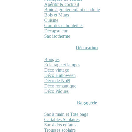
Apéritif & cocktail
Boîte à goûter enfant et adulte
Bols et Mugs
Cuisine
Gourdes et bouteilles
Décapsuleur
Sac isotherme
Décoration
Bougies
Eclairage et lampes
Déco vintage
Déco Halloween
Déco de Noël
Déco romantique
Déco Pâques
Bagagerie
Sac à main et Tote bags
Cartables Scolaires
Sac à dos enfants
Trousses scolaire