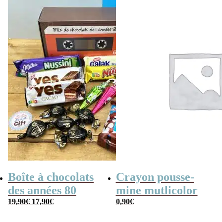
Boîte à chocolats
Crayon pousse-
des années 80
mine mutlicolor
Le
Le
19,90
€
17,90
€
0,90
€
prix
prix
initial
actuel