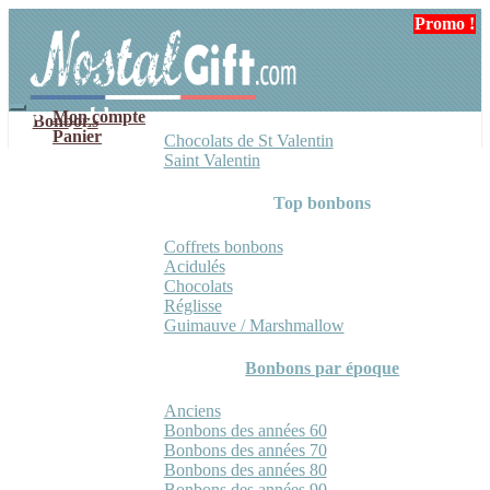
Aller
Aller
Promo !
Promo !
Promo !
à
au
la
contenu
navigation
Mon compte
Bonbons
Panier
Chocolats de St Valentin
Saint Valentin
Top bonbons
Coffrets bonbons
Acidulés
Chocolats
Réglisse
Guimauve / Marshmallow
Bonbons par époque
Anciens
Bonbons des années 60
Bonbons des années 70
Bonbons des années 80
Bonbons des années 90