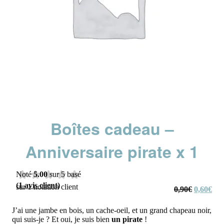
Boîtes cadeau –
Anniversaire pirate x 1
Noté
5.00
sur 5 basé
(
1
avis client)
sur
1
notation client
Le
Le
0,90
€
0,60
€
prix
prix
initial
actu
J’ai une jambe en bois, un cache-oeil, et un grand chapeau noir,
était :
est :
qui suis-je ? Et oui, je suis bien
un pirate
!