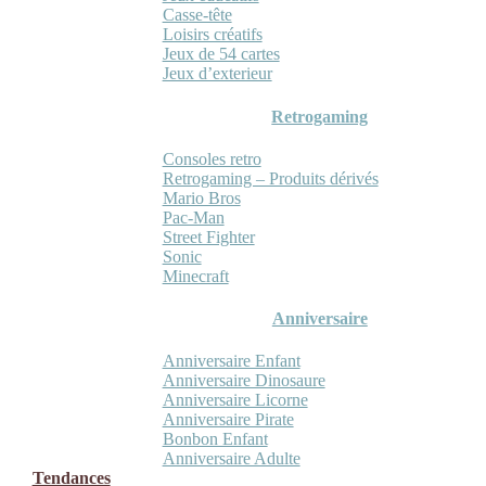
Casse-tête
Loisirs créatifs
Jeux de 54 cartes
Jeux d’exterieur
Retrogaming
Consoles retro
Retrogaming – Produits dérivés
Mario Bros
Pac-Man
Street Fighter
Sonic
Minecraft
Anniversaire
Anniversaire Enfant
Anniversaire Dinosaure
Anniversaire Licorne
Anniversaire Pirate
Bonbon Enfant
Anniversaire Adulte
Tendances