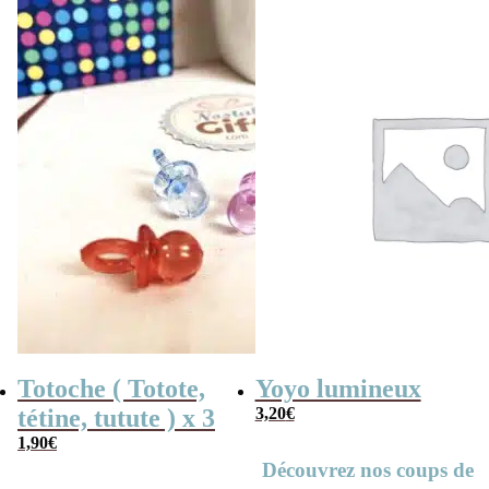
était :
est :
19,90€.
17,90€.
Totoche ( Totote,
Yoyo lumineux
tétine, tutute ) x 3
3,20
€
1,90
€
Découvrez nos coups de