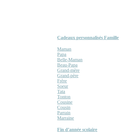
Cadeaux personnalisés Famille
Maman
Papa
Belle-Maman
Beau-Papa
Grand-mère
Grand-père
Frère
Soeur
Tata
Tonton
Cousine
Cousin
Parrain
Marraine
Fin d’année scolaire