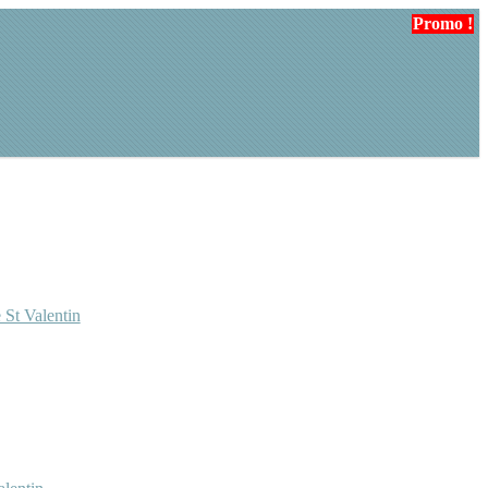
Promo !
Promo !
 St Valentin