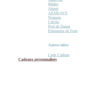
Maître
Atsem
AESH/AVS
Nounou
Crèche
Prof de Danse
Entraineur de Foot
Autres idées
Carte Cadeau
Cadeaux personnalisés