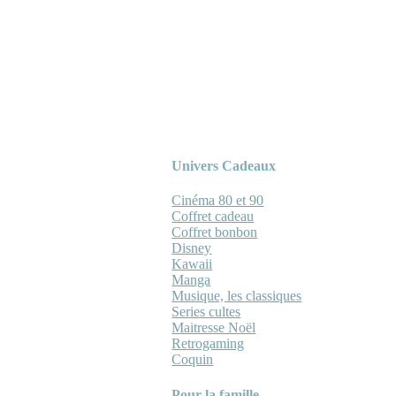
Univers Cadeaux
Cinéma 80 et 90
Coffret cadeau
Coffret bonbon
Disney
Kawaii
Manga
Musique, les classiques
Series cultes
Maitresse Noël
Retrogaming
Coquin
Pour la famille