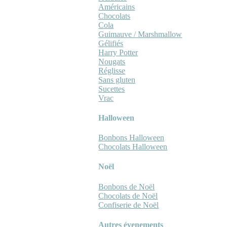
Américains
Chocolats
Cola
Guimauve / Marshmallow
Gélifiés
Harry Potter
Nougats
Réglisse
Sans gluten
Sucettes
Vrac
Halloween
Bonbons Halloween
Chocolats Halloween
Noël
Bonbons de Noël
Chocolats de Noël
Confiserie de Noël
Autres évenements