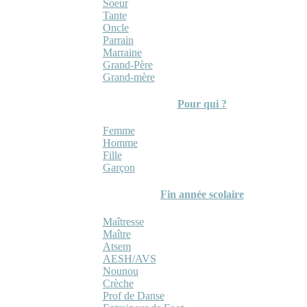
Soeur
Tante
Oncle
Parrain
Marraine
Grand-Père
Grand-mère
Pour qui ?
Femme
Homme
Fille
Garçon
Fin année scolaire
Maîtresse
Maître
Atsem
AESH/AVS
Nounou
Crèche
Prof de Danse