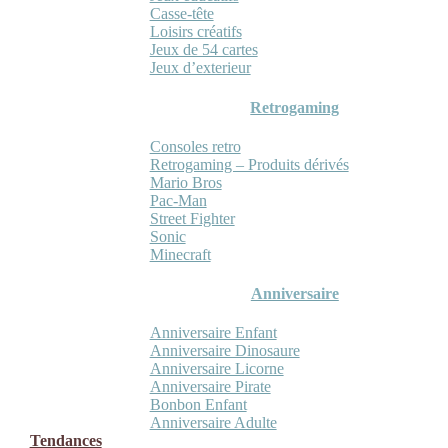
Casse-tête
Loisirs créatifs
Jeux de 54 cartes
Jeux d’exterieur
Retrogaming
Consoles retro
Retrogaming – Produits dérivés
Mario Bros
Pac-Man
Street Fighter
Sonic
Minecraft
Anniversaire
Anniversaire Enfant
Anniversaire Dinosaure
Anniversaire Licorne
Anniversaire Pirate
Bonbon Enfant
Anniversaire Adulte
Tendances