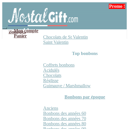
Aller
Aller
Promo !
à
au
la
contenu
navigation
Mon compte
Bonbons
Panier
Chocolats de St Valentin
Saint Valentin
Top bonbons
Coffrets bonbons
Acidulés
Chocolats
Réglisse
Guimauve / Marshmallow
Bonbons par époque
Anciens
Bonbons des années 60
Bonbons des années 70
Bonbons des années 80
Bonbons des années 90