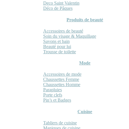
Deco Saint Valentin
Déco de Pâques
Produits de beauté
Accessoires de beauté
Soin du visage & Maquillage
Savons et bain
Beauté pour lui
Trousse de toilette
Mode
Accessoires de mode
Chaussettes Femme
Chaussettes Homme
Parapluies
Porte clefs
Pin’s et Badges
Cuisine
Tabliers de cuisine
Maniques de cuisine