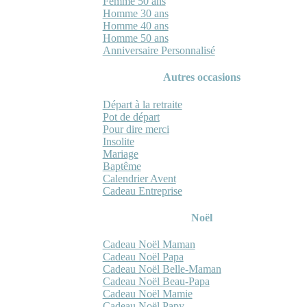
Femme 50 ans
Homme 30 ans
Homme 40 ans
Homme 50 ans
Anniversaire Personnalisé
Autres occasions
Départ à la retraite
Pot de départ
Pour dire merci
Insolite
Mariage
Baptême
Calendrier Avent
Cadeau Entreprise
Noël
Cadeau Noël Maman
Cadeau Noël Papa
Cadeau Noël Belle-Maman
Cadeau Noël Beau-Papa
Cadeau Noël Mamie
Cadeau Noël Papy