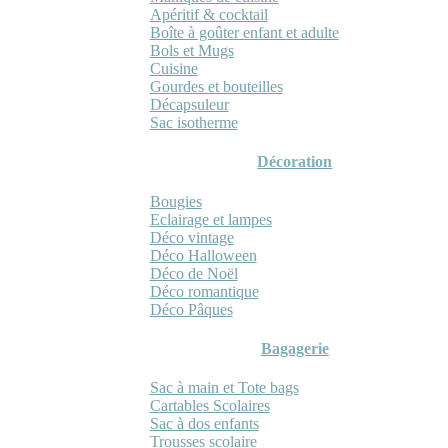
Apéritif & cocktail
Boîte à goûter enfant et adulte
Bols et Mugs
Cuisine
Gourdes et bouteilles
Décapsuleur
Sac isotherme
Décoration
Bougies
Eclairage et lampes
Déco vintage
Déco Halloween
Déco de Noël
Déco romantique
Déco Pâques
Bagagerie
Sac à main et Tote bags
Cartables Scolaires
Sac à dos enfants
Trousses scolaire