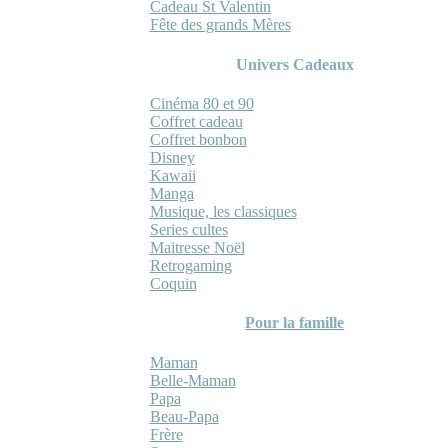
Cadeau St Valentin
Fête des grands Mères
Univers Cadeaux
Cinéma 80 et 90
Coffret cadeau
Coffret bonbon
Disney
Kawaii
Manga
Musique, les classiques
Series cultes
Maitresse Noël
Retrogaming
Coquin
Pour la famille
Maman
Belle-Maman
Papa
Beau-Papa
Frère