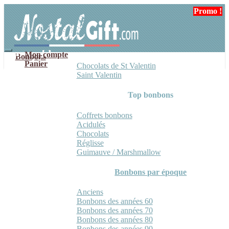
Aller
Aller
Promo !
à
au
la
contenu
navigation
Mon compte
Bonbons
Panier
Chocolats de St Valentin
Saint Valentin
Top bonbons
Coffrets bonbons
Acidulés
Chocolats
Réglisse
Guimauve / Marshmallow
Bonbons par époque
Anciens
Bonbons des années 60
Bonbons des années 70
Bonbons des années 80
Bonbons des années 90