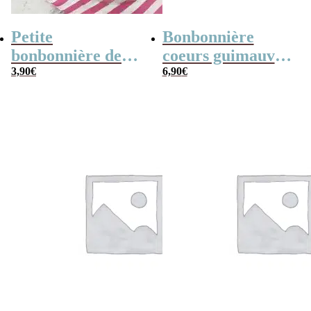
Petite
Bonbonnière
bonbonnière de
coeurs guimauve
Noël – 20 Bonbons
3,90
€
x15 “Merci pour
6,90
€
soucoupes à la
cette année”
poudre