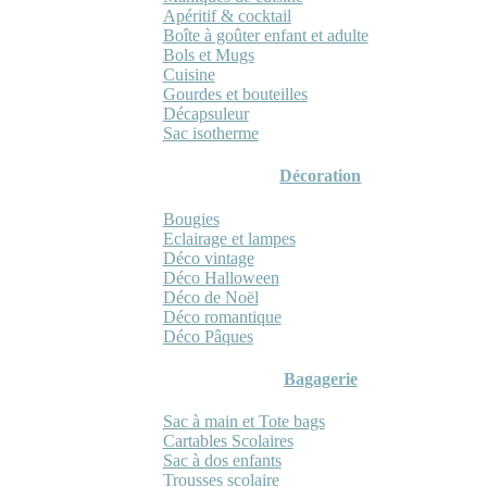
Apéritif & cocktail
Boîte à goûter enfant et adulte
Bols et Mugs
Cuisine
Gourdes et bouteilles
Décapsuleur
Sac isotherme
Décoration
Bougies
Eclairage et lampes
Déco vintage
Déco Halloween
Déco de Noël
Déco romantique
Déco Pâques
Bagagerie
Sac à main et Tote bags
Cartables Scolaires
Sac à dos enfants
Trousses scolaire