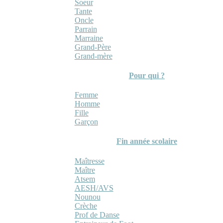
Soeur
Tante
Oncle
Parrain
Marraine
Grand-Père
Grand-mère
Pour qui ?
Femme
Homme
Fille
Garçon
Fin année scolaire
Maîtresse
Maître
Atsem
AESH/AVS
Nounou
Crèche
Prof de Danse