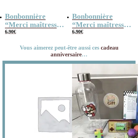
Bonbonnière
Bonbonnière
“Merci maîtresse”
“Merci maîtresse”
– 15 cœurs
6,90
€
– 15 cœurs
6,90
€
guimauve –
guimauve –
Vous aimerez peut-être aussi ces
cadeau
Collection arc-en-
Collection florale
anniversaire
…
ciel