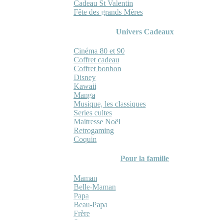
Cadeau St Valentin
Fête des grands Mères
Univers Cadeaux
Cinéma 80 et 90
Coffret cadeau
Coffret bonbon
Disney
Kawaii
Manga
Musique, les classiques
Series cultes
Maitresse Noël
Retrogaming
Coquin
Pour la famille
Maman
Belle-Maman
Papa
Beau-Papa
Frère