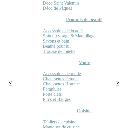
Deco Saint Valentin
Déco de Pâques
Produits de beauté
Accessoires de beauté
Soin du visage & Maquillage
Savons et bain
Beauté pour lui
Trousse de toilette
Mode
Accessoires de mode
Chaussettes Femme
Chaussettes Homme
Parapluies
Porte clefs
Pin’s et Badges
Cuisine
Tabliers de cuisine
Maniques de cuisine