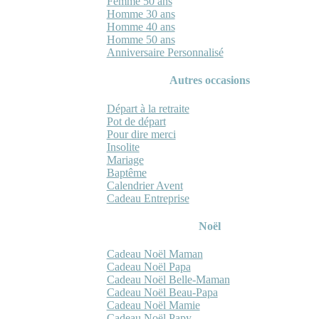
Femme 50 ans
Homme 30 ans
Homme 40 ans
Homme 50 ans
Anniversaire Personnalisé
Autres occasions
Départ à la retraite
Pot de départ
Pour dire merci
Insolite
Mariage
Baptême
Calendrier Avent
Cadeau Entreprise
Noël
Cadeau Noël Maman
Cadeau Noël Papa
Cadeau Noël Belle-Maman
Cadeau Noël Beau-Papa
Cadeau Noël Mamie
Cadeau Noël Papy