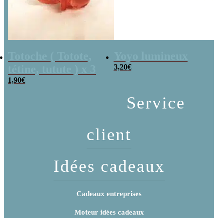
Totoche ( Totote,
Yoyo lumineux
tétine, tutute ) x 3
3,20
€
1,90
€
Service
client
Idées cadeaux
Cadeaux entreprises
Moteur idées cadeaux