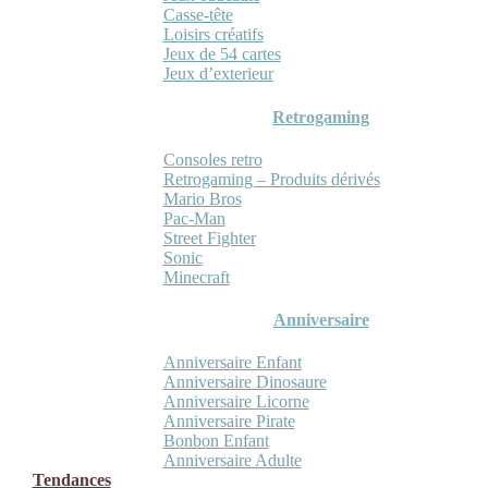
Casse-tête
Loisirs créatifs
Jeux de 54 cartes
Jeux d’exterieur
Retrogaming
Consoles retro
Retrogaming – Produits dérivés
Mario Bros
Pac-Man
Street Fighter
Sonic
Minecraft
Anniversaire
Anniversaire Enfant
Anniversaire Dinosaure
Anniversaire Licorne
Anniversaire Pirate
Bonbon Enfant
Anniversaire Adulte
Tendances