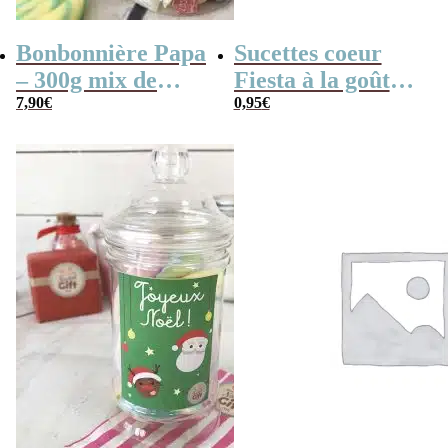
Bonbonnière Papa
Sucettes coeur
– 300g mix de
Fiesta à la goût
bonbons anciens –
7,90
€
cerise x 3
0,95
€
“Joyeuse fêtes des
pères Papa”