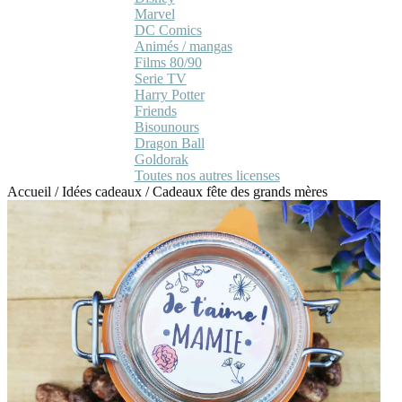
Marvel
DC Comics
Animés / mangas
Films 80/90
Serie TV
Harry Potter
Friends
Bisounours
Dragon Ball
Goldorak
Toutes nos autres licenses
Accueil
/
Idées cadeaux
/
Cadeaux fête des grands mères