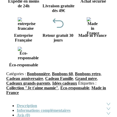
Expédié en moins
Achat sécurisé
de 24h
Livraison gratuite
dès 49€
Entreprise
Retour gratuit 30
Made in France
Française
jours
Éco-responsable
Catégories :
Bonbonnière
,
Bonbons 60
,
Bonbons retro
,
Cadeau anniversaire
,
Cadeau Famille
,
Grand mère
,
Cadeaux grands-parents
,
Idées cadeaux
Étiquettes :
Collection "Je t'aime mamie"
,
Éco-responsable
,
Made in
France
Description
Informations complémentaires
Avis (0)