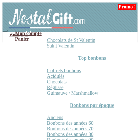
Aller
Aller
Promo !
à
au
la
contenu
navigation
Mon compte
Bonbons
Panier
Chocolats de St Valentin
Saint Valentin
Top bonbons
Coffrets bonbons
Acidulés
Chocolats
Réglisse
Guimauve / Marshmallow
Bonbons par époque
Anciens
Bonbons des années 60
Bonbons des années 70
Bonbons des années 80
Bonbons des années 90