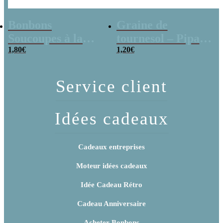
Bonbons
Graine de
Soucoupes à la
tournesol – Pipas
poudre (x20)
1,80
€
x 3
1,20
€
Service client
Idées cadeaux
Cadeaux entreprises
Moteur idées cadeaux
Idée Cadeau Rétro
Cadeau Anniversaire
Acheter Bonbons