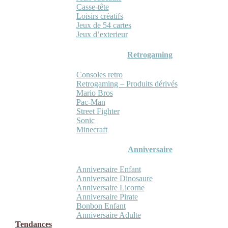
Casse-tête
Loisirs créatifs
Jeux de 54 cartes
Jeux d’exterieur
Retrogaming
Consoles retro
Retrogaming – Produits dérivés
Mario Bros
Pac-Man
Street Fighter
Sonic
Minecraft
Anniversaire
Anniversaire Enfant
Anniversaire Dinosaure
Anniversaire Licorne
Anniversaire Pirate
Bonbon Enfant
Anniversaire Adulte
Tendances