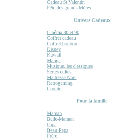
Cadeau St Valentin
Fête des grands Mères
Univers Cadeaux
Cinéma 80 et 90
Coffret cadeau
Coffret bonbon
Disney
Kawaii
Manga
Musique, les classiques
Series cultes
Maitresse Noël
Retrogaming
Coquin
Pour la famille
Maman
Belle-Maman
Papa
Beau-Papa
Frère