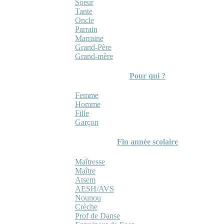
Soeur
Tante
Oncle
Parrain
Marraine
Grand-Père
Grand-mère
Pour qui ?
Femme
Homme
Fille
Garçon
Fin année scolaire
Maîtresse
Maître
Atsem
AESH/AVS
Nounou
Crèche
Prof de Danse