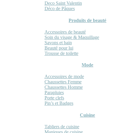
Deco Saint Valentin
Déco de Pâques
Produits de beauté
Accessoires de beauté
Soin du visage & Maquillage
Savons et bain
Beauté pour lui
Trousse de toilette
Mode
Accessoires de mode
Chaussettes Femme
Chaussettes Homme
Parapluies
Porte clefs
Pin’s et Badges
Cuisine
Tabliers de cuisine
Maniques de cuisine