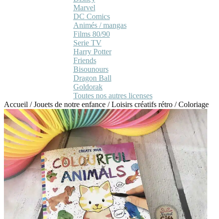
Marvel
DC Comics
Animés / mangas
Films 80/90
Serie TV
Harry Potter
Friends
Bisounours
Dragon Ball
Goldorak
Toutes nos autres licenses
Accueil
/
Jouets de notre enfance
/
Loisirs créatifs rétro
/
Coloriage