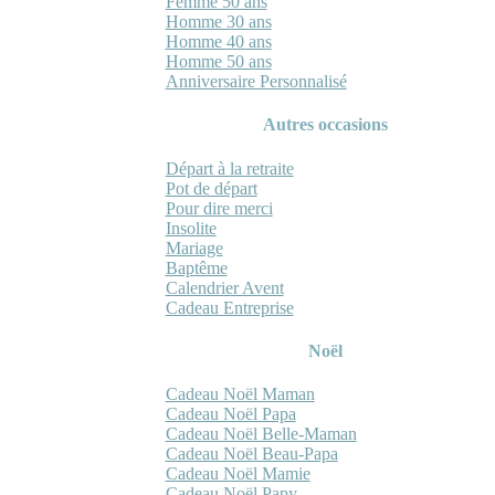
Femme 50 ans
Homme 30 ans
Homme 40 ans
Homme 50 ans
Anniversaire Personnalisé
Autres occasions
Départ à la retraite
Pot de départ
Pour dire merci
Insolite
Mariage
Baptême
Calendrier Avent
Cadeau Entreprise
Noël
Cadeau Noël Maman
Cadeau Noël Papa
Cadeau Noël Belle-Maman
Cadeau Noël Beau-Papa
Cadeau Noël Mamie
Cadeau Noël Papy