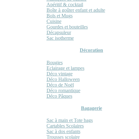
Apéritif & cocktail
Boîte à goûter enfant et adulte
Bols et Mugs
Cuisine
Gourdes et bouteilles
Décapsuleur
Sac isotherme
Décoration
Bougies
Eclairage et lampes
Déco vintage
Déco Halloween
Déco de Noël
Déco romantique
Déco Pâques
Bagagerie
Sac à main et Tote bags
Cartables Scolaires
Sac à dos enfants
Trousses scolaire