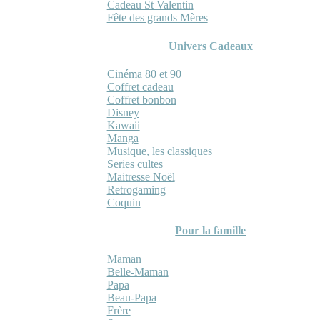
Cadeau St Valentin
Fête des grands Mères
Univers Cadeaux
Cinéma 80 et 90
Coffret cadeau
Coffret bonbon
Disney
Kawaii
Manga
Musique, les classiques
Series cultes
Maitresse Noël
Retrogaming
Coquin
Pour la famille
Maman
Belle-Maman
Papa
Beau-Papa
Frère