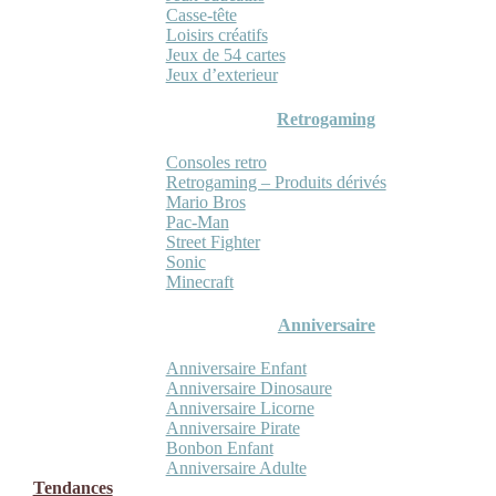
Casse-tête
Loisirs créatifs
Jeux de 54 cartes
Jeux d’exterieur
Retrogaming
Consoles retro
Retrogaming – Produits dérivés
Mario Bros
Pac-Man
Street Fighter
Sonic
Minecraft
Anniversaire
Anniversaire Enfant
Anniversaire Dinosaure
Anniversaire Licorne
Anniversaire Pirate
Bonbon Enfant
Anniversaire Adulte
Tendances