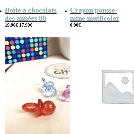
Boîte à chocolats
Crayon pousse-
des années 80
mine mutlicolor
Le
Le
19,90
€
17,90
€
0,90
€
prix
prix
initial
actuel
était :
est :
19,90€.
17,90€.