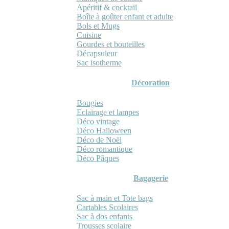
Apéritif & cocktail
Boîte à goûter enfant et adulte
Bols et Mugs
Cuisine
Gourdes et bouteilles
Décapsuleur
Sac isotherme
Décoration
Bougies
Eclairage et lampes
Déco vintage
Déco Halloween
Déco de Noël
Déco romantique
Déco Pâques
Bagagerie
Sac à main et Tote bags
Cartables Scolaires
Sac à dos enfants
Trousses scolaire