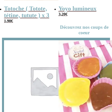
Totoche ( Totote,
Yoyo lumineux
tétine, tutute ) x 3
3,20
€
1,90
€
Découvrez nos coups de
coeur