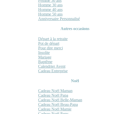
Femme 50 ans
Homme 30 ans
Homme 40 ans
Homme 50 ans
Anniversaire Personnalisé
Autres occasions
Départ à la retraite
Pot de départ
Pour dire merci
Insolite
Mariage
Baptême
Calendrier Avent
Cadeau Entreprise
Noël
Cadeau Noël Maman
Cadeau Noël Papa
Cadeau Noël Belle-Maman
Cadeau Noël Beau-Papa
Cadeau Noël Mamie
Cadeau Noël Papy