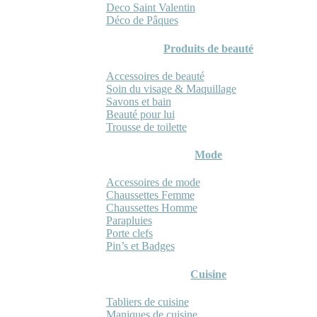
Deco Saint Valentin
Déco de Pâques
Produits de beauté
Accessoires de beauté
Soin du visage & Maquillage
Savons et bain
Beauté pour lui
Trousse de toilette
Mode
Accessoires de mode
Chaussettes Femme
Chaussettes Homme
Parapluies
Porte clefs
Pin’s et Badges
Cuisine
Tabliers de cuisine
Maniques de cuisine