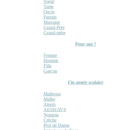
Soeur
Tante
Oncle
Parrain
Marraine
Grand-Père
Grand-mère
Pour qui ?
Femme
Homme
Fille
Garçon
Fin année scolaire
Maîtresse
Maître
Atsem
AESH/AVS
Nounou
Crèche
Prof de Danse