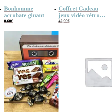
Bonhomme
Coffret Cadeau
acrobate gluant
jeux vidéo rétro
0,60
€
(avec sa console de
42,90
€
poche retro)