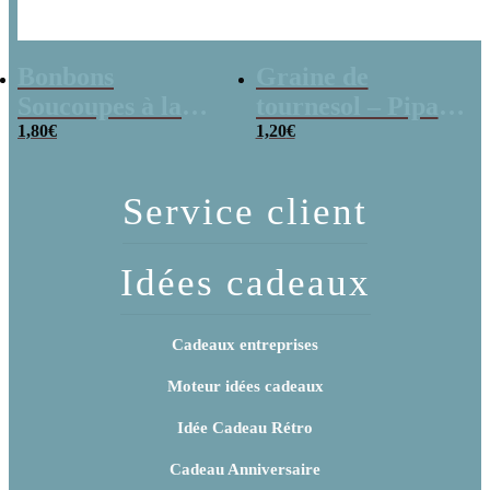
Bonbons
Graine de
Soucoupes à la
tournesol – Pipas
poudre (x20)
1,80
€
x 3
1,20
€
Service client
Idées cadeaux
Cadeaux entreprises
Moteur idées cadeaux
Idée Cadeau Rétro
Cadeau Anniversaire