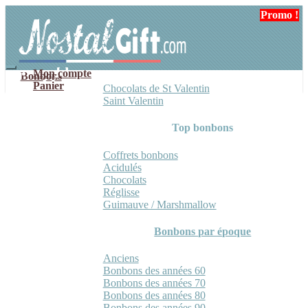
Aller
Aller
Promo !
Promo !
à
au
la
contenu
navigation
Mon compte
Bonbons
Panier
Chocolats de St Valentin
Saint Valentin
Top bonbons
Coffrets bonbons
Acidulés
Chocolats
Réglisse
Guimauve / Marshmallow
Bonbons par époque
Anciens
Bonbons des années 60
Bonbons des années 70
Bonbons des années 80
Bonbons des années 90