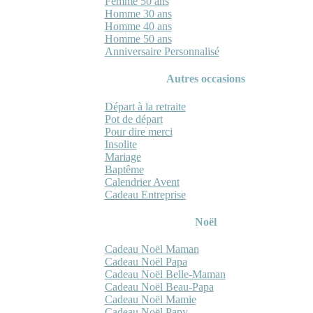
Femme 50 ans
Homme 30 ans
Homme 40 ans
Homme 50 ans
Anniversaire Personnalisé
Autres occasions
Départ à la retraite
Pot de départ
Pour dire merci
Insolite
Mariage
Baptême
Calendrier Avent
Cadeau Entreprise
Noël
Cadeau Noël Maman
Cadeau Noël Papa
Cadeau Noël Belle-Maman
Cadeau Noël Beau-Papa
Cadeau Noël Mamie
Cadeau Noël Papy