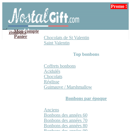
Aller
Aller
Promo !
Promo !
à
au
la
contenu
navigation
Mon compte
Bonbons
Panier
Chocolats de St Valentin
Saint Valentin
Top bonbons
Coffrets bonbons
Acidulés
Chocolats
Réglisse
Guimauve / Marshmallow
Bonbons par époque
Anciens
Bonbons des années 60
Bonbons des années 70
Bonbons des années 80
Bonbons des années 90