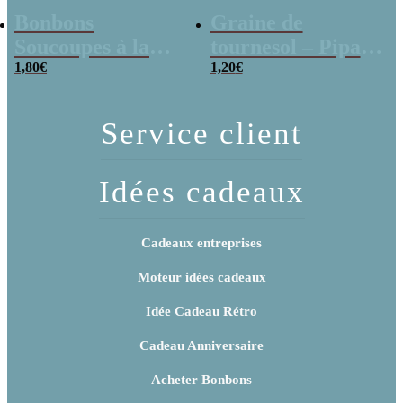
Bonbons
Graine de
Soucoupes à la
tournesol – Pipas
poudre (x20)
1,80
€
x 3
1,20
€
Service client
Idées cadeaux
Cadeaux entreprises
Moteur idées cadeaux
Idée Cadeau Rétro
Cadeau Anniversaire
Acheter Bonbons