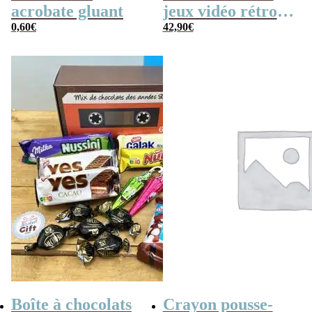
acrobate gluant
jeux vidéo rétro
0,60
€
(avec sa console de
42,90
€
poche retro)
Boîte à chocolats
Crayon pousse-