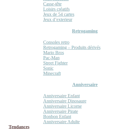
Casse-tête
Loisirs créatifs
Jeux de 54 cartes
Jeux d’exterieur
Retrogaming
Consoles retro
Retrogaming – Produits dérivés
Mario Bros
Pac-Man
Street Fighter
Sonic
Minecraft
Anniversaire
Anniversaire Enfant
Anniversaire Dinosaure
Anniversaire Licorne
Anniversaire Pirate
Bonbon Enfant
Anniversaire Adulte
Tendances