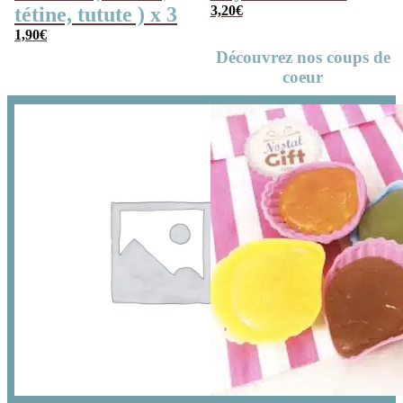
tétine, tutute ) x 3
3,20
€
1,90
€
Découvrez nos coups de
coeur