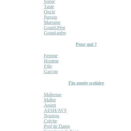
Soeur
Tante
Oncle
Parrain
Marraine
Grand-Père
Grand-mère
Pour qui ?
Femme
Homme
Fille
Garçon
Fin année scolaire
Maîtresse
Maître
Atsem
AESH/AVS
Nounou
Crèche
Prof de Danse