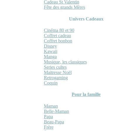
Cadeau St Valentin
Fête des grands Mères
Univers Cadeaux
Cinéma 80 et 90
Coffret cadeau
Coffret bonbon
Disney
Kawaii
Manga
Musique, les classiques
Series cultes
Maitresse Noël
Retrogaming
Coquin
Pour la famille
Maman
Belle-Maman
Papa
Beau-Papa
Frère