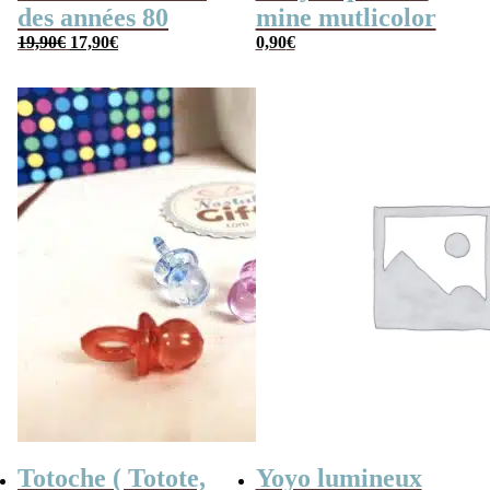
des années 80
mine mutlicolor
Le
Le
19,90
€
17,90
€
0,90
€
prix
prix
initial
actuel
était :
est :
19,90€.
17,90€.
Totoche ( Totote,
Yoyo lumineux