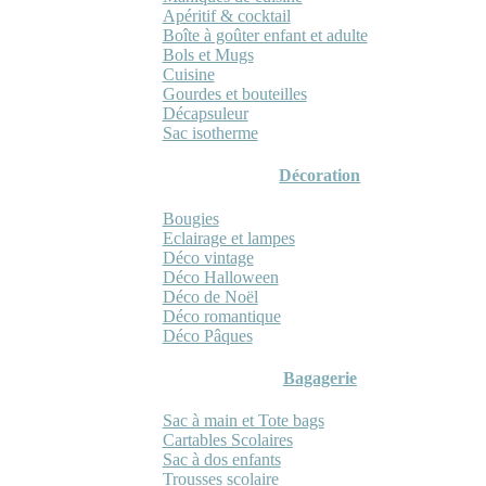
Apéritif & cocktail
Boîte à goûter enfant et adulte
Bols et Mugs
Cuisine
Gourdes et bouteilles
Décapsuleur
Sac isotherme
Décoration
Bougies
Eclairage et lampes
Déco vintage
Déco Halloween
Déco de Noël
Déco romantique
Déco Pâques
Bagagerie
Sac à main et Tote bags
Cartables Scolaires
Sac à dos enfants
Trousses scolaire