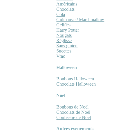
Américains
Chocolats
Cola
Guimauve / Marshmallow
Gélifiés
Harry Potter
Nougats
Réglisse
Sans gluten
Sucettes
Vrac
Halloween
Bonbons Halloween
Chocolats Halloween
Noël
Bonbons de Noël
Chocolats de Noël
Confiserie de Noël
Autres évenements