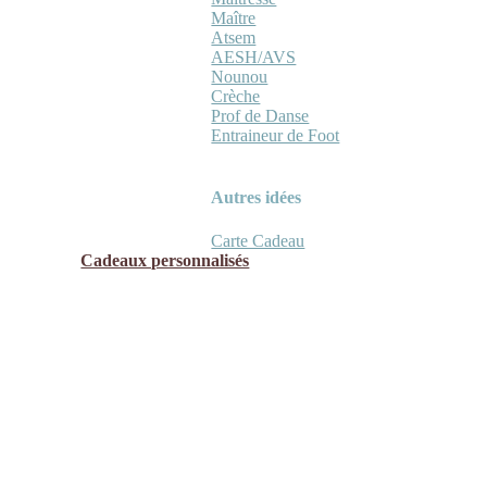
Maître
Atsem
AESH/AVS
Nounou
Crèche
Prof de Danse
Entraineur de Foot
Autres idées
Carte Cadeau
Cadeaux personnalisés