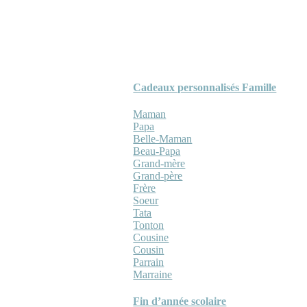
Cadeaux personnalisés Famille
Maman
Papa
Belle-Maman
Beau-Papa
Grand-mère
Grand-père
Frère
Soeur
Tata
Tonton
Cousine
Cousin
Parrain
Marraine
Fin d’année scolaire