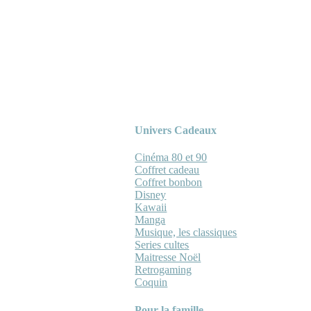
Univers Cadeaux
Cinéma 80 et 90
Coffret cadeau
Coffret bonbon
Disney
Kawaii
Manga
Musique, les classiques
Series cultes
Maitresse Noël
Retrogaming
Coquin
Pour la famille