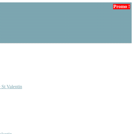
Promo !
Promo !
 St Valentin