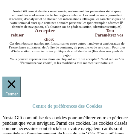
NostalGift.com et des tiers sélectionnés, notamment des partenaires statistiques,
utilisent des cookies ou des technologies similaires. Les cookies nous permettent
d’accéder, d’analyser et de stocker des informations telles que les caractéristiques de
votre terminal ainsi que certaines données personnelles (par exemple : adresses IP,
données de navigation, d’utilisation ou de géolocalisation, identifiants uniques).
Accepter
Tout
refuser
Paramétrez vos
choix
Ces données sont traitées aux fins suivantes entre autres : analyse et amélioration de
l’expérience utilisateur, de l'offre de contenus, de produits et de services... Pour plus
d’information, consulter notre politique de confidentialité (lien dans nos pieds de
page).
Vous pouvez exprimer vos choix en cliquant sur "Tout accepter", "Tout refuser" ou
"Paramétrez vos choix", et les modifier à tout moment sur notre site.
Fermer
Centre de préférences des Cookies
NostalGift.com utilise des cookies pour améliorer votre expérience
pendant que vous naviguez. Parmi ces cookies, les cookies classés
comme nécessaires sont stockés sur votre navigateur car ils sont
essentiels au fonctionnement de base du site Web. Nous utilisons