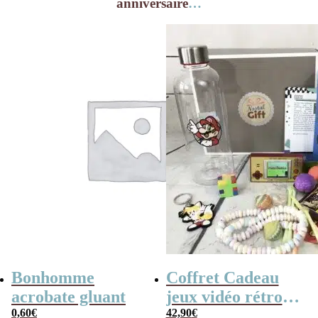
anniversaire
…
Bonhomme
Coffret Cadeau
acrobate gluant
jeux vidéo rétro
0,60
€
(avec sa console de
42,90
€