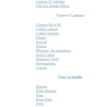
Cadeau St Valentin
Fête des grands Mères
Univers Cadeaux
Cinéma 80 et 90
Coffret cadeau
Coffret bonbon
Disney
Kawaii
Manga
Musique, les classiques
Series cultes
Maitresse Noël
Retrogaming
Coquin
Pour la famille
Maman
Belle-Maman
Papa
Beau-Papa
Frère