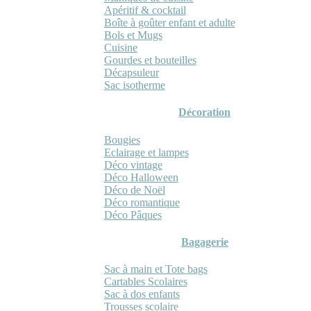
Apéritif & cocktail
Boîte à goûter enfant et adulte
Bols et Mugs
Cuisine
Gourdes et bouteilles
Décapsuleur
Sac isotherme
Décoration
Bougies
Eclairage et lampes
Déco vintage
Déco Halloween
Déco de Noël
Déco romantique
Déco Pâques
Bagagerie
Sac à main et Tote bags
Cartables Scolaires
Sac à dos enfants
Trousses scolaire