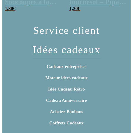
Soucoupes à la
tournesol – Pipas
poudre (x20)
1,80
€
x 3
1,20
€
Service client
Idées cadeaux
Cadeaux entreprises
Moteur idées cadeaux
Idée Cadeau Rétro
Cadeau Anniversaire
Acheter Bonbons
Coffrets Cadeaux