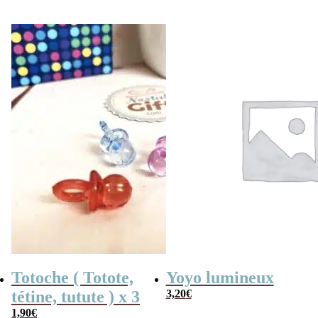
initial
actuel
était :
est :
19,90€.
17,90€.
Totoche ( Totote,
Yoyo lumineux
tétine, tutute ) x 3
3,20
€
1,90
€