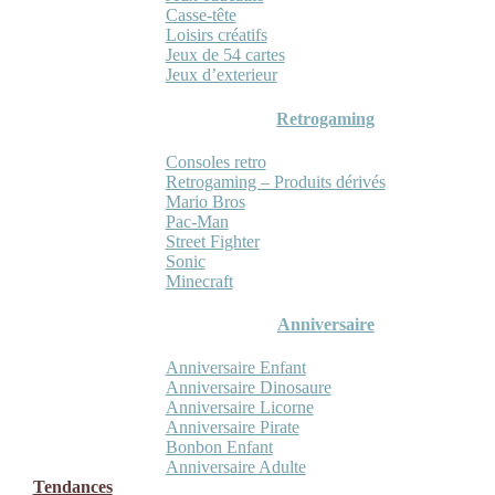
Casse-tête
Loisirs créatifs
Jeux de 54 cartes
Jeux d’exterieur
Retrogaming
Consoles retro
Retrogaming – Produits dérivés
Mario Bros
Pac-Man
Street Fighter
Sonic
Minecraft
Anniversaire
Anniversaire Enfant
Anniversaire Dinosaure
Anniversaire Licorne
Anniversaire Pirate
Bonbon Enfant
Anniversaire Adulte
Tendances