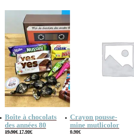
poche retro)
Boîte à chocolats
Crayon pousse-
des années 80
mine mutlicolor
Le
Le
19,90
€
17,90
€
0,90
€
prix
prix