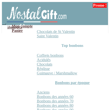
Aller
Aller
Promo !
Promo !
à
au
la
contenu
navigation
Mon compte
Bonbons
Panier
Chocolats de St Valentin
Saint Valentin
Top bonbons
Coffrets bonbons
Acidulés
Chocolats
Réglisse
Guimauve / Marshmallow
Bonbons par époque
Anciens
Bonbons des années 60
Bonbons des années 70
Bonbons des années 80
Bonbons des années 90