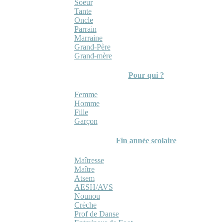
Soeur
Tante
Oncle
Parrain
Marraine
Grand-Père
Grand-mère
Pour qui ?
Femme
Homme
Fille
Garçon
Fin année scolaire
Maîtresse
Maître
Atsem
AESH/AVS
Nounou
Crèche
Prof de Danse