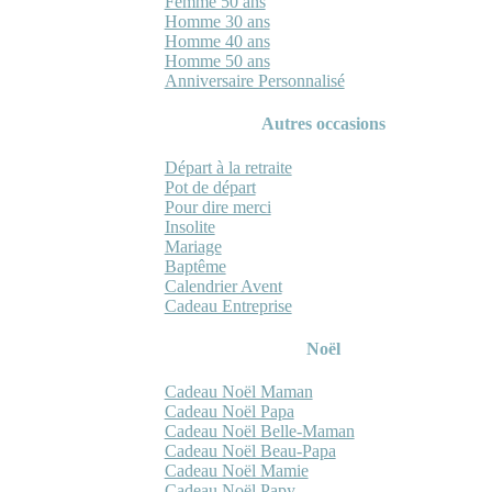
Femme 50 ans
Homme 30 ans
Homme 40 ans
Homme 50 ans
Anniversaire Personnalisé
Autres occasions
Départ à la retraite
Pot de départ
Pour dire merci
Insolite
Mariage
Baptême
Calendrier Avent
Cadeau Entreprise
Noël
Cadeau Noël Maman
Cadeau Noël Papa
Cadeau Noël Belle-Maman
Cadeau Noël Beau-Papa
Cadeau Noël Mamie
Cadeau Noël Papy