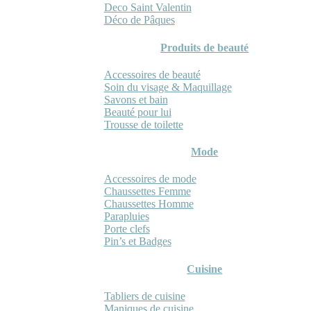
Deco Saint Valentin
Déco de Pâques
Produits de beauté
Accessoires de beauté
Soin du visage & Maquillage
Savons et bain
Beauté pour lui
Trousse de toilette
Mode
Accessoires de mode
Chaussettes Femme
Chaussettes Homme
Parapluies
Porte clefs
Pin’s et Badges
Cuisine
Tabliers de cuisine
Maniques de cuisine