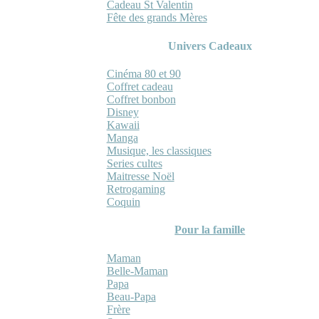
Cadeau St Valentin
Fête des grands Mères
Univers Cadeaux
Cinéma 80 et 90
Coffret cadeau
Coffret bonbon
Disney
Kawaii
Manga
Musique, les classiques
Series cultes
Maitresse Noël
Retrogaming
Coquin
Pour la famille
Maman
Belle-Maman
Papa
Beau-Papa
Frère