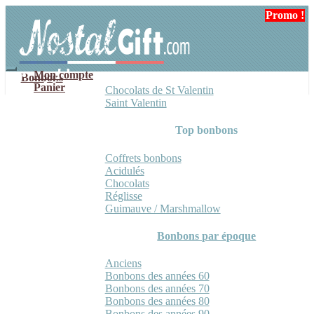
Aller
Aller
Promo !
à
au
la
contenu
navigation
Mon compte
Bonbons
Panier
Chocolats de St Valentin
Saint Valentin
Top bonbons
Coffrets bonbons
Acidulés
Chocolats
Réglisse
Guimauve / Marshmallow
Bonbons par époque
Anciens
Bonbons des années 60
Bonbons des années 70
Bonbons des années 80
Bonbons des années 90