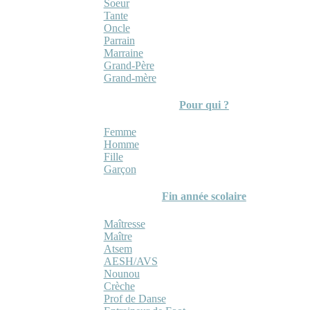
Soeur
Tante
Oncle
Parrain
Marraine
Grand-Père
Grand-mère
Pour qui ?
Femme
Homme
Fille
Garçon
Fin année scolaire
Maîtresse
Maître
Atsem
AESH/AVS
Nounou
Crèche
Prof de Danse