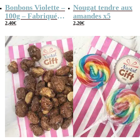
Bonbons Violette –
Nougat tendre aux
100g – Fabriqués
amandes x5
en France
2,40
€
2,20
€