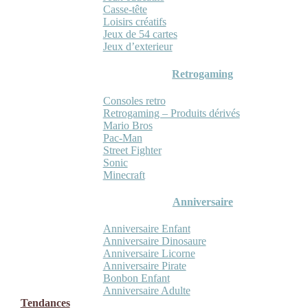
Casse-tête
Loisirs créatifs
Jeux de 54 cartes
Jeux d’exterieur
Retrogaming
Consoles retro
Retrogaming – Produits dérivés
Mario Bros
Pac-Man
Street Fighter
Sonic
Minecraft
Anniversaire
Anniversaire Enfant
Anniversaire Dinosaure
Anniversaire Licorne
Anniversaire Pirate
Bonbon Enfant
Anniversaire Adulte
Tendances