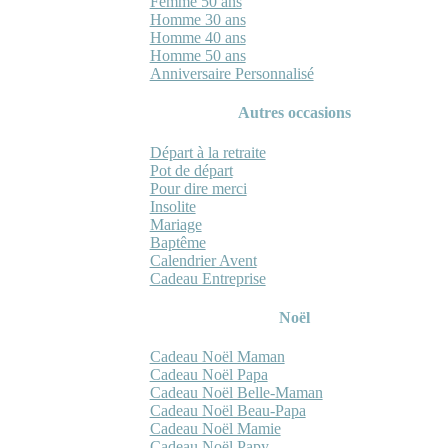
Femme 50 ans
Homme 30 ans
Homme 40 ans
Homme 50 ans
Anniversaire Personnalisé
Autres occasions
Départ à la retraite
Pot de départ
Pour dire merci
Insolite
Mariage
Baptême
Calendrier Avent
Cadeau Entreprise
Noël
Cadeau Noël Maman
Cadeau Noël Papa
Cadeau Noël Belle-Maman
Cadeau Noël Beau-Papa
Cadeau Noël Mamie
Cadeau Noël Papy