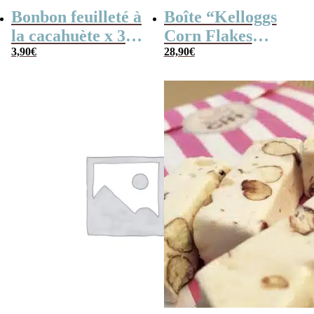
Bonbon feuilleté à
Boîte “Kelloggs
la cacahuète x 30
Corn Flakes
(170g) – Fabriqué
3,90
€
Original” remplie
28,90
€
en France
de bonbons des
années 60