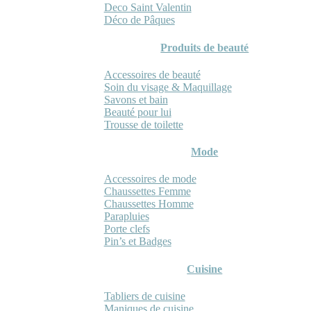
Deco Saint Valentin
Déco de Pâques
Produits de beauté
Accessoires de beauté
Soin du visage & Maquillage
Savons et bain
Beauté pour lui
Trousse de toilette
Mode
Accessoires de mode
Chaussettes Femme
Chaussettes Homme
Parapluies
Porte clefs
Pin’s et Badges
Cuisine
Tabliers de cuisine
Maniques de cuisine