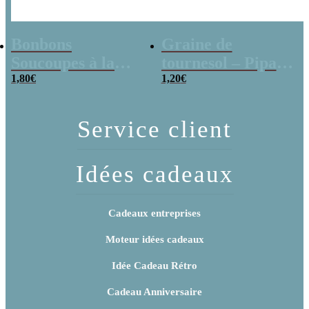
Bonbons
Graine de
Soucoupes à la
tournesol – Pipas
poudre (x20)
1,80
€
x 3
1,20
€
Service client
Idées cadeaux
Cadeaux entreprises
Moteur idées cadeaux
Idée Cadeau Rétro
Cadeau Anniversaire