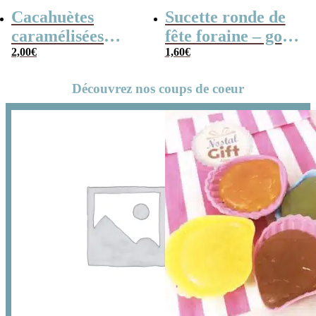
Cacahuètes
Sucette ronde de
caramélisées
fête foraine – goût
(chouchou) – 100g
2,00
€
fruit x3 – 14cm
1,60
€
Découvrez nos coups de coeur