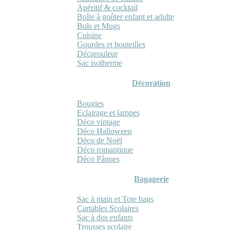
Apéritif & cocktail
Boîte à goûter enfant et adulte
Bols et Mugs
Cuisine
Gourdes et bouteilles
Décapsuleur
Sac isotherme
Décoration
Bougies
Eclairage et lampes
Déco vintage
Déco Halloween
Déco de Noël
Déco romantique
Déco Pâques
Bagagerie
Sac à main et Tote bags
Cartables Scolaires
Sac à dos enfants
Trousses scolaire