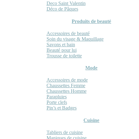
Deco Saint Valentin
Déco de Pâques
Produits de beauté
Accessoires de beauté
Soin du visage & Maquillage
Savons et bain
Beauté pour lui
Trousse de toilette
Mode
Accessoires de mode
Chaussettes Femme
Chaussettes Homme
Parapluies
Porte clefs
Pin’s et Badges
Cuisine
Tabliers de cuisine
Maniques de cuisine