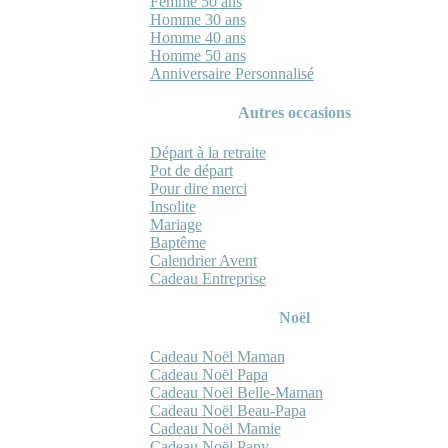
Femme 50 ans
Homme 30 ans
Homme 40 ans
Homme 50 ans
Anniversaire Personnalisé
Autres occasions
Départ à la retraite
Pot de départ
Pour dire merci
Insolite
Mariage
Baptême
Calendrier Avent
Cadeau Entreprise
Noël
Cadeau Noël Maman
Cadeau Noël Papa
Cadeau Noël Belle-Maman
Cadeau Noël Beau-Papa
Cadeau Noël Mamie
Cadeau Noël Papy