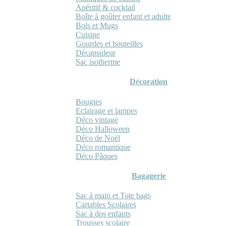
Apéritif & cocktail
Boîte à goûter enfant et adulte
Bols et Mugs
Cuisine
Gourdes et bouteilles
Décapsuleur
Sac isotherme
Décoration
Bougies
Eclairage et lampes
Déco vintage
Déco Halloween
Déco de Noël
Déco romantique
Déco Pâques
Bagagerie
Sac à main et Tote bags
Cartables Scolaires
Sac à dos enfants
Trousses scolaire