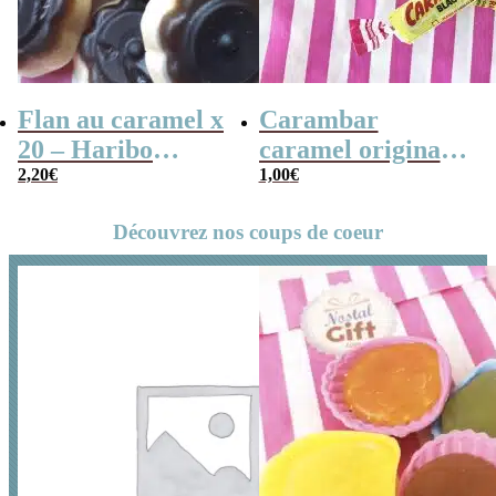
Flan au caramel x
Carambar
20 – Haribo
caramel original
2,20
€
Flanbotti – 100g
x5
1,00
€
Découvrez nos coups de coeur