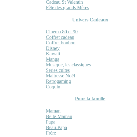
Cadeau St Valentin
Fête des grands Mères
Univers Cadeaux
Cinéma 80 et 90
Coffret cadeau
Coffret bonbon
Disney
Kawaii
Manga
Musique, les classiques
Series cultes
Maitresse Noël
Retrogaming
Coquin
Pour la famille
Maman
Belle-Maman
Papa
Beau-Papa
Frère