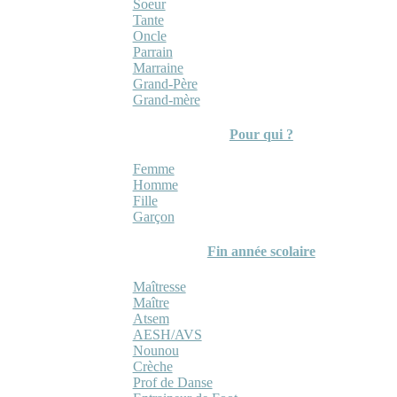
Soeur
Tante
Oncle
Parrain
Marraine
Grand-Père
Grand-mère
Pour qui ?
Femme
Homme
Fille
Garçon
Fin année scolaire
Maîtresse
Maître
Atsem
AESH/AVS
Nounou
Crèche
Prof de Danse