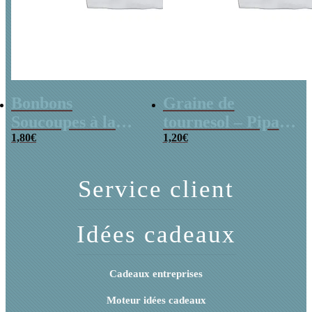
Bonbons
Graine de
Soucoupes à la
tournesol – Pipas
poudre (x20)
1,80
€
x 3
1,20
€
Service client
Idées cadeaux
Cadeaux entreprises
Moteur idées cadeaux