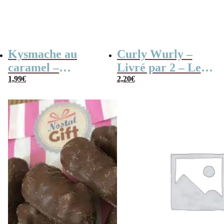
Kysmache au
Curly Wurly –
caramel –
Livré par 2 – Les
1,99
€
Karaneige x 20
3 mousquetaires –
2,20
€
Barre Fourré de
Caramel