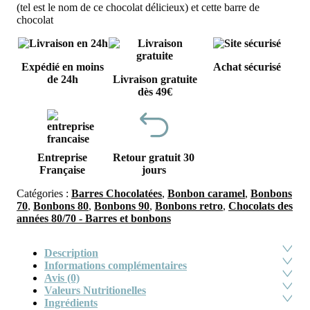
(tel est le nom de ce chocolat délicieux) et cette barre de
chocolat
Expédié en moins
Achat sécurisé
de 24h
Livraison gratuite
dès 49€
Entreprise
Retour gratuit 30
Française
jours
Catégories :
Barres Chocolatées
,
Bonbon caramel
,
Bonbons
70
,
Bonbons 80
,
Bonbons 90
,
Bonbons retro
,
Chocolats des
années 80/70 - Barres et bonbons
Description
Informations complémentaires
Avis (0)
Valeurs Nutritionelles
Ingrédients