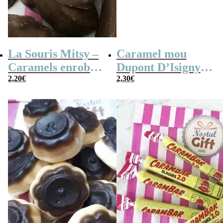
La Souris Mitsy –
Caramel mou
Caramels enrobés
Dupont D’Isigny
de chocolat au lait
2,20
€
saveur noisette
2,30
€
x 10
x10