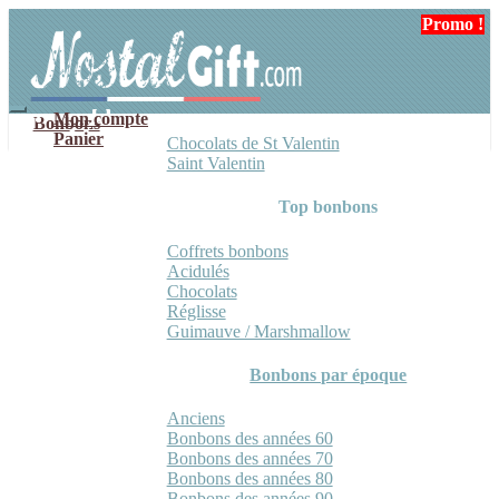
Aller
Aller
Promo !
à
au
la
contenu
navigation
Mon compte
Bonbons
Panier
Chocolats de St Valentin
Saint Valentin
Top bonbons
Coffrets bonbons
Acidulés
Chocolats
Réglisse
Guimauve / Marshmallow
Bonbons par époque
Anciens
Bonbons des années 60
Bonbons des années 70
Bonbons des années 80
Bonbons des années 90