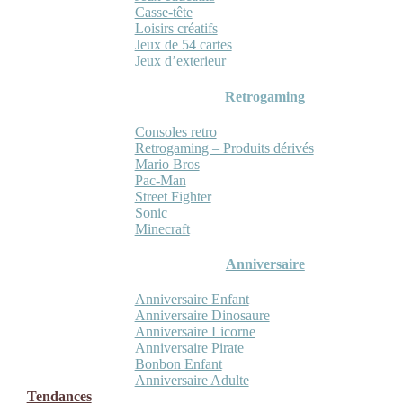
Casse-tête
Loisirs créatifs
Jeux de 54 cartes
Jeux d’exterieur
Retrogaming
Consoles retro
Retrogaming – Produits dérivés
Mario Bros
Pac-Man
Street Fighter
Sonic
Minecraft
Anniversaire
Anniversaire Enfant
Anniversaire Dinosaure
Anniversaire Licorne
Anniversaire Pirate
Bonbon Enfant
Anniversaire Adulte
Tendances