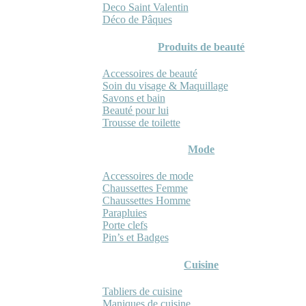
Deco Saint Valentin
Déco de Pâques
Produits de beauté
Accessoires de beauté
Soin du visage & Maquillage
Savons et bain
Beauté pour lui
Trousse de toilette
Mode
Accessoires de mode
Chaussettes Femme
Chaussettes Homme
Parapluies
Porte clefs
Pin’s et Badges
Cuisine
Tabliers de cuisine
Maniques de cuisine