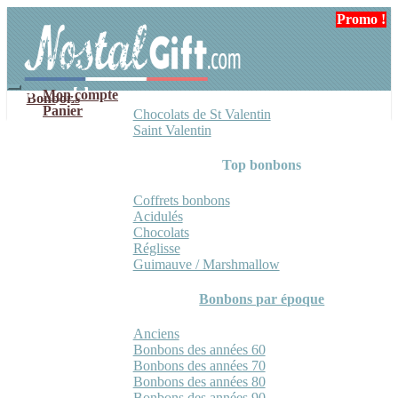
Aller
Aller
Promo !
Promo !
à
au
la
contenu
navigation
Mon compte
Bonbons
Panier
Chocolats de St Valentin
Saint Valentin
Top bonbons
Coffrets bonbons
Acidulés
Chocolats
Réglisse
Guimauve / Marshmallow
Bonbons par époque
Anciens
Bonbons des années 60
Bonbons des années 70
Bonbons des années 80
Bonbons des années 90