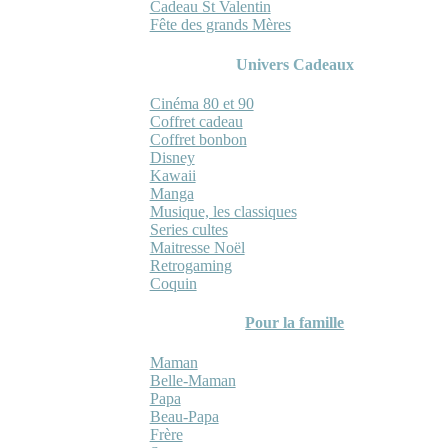
Cadeau St Valentin
Fête des grands Mères
Univers Cadeaux
Cinéma 80 et 90
Coffret cadeau
Coffret bonbon
Disney
Kawaii
Manga
Musique, les classiques
Series cultes
Maitresse Noël
Retrogaming
Coquin
Pour la famille
Maman
Belle-Maman
Papa
Beau-Papa
Frère