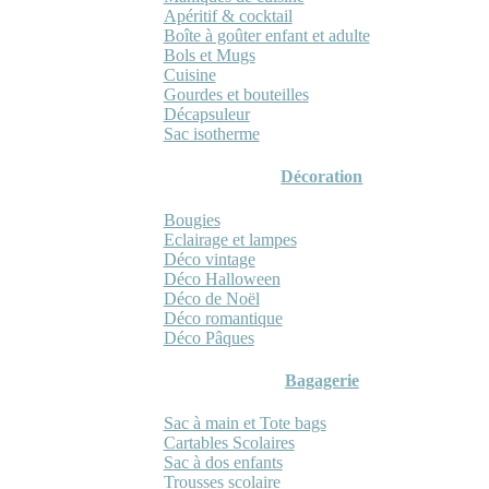
Apéritif & cocktail
Boîte à goûter enfant et adulte
Bols et Mugs
Cuisine
Gourdes et bouteilles
Décapsuleur
Sac isotherme
Décoration
Bougies
Eclairage et lampes
Déco vintage
Déco Halloween
Déco de Noël
Déco romantique
Déco Pâques
Bagagerie
Sac à main et Tote bags
Cartables Scolaires
Sac à dos enfants
Trousses scolaire