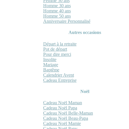
Femme 50 ans
Homme 30 ans
Homme 40 ans
Homme 50 ans
Anniversaire Personnalisé
Autres occasions
Départ à la retraite
Pot de départ
Pour dire merci
Insolite
Mariage
Baptême
Calendrier Avent
Cadeau Entreprise
Noël
Cadeau Noël Maman
Cadeau Noël Papa
Cadeau Noël Belle-Maman
Cadeau Noël Beau-Papa
Cadeau Noël Mamie
Cadeau Noël Papy