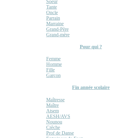
Soeur
Tante
Oncle
Parrain
Marraine
Grand-Père
Grand-mère
Pour qui ?
Femme
Homme
Fille
Garçon
Fin année scolaire
Maîtresse
Maître
Atsem
AESH/AVS
Nounou
Crèche
Prof de Danse