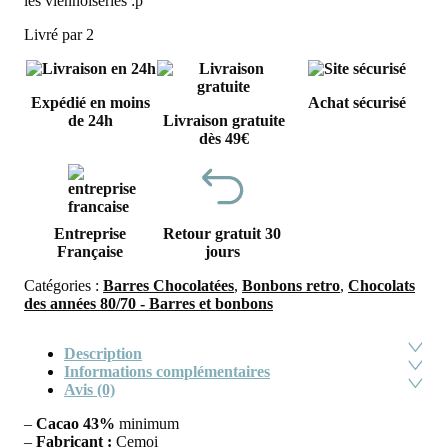
les viennoiseries :p
Livré par 2
Expédié en moins
Achat sécurisé
de 24h
Livraison gratuite
dès 49€
Entreprise
Retour gratuit 30
Française
jours
Catégories :
Barres Chocolatées
,
Bonbons retro
,
Chocolats
des années 80/70 - Barres et bonbons
Description
Informations complémentaires
Avis (0)
–
Cacao 43%
minimum
–
Fabricant :
Cemoi