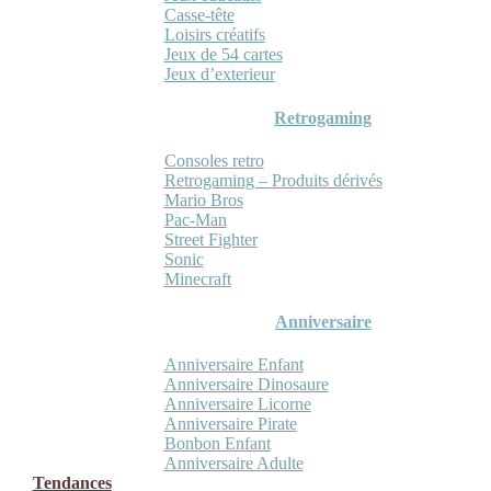
Casse-tête
Loisirs créatifs
Jeux de 54 cartes
Jeux d’exterieur
Retrogaming
Consoles retro
Retrogaming – Produits dérivés
Mario Bros
Pac-Man
Street Fighter
Sonic
Minecraft
Anniversaire
Anniversaire Enfant
Anniversaire Dinosaure
Anniversaire Licorne
Anniversaire Pirate
Bonbon Enfant
Anniversaire Adulte
Tendances