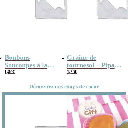
Bonbons
Graine de
Soucoupes à la
tournesol – Pipas
poudre (x20)
1,80
€
x 3
1,20
€
Découvrez nos coups de coeur