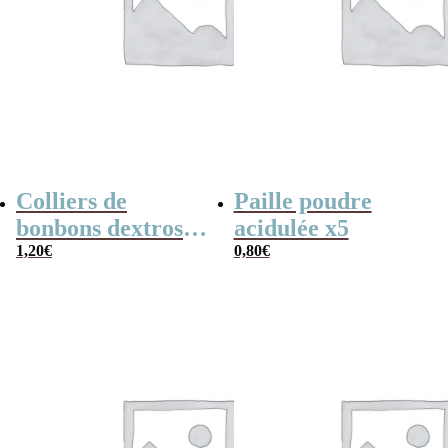
Colliers de
Paille poudre
bonbons dextrose
acidulée x5
x2
1,20
€
0,80
€