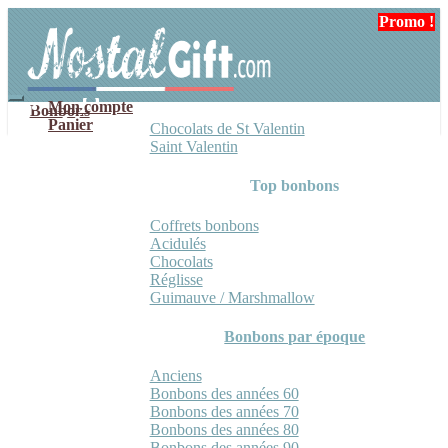
Aller
Aller
Promo !
à
au
la
contenu
navigation
Mon compte
Bonbons
Panier
Chocolats de St Valentin
Saint Valentin
Top bonbons
Coffrets bonbons
Acidulés
Chocolats
Réglisse
Guimauve / Marshmallow
Bonbons par époque
Anciens
Bonbons des années 60
Bonbons des années 70
Bonbons des années 80
Bonbons des années 90