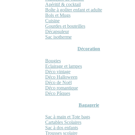
Apéritif & cocktail
Boîte à goûter enfant et adulte
Bols et Mugs
Cuisine
Gourdes et bouteilles
Décapsuleur
Sac isotherme
Décoration
Bougies
Eclairage et lampes
Déco vintage
Déco Halloween
Déco de Noël
Déco romantique
Déco Pâques
Bagagerie
Sac à main et Tote bags
Cartables Scolaires
Sac à dos enfants
Trousses scolaire