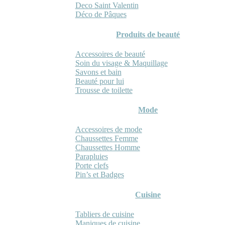
Deco Saint Valentin
Déco de Pâques
Produits de beauté
Accessoires de beauté
Soin du visage & Maquillage
Savons et bain
Beauté pour lui
Trousse de toilette
Mode
Accessoires de mode
Chaussettes Femme
Chaussettes Homme
Parapluies
Porte clefs
Pin’s et Badges
Cuisine
Tabliers de cuisine
Maniques de cuisine