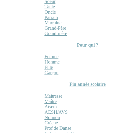
Soeur
Tante
Oncle
Parrain
Marraine
Grand-Père
Grand-mère
Pour qui ?
Femme
Homme
Fille
Garçon
Fin année scolaire
Maîtresse
Maître
Atsem
AESH/AVS
Nounou
Crèche
Prof de Danse