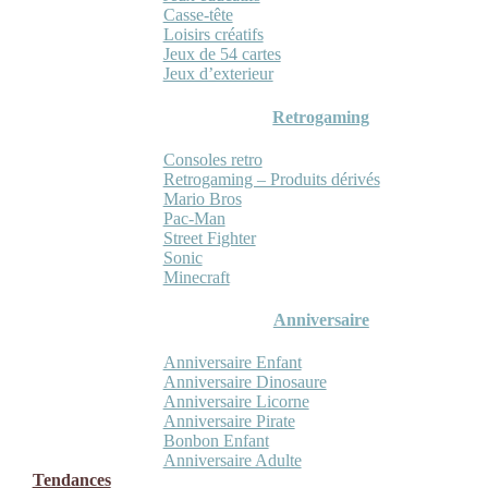
Casse-tête
Loisirs créatifs
Jeux de 54 cartes
Jeux d’exterieur
Retrogaming
Consoles retro
Retrogaming – Produits dérivés
Mario Bros
Pac-Man
Street Fighter
Sonic
Minecraft
Anniversaire
Anniversaire Enfant
Anniversaire Dinosaure
Anniversaire Licorne
Anniversaire Pirate
Bonbon Enfant
Anniversaire Adulte
Tendances