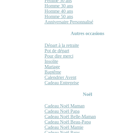
Femme 50 ans
Homme 30 ans
Homme 40 ans
Homme 50 ans
Anniversaire Personnalisé
Autres occasions
Départ à la retraite
Pot de départ
Pour dire merci
Insolite
Mariage
Baptême
Calendrier Avent
Cadeau Entreprise
Noël
Cadeau Noël Maman
Cadeau Noël Papa
Cadeau Noël Belle-Maman
Cadeau Noël Beau-Papa
Cadeau Noël Mamie
Cadeau Noël Papy