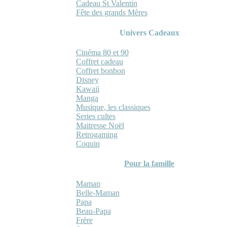
Cadeau St Valentin
Fête des grands Mères
Univers Cadeaux
Cinéma 80 et 90
Coffret cadeau
Coffret bonbon
Disney
Kawaii
Manga
Musique, les classiques
Series cultes
Maitresse Noël
Retrogaming
Coquin
Pour la famille
Maman
Belle-Maman
Papa
Beau-Papa
Frère