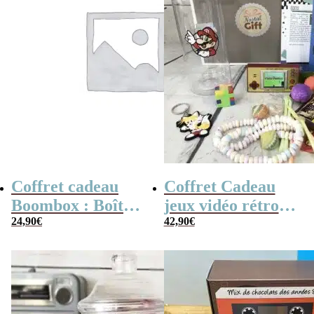
Coffret cadeau
Coffret Cadeau
Boombox : Boîte
jeux vidéo rétro
bonbons des
24,90
€
(avec sa console de
42,90
€
années 80 –
poche retro)
Coffret bonbon