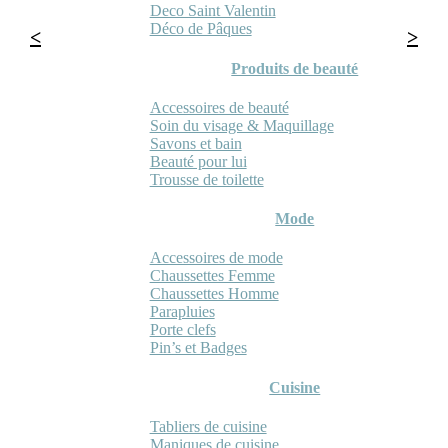
Deco Saint Valentin
Déco de Pâques
Produits de beauté
Accessoires de beauté
Soin du visage & Maquillage
Savons et bain
Beauté pour lui
Trousse de toilette
Mode
Accessoires de mode
Chaussettes Femme
Chaussettes Homme
Parapluies
Porte clefs
Pin’s et Badges
Cuisine
Tabliers de cuisine
Maniques de cuisine