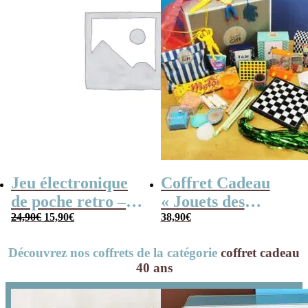
Jeu électronique
Coffret Cadeau
de poche retro –
« Jouets des
Le
Le
Console vintage
24,90
€
15,90
€
années 80 » –
38,90
€
prix
prix
Cadeau Homme
initial
actuel
Découvrez nos coffrets de la catégorie
coffret cadeau
était :
est :
24,90€.
15,90€.
40 ans