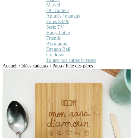
Marvel
DC Comics
Animés / mangas
Films 80/90
Serie TV
Harry Potter
Friends
Bisounours
Dragon Ball
Goldorak
Toutes nos autres licenses
Accueil
/
Idées cadeaux
/
Papa
/
Fête des pères