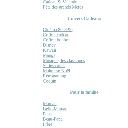
Cadeau St Valentin
Fête des grands Mères
Univers Cadeaux
Cinéma 80 et 90
Coffret cadeau
Coffret bonbon
Disney
Kawaii
Manga
Musique, les classiques
Series cultes
Maitresse Noël
Retrogaming
Coquin
Pour la famille
Maman
Belle-Maman
Papa
Beau-Papa
Frère