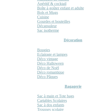
Apéritif & cocktail
Boîte à goûter enfant et adulte
Bols et Mugs
Cuisine
Gourdes et bouteilles
Décapsuleur
Sac isotherme
Décoration
Bougies
Eclairage et lampes
Déco vintage
Déco Halloween
Déco de Noël
Déco romantique
Déco Pâques
Bagagerie
Sac à main et Tote bags
Cartables Scolaires
Sac à dos enfants
Trousses scolaire