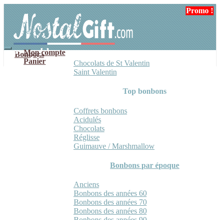
Aller
Aller
Promo !
Promo !
Promo !
à
au
la
contenu
navigation
Mon compte
Bonbons
Panier
Chocolats de St Valentin
Saint Valentin
Top bonbons
Coffrets bonbons
Acidulés
Chocolats
Réglisse
Guimauve / Marshmallow
Bonbons par époque
Anciens
Bonbons des années 60
Bonbons des années 70
Bonbons des années 80
Bonbons des années 90