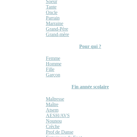
Soeur
Tante
Oncle
Parrain
Marraine
Grand-Père
Grand-mère
Pour qui ?
Femme
Homme
Fille
Garçon
Fin année scolaire
Maîtresse
Maître
Atsem
AESH/AVS
Nounou
Crèche
Prof de Danse