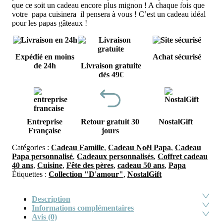
que ce soit un cadeau encore plus mignon ! A chaque fois que
votre papa cuisinera il pensera à vous ! C’est un cadeau idéal
pour les papas gâteaux !
Expédié en moins
Achat sécurisé
de 24h
Livraison gratuite
dès 49€
Entreprise
Retour gratuit 30
NostalGift
Française
jours
Catégories :
Cadeau Famille
,
Cadeau Noël Papa
,
Cadeau
Papa personnalisé
,
Cadeaux personnalisés
,
Coffret cadeau
40 ans
,
Cuisine
,
Fête des pères
,
cadeau 50 ans
,
Papa
Étiquettes :
Collection "D'amour"
,
NostalGift
Description
Informations complémentaires
Avis (0)