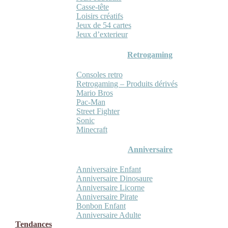
Casse-tête
Loisirs créatifs
Jeux de 54 cartes
Jeux d’exterieur
Retrogaming
Consoles retro
Retrogaming – Produits dérivés
Mario Bros
Pac-Man
Street Fighter
Sonic
Minecraft
Anniversaire
Anniversaire Enfant
Anniversaire Dinosaure
Anniversaire Licorne
Anniversaire Pirate
Bonbon Enfant
Anniversaire Adulte
Tendances