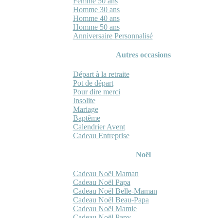
Femme 50 ans
Homme 30 ans
Homme 40 ans
Homme 50 ans
Anniversaire Personnalisé
Autres occasions
Départ à la retraite
Pot de départ
Pour dire merci
Insolite
Mariage
Baptême
Calendrier Avent
Cadeau Entreprise
Noël
Cadeau Noël Maman
Cadeau Noël Papa
Cadeau Noël Belle-Maman
Cadeau Noël Beau-Papa
Cadeau Noël Mamie
Cadeau Noël Papy