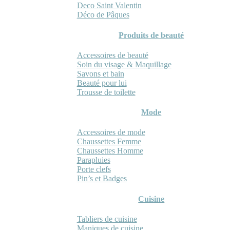
Deco Saint Valentin
Déco de Pâques
Produits de beauté
Accessoires de beauté
Soin du visage & Maquillage
Savons et bain
Beauté pour lui
Trousse de toilette
Mode
Accessoires de mode
Chaussettes Femme
Chaussettes Homme
Parapluies
Porte clefs
Pin’s et Badges
Cuisine
Tabliers de cuisine
Maniques de cuisine