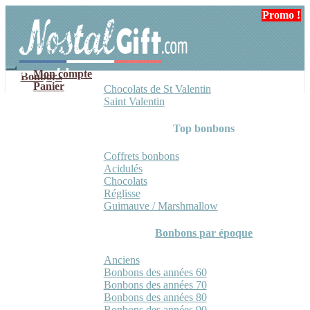
Aller
Aller
Promo !
à
au
la
contenu
navigation
Mon compte
Bonbons
Panier
Chocolats de St Valentin
Saint Valentin
Top bonbons
Coffrets bonbons
Acidulés
Chocolats
Réglisse
Guimauve / Marshmallow
Bonbons par époque
Anciens
Bonbons des années 60
Bonbons des années 70
Bonbons des années 80
Bonbons des années 90