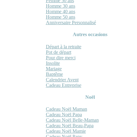
Femme 50 ans
Homme 30 ans
Homme 40 ans
Homme 50 ans
Anniversaire Personnalisé
Autres occasions
Départ à la retraite
Pot de départ
Pour dire merci
Insolite
Mariage
Baptême
Calendrier Avent
Cadeau Entreprise
Noël
Cadeau Noël Maman
Cadeau Noël Papa
Cadeau Noël Belle-Maman
Cadeau Noël Beau-Papa
Cadeau Noël Mamie
Cadeau Noël Papy