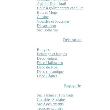
Apéritif & cocktail
Boîte à goûter enfant et adulte
Bols et Mugs
Cuisine
Gourdes et bouteilles
Décapsuleur
Sac isotherme
Décoration
Bougies
Eclairage et lampes
Déco vintage
Déco Halloween
Déco de Noël
Déco romantique
Déco Pâques
Bagagerie
Sac à main et Tote bags
Cartables Scolaires
Sac à dos enfants
Trousses scolaire