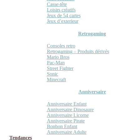
Casse-tête
Loisirs créatifs
Jeux de 54 cartes
Jeux d’exterieur
Retrogaming
Consoles retro
Retrogaming – Produits dérivés
Mario Bros
Pac-Man
Street Fighter
Sonic
Minecraft
Anniversaire
Anniversaire Enfant
Anniversaire Dinosaure
Anniversaire Licorne
Anniversaire Pirate
Bonbon Enfant
Anniversaire Adulte
Tendances