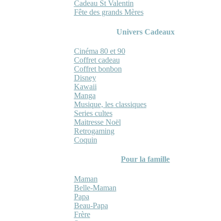
Cadeau St Valentin
Fête des grands Mères
Univers Cadeaux
Cinéma 80 et 90
Coffret cadeau
Coffret bonbon
Disney
Kawaii
Manga
Musique, les classiques
Series cultes
Maitresse Noël
Retrogaming
Coquin
Pour la famille
Maman
Belle-Maman
Papa
Beau-Papa
Frère