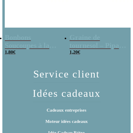
Bonbons
Graine de
Soucoupes à la
tournesol – Pipas
poudre (x20)
1,80
€
x 3
1,20
€
Service client
Idées cadeaux
Cadeaux entreprises
Moteur idées cadeaux
Idée Cadeau Rétro