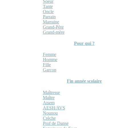
Soeur
Tante
Oncle
Parrain
Marraine
Grand-Père
Grand-mère
Pour qui ?
Femme
Homme
Fille
Garçon
Fin année scolaire
Maîtresse
Maître
Atsem
AESH/AVS
Nounou
Crèche
Prof de Danse