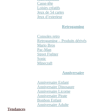
Casse-tête
Loisirs créatifs
Jeux de 54 cartes
Jeux d’exterieur
Retrogaming
Consoles retro
Retrogaming – Produits dérivés
Mario Bros
Pac-Man
Street Fighter
Sonic
Minecraft
Anniversaire
Anniversaire Enfant
Anniversaire Dinosaure
Anniversaire Licorne
Anniversaire Pirate
Bonbon Enfant
Anniversaire Adulte
Tendances