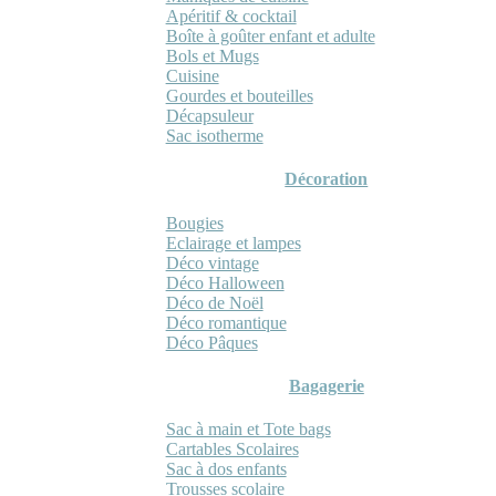
Apéritif & cocktail
Boîte à goûter enfant et adulte
Bols et Mugs
Cuisine
Gourdes et bouteilles
Décapsuleur
Sac isotherme
Décoration
Bougies
Eclairage et lampes
Déco vintage
Déco Halloween
Déco de Noël
Déco romantique
Déco Pâques
Bagagerie
Sac à main et Tote bags
Cartables Scolaires
Sac à dos enfants
Trousses scolaire