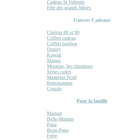
Cadeau St Valentin
Fête des grands Mères
Univers Cadeaux
Cinéma 80 et 90
Coffret cadeau
Coffret bonbon
Disney
Kawaii
Manga
Musique, les classiques
Series cultes
Maitresse Noël
Retrogaming
Coquin
Pour la famille
Maman
Belle-Maman
Papa
Beau-Papa
Frère