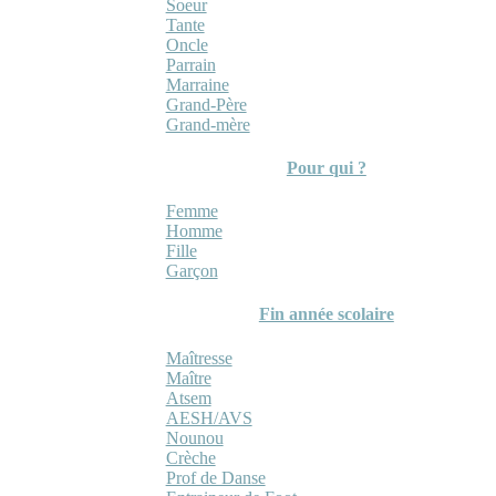
Soeur
Tante
Oncle
Parrain
Marraine
Grand-Père
Grand-mère
Pour qui ?
Femme
Homme
Fille
Garçon
Fin année scolaire
Maîtresse
Maître
Atsem
AESH/AVS
Nounou
Crèche
Prof de Danse