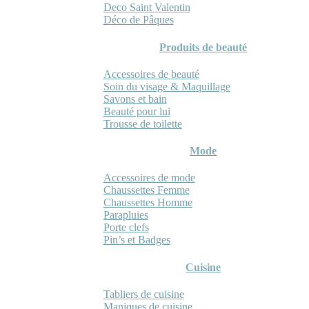
Deco Saint Valentin
Déco de Pâques
Produits de beauté
Accessoires de beauté
Soin du visage & Maquillage
Savons et bain
Beauté pour lui
Trousse de toilette
Mode
Accessoires de mode
Chaussettes Femme
Chaussettes Homme
Parapluies
Porte clefs
Pin’s et Badges
Cuisine
Tabliers de cuisine
Maniques de cuisine