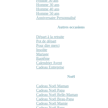
Femme 50 ans
Homme 30 ans
Homme 40 ans
Homme 50 ans
Anniversaire Personnalisé
Autres occasions
Départ à la retraite
Pot de départ
Pour dire merci
Insolite
Mariage
Baptême
Calendrier Avent
Cadeau Entreprise
Noël
Cadeau Noël Maman
Cadeau Noël Papa
Cadeau Noël Belle-Maman
Cadeau Noël Beau-Papa
Cadeau Noël Mamie
Cadeau Noël Papy