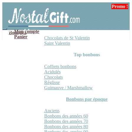
Aller
Aller
Promo !
à
au
la
contenu
navigation
Mon compte
Bonbons
Panier
Chocolats de St Valentin
Saint Valentin
Top bonbons
Coffrets bonbons
Acidulés
Chocolats
Réglisse
Guimauve / Marshmallow
Bonbons par époque
Anciens
Bonbons des années 60
Bonbons des années 70
Bonbons des années 80
Bonbons des années 90