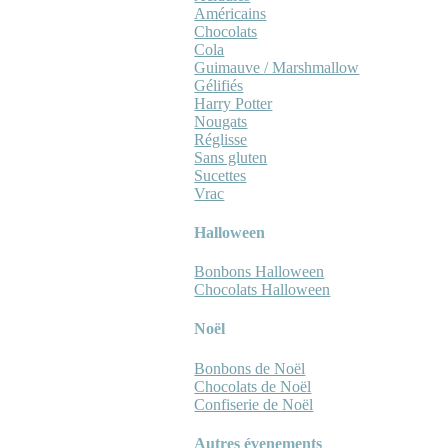
Américains
Chocolats
Cola
Guimauve / Marshmallow
Gélifiés
Harry Potter
Nougats
Réglisse
Sans gluten
Sucettes
Vrac
Halloween
Bonbons Halloween
Chocolats Halloween
Noël
Bonbons de Noël
Chocolats de Noël
Confiserie de Noël
Autres évenements