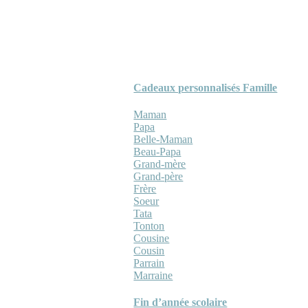
Cadeaux personnalisés Famille
Maman
Papa
Belle-Maman
Beau-Papa
Grand-mère
Grand-père
Frère
Soeur
Tata
Tonton
Cousine
Cousin
Parrain
Marraine
Fin d’année scolaire