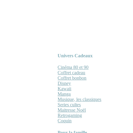
Univers Cadeaux
Cinéma 80 et 90
Coffret cadeau
Coffret bonbon
Disney
Kawaii
Manga
Musique, les classiques
Series cultes
Maitresse Noël
Retrogaming
Coquin
Pour la famille