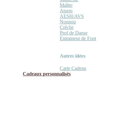
Maître
Atsem
AESH/AVS
Nounou
Crèche
Prof de Danse
Entraineur de Foot
Autres idées
Carte Cadeau
Cadeaux personnalisés