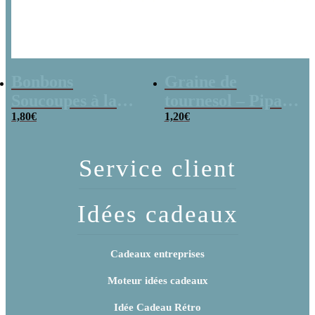
Bonbons
Graine de
Soucoupes à la
tournesol – Pipas
poudre (x20)
1,80
€
x 3
1,20
€
Service client
Idées cadeaux
Cadeaux entreprises
Moteur idées cadeaux
Idée Cadeau Rétro