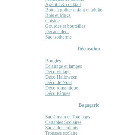
Apéritif & cocktail
Boîte à goûter enfant et adulte
Bols et Mugs
Cuisine
Gourdes et bouteilles
Décapsuleur
Sac isotherme
Décoration
Bougies
Eclairage et lampes
Déco vintage
Déco Halloween
Déco de Noël
Déco romantique
Déco Pâques
Bagagerie
Sac à main et Tote bags
Cartables Scolaires
Sac à dos enfants
Trousses scolaire