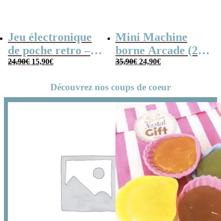
Jeu électronique
Mini Machine
de poche retro –
borne Arcade (240
Le
Le
Le
Le
Console vintage
24,90
€
15,90
€
jeux)
35,90
€
24,90
€
prix
prix
prix
prix
initial
actuel
initial
actuel
Découvrez nos coups de coeur
était :
est :
était :
est :
24,90€.
15,90€.
35,90€.
24,90€.