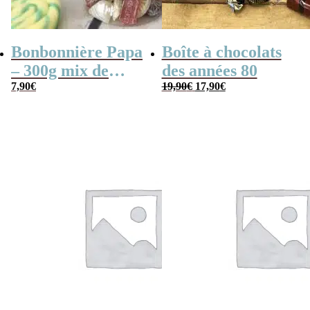
Bonbonnière Papa
Boîte à chocolats
– 300g mix de
des années 80
Le
Le
bonbons anciens –
7,90
€
19,90
€
17,90
€
prix
prix
“Joyeuse fêtes des
initial
actuel
était :
est :
pères Papa”
19,90€.
17,90€.