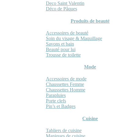
Deco Saint Valentin
Déco de Pâques
Produits de beauté
Accessoires de beauté
Soin du visage & Maquillage
Savons et bain
Beauté pour lui
Trousse de toilette
Mode
Accessoires de mode
Chaussettes Femme
Chaussettes Homme
Parapluies
Porte clefs
Pin’s et Badges
Cuisine
Tabliers de cuisine
Maniques de cuisine