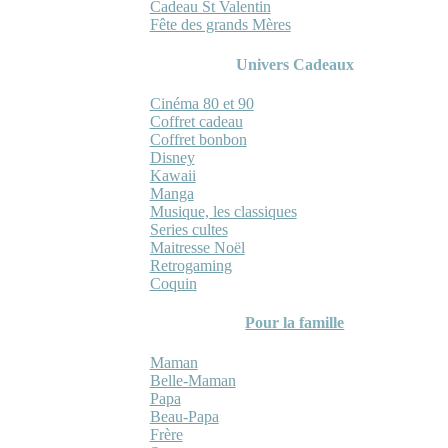
Cadeau St Valentin
Fête des grands Mères
Univers Cadeaux
Cinéma 80 et 90
Coffret cadeau
Coffret bonbon
Disney
Kawaii
Manga
Musique, les classiques
Series cultes
Maitresse Noël
Retrogaming
Coquin
Pour la famille
Maman
Belle-Maman
Papa
Beau-Papa
Frère