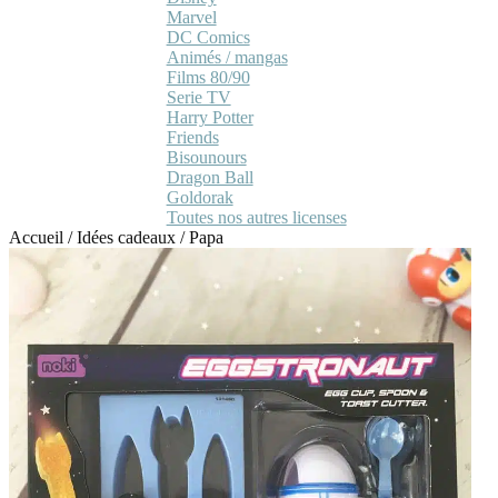
Marvel
DC Comics
Animés / mangas
Films 80/90
Serie TV
Harry Potter
Friends
Bisounours
Dragon Ball
Goldorak
Toutes nos autres licenses
Accueil
/
Idées cadeaux
/
Papa