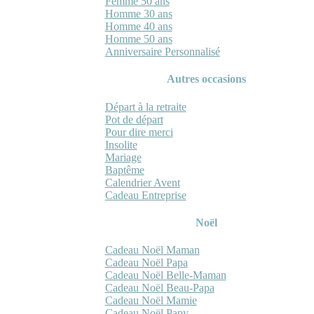
Femme 50 ans
Homme 30 ans
Homme 40 ans
Homme 50 ans
Anniversaire Personnalisé
Autres occasions
Départ à la retraite
Pot de départ
Pour dire merci
Insolite
Mariage
Baptême
Calendrier Avent
Cadeau Entreprise
Noël
Cadeau Noël Maman
Cadeau Noël Papa
Cadeau Noël Belle-Maman
Cadeau Noël Beau-Papa
Cadeau Noël Mamie
Cadeau Noël Papy