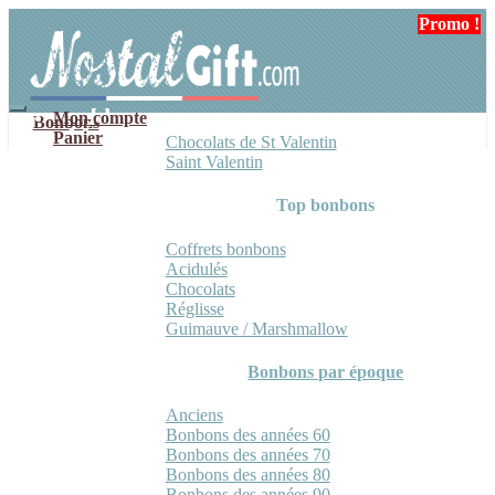
Aller
Aller
Promo !
Promo !
Promo !
Promo !
à
au
la
contenu
navigation
Mon compte
Bonbons
Panier
Chocolats de St Valentin
Saint Valentin
Top bonbons
Coffrets bonbons
Acidulés
Chocolats
Réglisse
Guimauve / Marshmallow
Bonbons par époque
Anciens
Bonbons des années 60
Bonbons des années 70
Bonbons des années 80
Bonbons des années 90