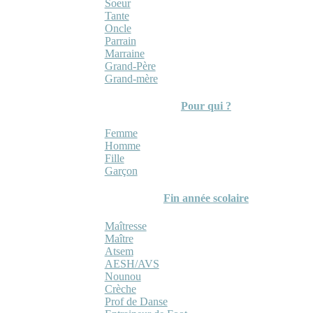
Soeur
Tante
Oncle
Parrain
Marraine
Grand-Père
Grand-mère
Pour qui ?
Femme
Homme
Fille
Garçon
Fin année scolaire
Maîtresse
Maître
Atsem
AESH/AVS
Nounou
Crèche
Prof de Danse