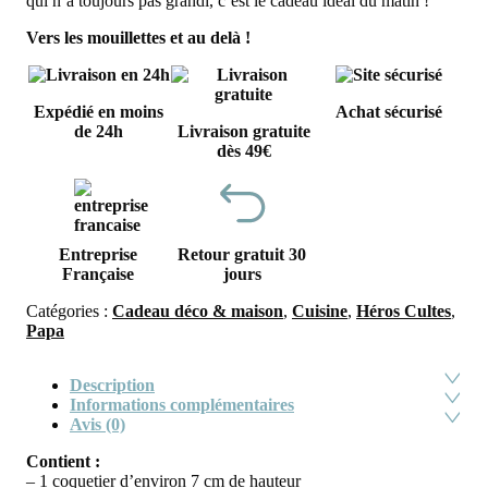
qui n’a toujours pas grandi, c’est le cadeau idéal du matin !
Vers les mouillettes et au delà !
Expédié en moins
Achat sécurisé
de 24h
Livraison gratuite
dès 49€
Entreprise
Retour gratuit 30
Française
jours
Catégories :
Cadeau déco & maison
,
Cuisine
,
Héros Cultes
,
Papa
Description
Informations complémentaires
Avis (0)
Contient :
– 1 coquetier d’environ 7 cm de hauteur