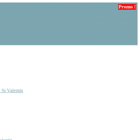
Promo !
Promo !
Promo !
 St Valentin