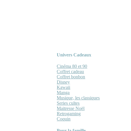
Univers Cadeaux
Cinéma 80 et 90
Coffret cadeau
Coffret bonbon
Disney
Kawaii
Manga
Musique, les classiques
Series cultes
Maitresse Noël
Retrogaming
Coquin
Pour la famille