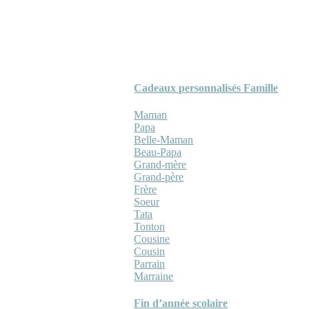
Cadeaux personnalisés Famille
Maman
Papa
Belle-Maman
Beau-Papa
Grand-mère
Grand-père
Frère
Soeur
Tata
Tonton
Cousine
Cousin
Parrain
Marraine
Fin d’année scolaire