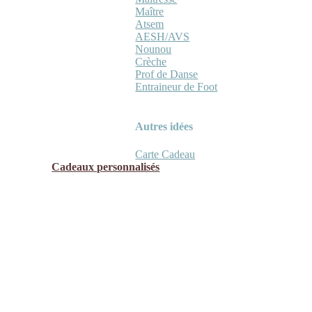
Maître
Atsem
AESH/AVS
Nounou
Crèche
Prof de Danse
Entraineur de Foot
Autres idées
Carte Cadeau
Cadeaux personnalisés