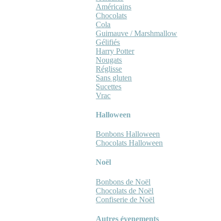
Américains
Chocolats
Cola
Guimauve / Marshmallow
Gélifiés
Harry Potter
Nougats
Réglisse
Sans gluten
Sucettes
Vrac
Halloween
Bonbons Halloween
Chocolats Halloween
Noël
Bonbons de Noël
Chocolats de Noël
Confiserie de Noël
Autres évenements